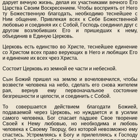
дарует вечную жизнь, делая их участниками вечного Его
Царства Своим Воскресением. Чтобы восприять от Него
ту Божественную благодать, необходимо теснейшее с
Ним общение. Привлекая всех к Себе Божественной
любовью и соединяя их с Собой, Господь соединил друг с
другом возлюбивших Его и пришедших к нему,
объединив в Единую Церковь.
Церковь есть единство во Христе, теснейшее единение
со Христом всех право верующих в Него и любящих Его
и единение их всех чрез Христа.
Состоит Церковь из земной ее части и небесной.
Сын Божий пришел на землю и вочеловечился, чтобы
возвести человека на небо, сделать его снова жителем
рая, вернув ему первоначальное состояние
безгрешности и целости, и соединить с Собой.
То совершается действием благодати Божией,
подаваемой через Церковь, но нуждается и в усилии
самого человека. Бог спасает падшее Свое творение
Своей к Нему любовью, но необходима и любовь
человека к Своему Творцу, без которой невозможно ему
спастись. Устремляясь к Богу и прилепляясь к Господу