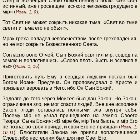
Отец и возвещает Свою божественную волю: «Бе свет
истинный, иже просвещает всякого человека грядущего в
мip» (
).
Иоан. 1, 9
Тот Свет не может сокрыть никакая тьма: «Свет во тьме
светит и тьма его не объят».
Мрак греха овладел человечеством после грехопадения,
но не мог сокрыть Божественного Света.
Согласно воле Отчей, Сын Божий освятил мip, сошед на
землю и воплотившись. «Слово плоть бысть и вселися в
ны» (
).
Иоан. 1, 16
Приготовить путь Ему в сердцах людских послан был
Богом Иоанн Предтеча. Он проповедовал о Христе и
призывал веровать в Него, ибо Он Сын Божий.
Задолго до того через Моисея был дан Закон. Но Закон,
ограничивая зло, не мог спасти людей. Внешне исполняя
Закон, люди оставались полными зла внутри себя.
Посему мip не узнал пришедшего на землю Своего
Творца, Сына Божия: «В мipe бе, мiр Тем бысть, и мip Его
не позна: во своя прииде, и свои Его не прияша» (
Иоан. 1,
). Блюстители Закона не прияли воплотившееся
10-11
Слово, ибо нестерпим был для них Свет Его.