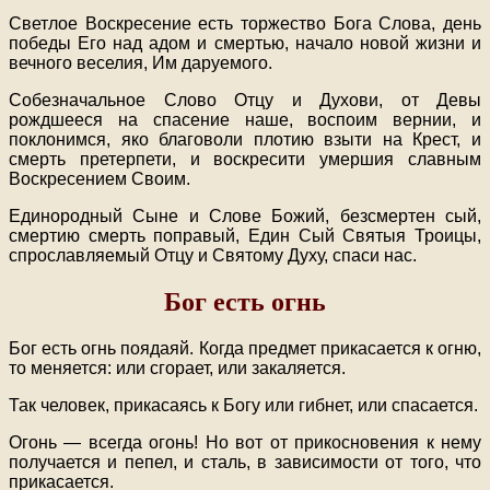
Светлое Воскресение есть торжество Бога Слова, день
победы Его над адом и смертью, начало новой жизни и
вечного веселия, Им даруемого.
Собезначальное Слово Отцу и Духови, от Девы
рождшееся на спасение наше, воспоим вернии, и
поклонимся, яко благоволи плотию взыти на Крест, и
смерть претерпети, и воскресити умершия славным
Воскресением Своим.
Единородный Сыне и Слове Божий, безсмертен сый,
смертию смерть поправый, Един Сый Святыя Троицы,
спрославляемый Отцу и Святому Духу, спаси нас.
Бог есть огнь
Бог есть огнь поядаяй. Когда предмет прикасается к огню,
то меняется: или сгорает, или закаляется.
Так человек, прикасаясь к Богу или гибнет, или спасается.
Огонь — всегда огонь! Но вот от прикосновения к нему
получается и пепел, и сталь, в зависимости от того, что
прикасается.