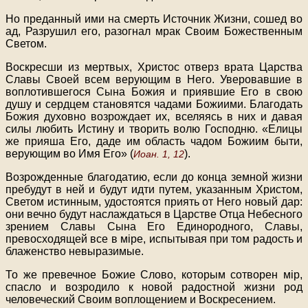
Но преданный ими на смерть Источник Жизни, сошед во
ад, Разрушил его, разогнал мрак Своим Божественным
Светом.
Воскресши из мертвых, Христос отверз врата Царства
Славы Своей всем верующим в Него. Уверовавшие в
воплотившегося Сына Божия и приявшие Его в свою
душу и сердцем становятся чадами Божиими. Благодать
Божия духовно возрождает их, вселяясь в них и давая
силы любить Истину и творить волю Господню. «Елицы
же прияша Его, даде им область чадом Божиим быти,
верующим во Имя Его» (
).
Иоан. 1, 12
Возрожденные благодатию, если до конца земной жизни
пребудут в ней и будут идти путем, указанным Христом,
Светом истинным, удостоятся приять от Него новый дар:
они вечно будут наслаждаться в Царстве Отца Небесного
зрением Славы Сына Его Единородного, Славы,
превосходящей все в мipe, испытывая при том радость и
блаженство невыразимые.
То же превечное Божие Слово, которым сотворен мip,
спасло и возродило к новой радостной жизни род
человеческий Своим воплощением и Воскресением.