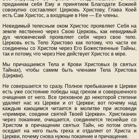
преданием себя Ему и принятием Благодати Божией
совокупно составляют Церковь Христову, Глава Коей
есть Сам Христос, а входящие в Нее — Ее члены.
Невидимый телесным оком Христос проявляет Себя на
земле явственно через Свою Церковь, как невидимый
дух человеческий проявляет себя через свое тело.
Церковь есть Тело Христово как потому, что части ее
соединены со Христом через Его Божественные Тайны,
так и потому, что через Нее действует Христос в мipe.
Мы причащаемся Тела и Крови Христовых (в святых
Тайнах), чтобы самим быть членами Тела Христова
(Церкви).
Не совершается то сразу. Полное пребывание в Церкви
есть уже состояние победы над грехом и совершенного
очищения от него. Все греховное до некоторой степени
удаляет нас из Церкви и от Церкви; вот почему над
каждым кающимся читается в молитве при исповеди
«примири, соедини святей Твоей Церкви». Христианин
через покаяние, очищается, соединяется теснейше со
Христом в причащении святых Тайн, но потом опять
оседает на него пыль греха и отдаляет от Христа и
Церкви, почему снова нужны покаяние и причащение.