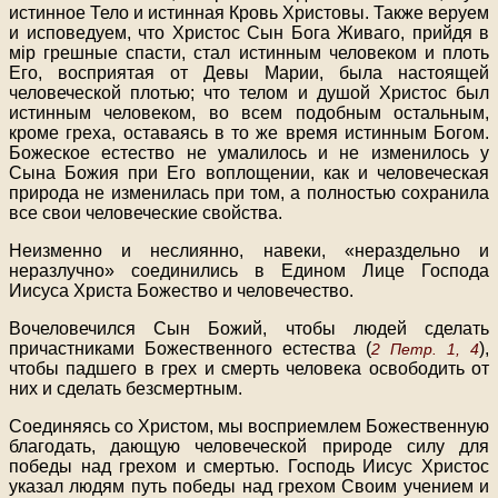
истинное Тело и истинная Кровь Христовы. Также веруем
и исповедуем, что Христос Сын Бога Живаго, прийдя в
мip грешные спасти, стал истинным человеком и плоть
Его, восприятая от Девы Марии, была настоящей
человеческой плотью; что телом и душой Христос был
истинным человеком, во всем подобным остальным,
кроме греха, оставаясь в то же время истинным Богом.
Божеское естество не умалилось и не изменилось у
Сына Божия при Его воплощении, как и человеческая
природа не изменилась при том, а полностью сохранила
все свои человеческие свойства.
Неизменно и неслиянно, навеки, «нераздельно и
неразлучно» соединились в Едином Лице Господа
Иисуса Христа Божество и человечество.
Вочеловечился Сын Божий, чтобы людей сделать
причастниками Божественного естества (
),
2 Петр. 1, 4
чтобы падшего в грех и смерть человека освободить от
них и сделать безсмертным.
Соединяясь со Христом, мы восприемлем Божественную
благодать, дающую человеческой природе силу для
победы над грехом и смертью. Господь Иисус Христос
указал людям путь победы над грехом Своим учением и