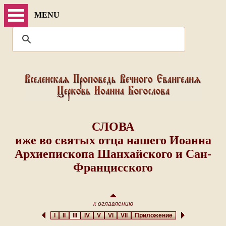
MENU
СЛОВА
иже во святых отца нашего Иоанна
Архиепископа Шанхайского и Сан-
Францисского
к оглавлению
I
II
III
IV
V
VI
VII
Приложение