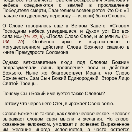
небеса соединяются с землей в прославлении
Победителя смерти, Евангелием возвещается Кто Он: «В
начале (по древнему переводу — искони) было Слово».
О Слове говорилось еще в Ветхом Завете: «Словом
Господним небеса утвердишася, и Духом уст Его вся
сила их» (
), «Посла Слово Свое, и исцели я» (
Пс. 32, 6
Пс.
). Особенно ярко и выразительно о
106, 20
могущественном действии Слова Божиего сказано в
книге Премудрости Соломона.
Однако ветхозаветные люди под Словом Божиим
подразумевали лишь проявление воли и действия
Божьего. Ныне же благовествует Иоанн, что Слово
Божие есть Сам Сын Божий Единородный, Второе Лицо
Святой Троицы.
Почему Сын Божий именуется также Словом?
Потому что через него Отец выражает Свою волю.
Слово Божие не таково, как слово человеческое. Человек
выражает словом свои мысли и желания. Но слово,
сказанное человеком, умолкает и исчезает. Выраженное
им желание иногда исполняется, а часто остается