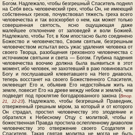
Богом. Надлежало, чтобы безгрешный Спаситель поднял
на Себя весь человеческий грех, чтобы Он, не имеющий
собственных грехов, почувствовал тяжесть греха всего
человечества и так возскорбел о нем, как может только
совершенная святость, ясно ощущающая даже
малейшее отклонение от заповедей и воли Божией.
Надлежало, чтобы Тот, в Ком ипостасно было соединено
Божество и человечество, Своим святым, безгрешным
человечеством испытал весь ужас удаления человека от
своего Творца, разобщения греховного человечества с
источником святыни и света — Богом. Глубина падения
человечества воочию должна была выявиться в этот
момент, ибо человек, не захотевший в раю повиноваться
Богу и послушавший клеветавшего на Него диавола,
теперь восстанет на своего Божественного Спасителя,
оклевещет Его и, объявив Его недостойным жить на
земле, повесит Его на древе между небом и землей, чем
подведет под проклятие богодарованного закона (
Втор.
). Надлежало, чтобы безгрешный Праведник,
21, 22-23
отверженный грешным мiром, за который и от которого
Он страдал, простил человечеству это злодеяние и
обратился к Небесному Отцу с молитвой, чтобы и
божественная Правда простила ослепленному диаволом
человечеству это отвержение своего Создателя и
Спасителя. Такая святая молитва не могла не быть