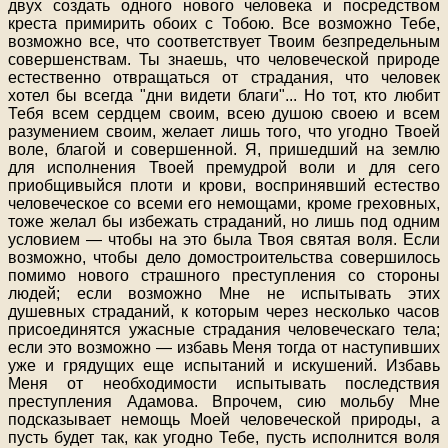
двух создать одного нового человека и посредством
креста примирить обоих с Тобою. Все возможно Тебе,
возможно все, что соответствует Твоим безпредельным
совершенствам. Ты знаешь, что человеческой природе
естественно отвращаться от страдания, что человек
хотел бы всегда "дни видети благи"... Но тот, кто любит
Тебя всем сердцем своим, всею душою своею и всем
разумением своим, желает лишь того, что угодно Твоей
воле, благой и совершенной. Я, пришедший на землю
для исполнения Твоей премудрой воли и для сего
приобщивыйся плоти и крови, воспринявший естество
человеческое со всеми его немощами, кроме греховных,
тоже желал бы избежать страданий, но лишь под одним
условием — чтобы на это была Твоя святая воля. Если
возможно, чтобы дело домостроительства совершилось
помимо нового страшного преступления со стороны
людей; если возможно Мне не испытывать этих
душевных страданий, к которым через несколько часов
присоединятся ужасные страдания человеческаго тела;
если это возможно — избавь Меня тогда от наступивших
уже и грядущих еще испытаний и искушений. Избавь
Меня от необходимости испытывать последствия
преступления Адамова. Впрочем, сию мольбу Мне
подсказывает немощь Моей человеческой природы, а
пусть будет так, как угодно Тебе, пусть исполнится воля