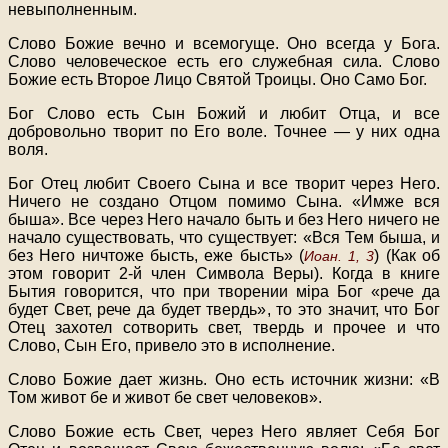
невыполненным.
Слово Божие вечно и всемогуще. Оно всегда у Бога.
Слово человеческое есть его служебная сила. Слово
Божие есть Второе Лицо Святой Троицы. Оно Само Бог.
Бог Слово есть Сын Божий и любит Отца, и все
добровольно творит по Его воле. Точнее — у них одна
воля.
Бог Отец любит Своего Сына и все творит через Него.
Ничего не создано Отцом помимо Сына. «Имже вся
быша». Все через Него начало быть и без Него ничего не
начало существовать, что существует: «Вся Тем быша, и
без Него ничтоже бысть, еже бысть» (
) (Как об
Иоан. 1, 3
этом говорит 2-й член Символа Веры). Когда в книге
Бытия говорится, что при творении мipa Бог «рече да
будет Свет, рече да будет твердь», то это значит, что Бог
Отец захотел сотворить свет, твердь и прочее и что
Слово, Сын Его, привело это в исполнение.
Слово Божие дает жизнь. Оно есть источник жизни: «В
Том живот бе и живот бе свет человеков».
Слово Божие есть Свет, через Него являет Себя Бог