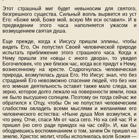
Этот страшный миг будет невыносим для святого,
безгрешного существа. Сильный вопль вырвется из уст
Его: «Боже мой, Боже мой, вскую Мя еси оставил». И в
предвидении этого часа наполняется ужасом и
возмущением святая душа.
Еще прежде, когда к Иисусу пришли эллины, чтобы
видеть Его, Он попустил Своей человеческой природе
испытать приближение этого страшного часа. Когда к
Нему пришли эти «овцы с иного двора», то увидел
Богочеловек, что уже близок час, когда все придут к Нему,
вознесенному на кресте. Содрогнулась человеческая
природа, возмутилась душа Его. Но Иисус знал, что без
страданий Его невозможно спасение людей, что без них
его земная деятельность оставит также мало следа, как
зерно, которое долго лежало на поверхности земли, пока
не было высушено солнцем. Поэтому он тогда сейчас же
обратился к Отцу, чтобы Он не попустил человеческим
слабостям овладеть всеми мыслями и желаниями его
человеческого естества: «Ныне душа Моя возмутися, и
что реку, Отче, спаси Мя от часа сего. Но на сей час Я и
пришел (но сего ради приидох на час сей)». И, как бы
ободрившись воспоминанием о том, зачем Он пришел на
землю, Христос молит, чтобы исполнилась воля Божия —