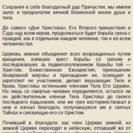
Сохраняя в себе благодатный дар Причастия, мы имеем
залог и предначатие вечной блаженной жизни души и
тела.
До самого «Дня Христова», Его Второго пришествия и
Суда над всем мiром, продолжаться будет борьба греха с
правдой, как в отдельном каждом человеке, так и во всем
человечестве.
Церковь земная объединяет всех возрожденных путем
крещения, взявших крест борьбы со грехом и
последовавших за подвигоположником борьбы той —
Христом. Божественная Евхаристия, приношение
безкровной жертвы и причащения ее, освящает и
укрепляет ее участников, делает вкушающих Тело и
Кровь Христовы истинными членами Тела Его Церкви.
Но лишь со смертью человек определяется, остался ли
он действителным членом Тела Христова до своего
последнего издыхания, или же грех восторжествовал в
нем и изгнал благодать получавшуюся им в святых
Тайнах и связующую его со Христом.
Почивший в благодати, как член Церкви земной, из
земной Церкви переходит в небесную, отпавший же от