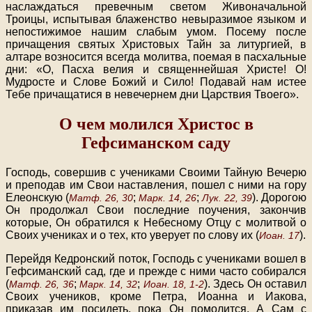
наслаждаться превечным светом Живоначальной
Троицы, испытывая блаженство невыразимое языком и
непостижимое нашим слабым умом. Посему после
причащения святых Христовых Тайн за литургией, в
алтаре возносится всегда молитва, поемая в пасхальные
дни: «О, Пасха велия и священнейшая Христе! О!
Мудросте и Слове Божий и Сило! Подавай нам истее
Тебе причащатися в невечернем дни Царствия Твоего».
О чем молился Христос в
Гефсиманском саду
Господь, совершив с учениками Своими Тайную Вечерю
и преподав им Свои наставления, пошел с ними на гору
Елеонскую (
;
;
). Дорогою
Матф. 26, 30
Марк. 14, 26
Лук. 22, 39
Он продолжал Свои последние поучения, закончив
которые, Он обратился к Небесному Отцу с молитвой о
Своих учениках и о тех, кто уверует по слову их (
).
Иоан. 17
Перейдя Кедронский поток, Господь с учениками вошел в
Гефсиманский сад, где и прежде с ними часто собирался
(
;
;
). Здесь Он оставил
Матф. 26, 36
Марк. 14, 32
Иоан. 18, 1-2
Своих учеников, кроме Петра, Иоанна и Иакова,
приказав им посидеть, пока Он помолится. А Сам с