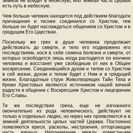
земной не войдет в небесную, ибо земная часть Церкви
есть путь в небесную.
Чем больше человек находится под действием благодати
причащения и теснее соединился со Христом, тем
больше он будет наслаждаться общением со Христом и в
грядущем Его Царствии.
Поскольку же грех в душе человека продолжает
действовать до смерти, и тело его подвержено его
последствиям, нося в себе семена болезни и смерти, от
которых освободится лишь когда распадется по кончине
человека и восстанет уже свободным от них в Общее
воскресение. Соединившийся духом и телом со Христом
в сей жизни, духом и телом будет с Ним и в грядущей
жизни. Благодатные струи Животворящих Тайн Тела и
Крови Христовых являются источником нашей вечной
радости в общении с Воскресшим Христом и лицезрении
Его Славы.
Те же последствия греха, еще не изгнанного
окончательно из рода человеческого, действуют не
только в отдельных людях, но через них проявляются и в
земной деятельности целых частей Церкви. Постоянно
появляются ереси, расколы, нестроения, отторгающие
часть верных. Непонимание между поместными