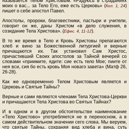
называется Телом Христовым. «Радуюсь в страданиях
моих о вас... за Тело Его, еже есть Церковь» (
)
Кол. 1, 24
пишет о себе апостол Павел.
Апостолы, пророки, благовестники, пастыри и учители,
говорит он же, даны Христом «в дело служения, в
созидание Тела Христова». (
).
Ефес. 4, 11-12
В то же время в Тело и Кровь Христовы прелагаются
хлеб и вино за Божественной литургией и верные
причащаются их. Так установил Сам Христос,
причастивший Своих апостолов за Тайной вечерей со
словами «приимите, ядите: сие есть тело Мое; пиите от
нея вси, сия бо есть кровь Моя новаго завета» (Матф 26,
26-28).
Как же одновременно Телом Христовым является и
Церковь и Святые Тайны?
Верные и сами являются членами Тела Христова-Церкви
и причащаются Тела Христова во Святых Тайнах?
И в одном и в другом обстоятельстве наименование
«Тело Христово» употребляется не в переносном, а в
самом действительном значении сего слова. Мы веруем,
что святые Тайны, сохраняя вид хлеба и вина, суть