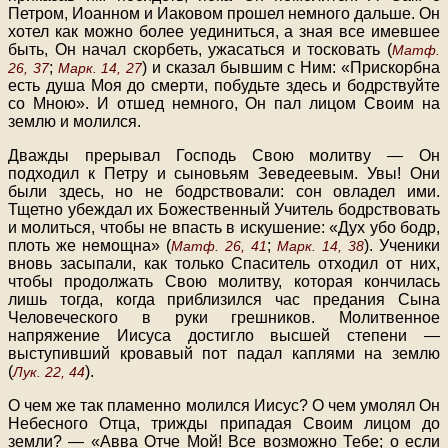
Петром, Иоанном и Иаковом прошел немного дальше. Он
хотел как можно более уединиться, а зная все имевшее
быть, Он начал скорбеть, ужасаться и тосковать (
Матф.
;
) и сказал бывшим с Ним: «Прискорбна
26, 37
Марк. 14, 27
есть душа Моя до смерти, побудьте здесь и бодрствуйте
со Мною». И отшед немного, Он пал лицом Своим на
землю и молился.
Дважды прерывал Господь Свою молитву — Он
подходил к Петру и сыновьям Зеведеевым. Увы! Они
были здесь, но не бодрствовали: сон овладел ими.
Тщетно убеждал их Божественный Учитель бодрствовать
и молиться, чтобы не впасть в искушение: «Дух убо бодр,
плоть же немощна» (
;
). Ученики
Матф. 26, 41
Марк. 14, 38
вновь засыпали, как только Спаситель отходил от них,
чтобы продолжать Свою молитву, которая кончилась
лишь тогда, когда приблизился час предания Сына
Человеческого в руки грешников. Молитвенное
напряжение Иисуса достигло высшей степени —
выступивший кровавый пот падал каплями на землю
(
).
Лук. 22, 44
О чем же так пламенно молился Иисус? О чем умолял Он
Небесного Отца, трижды припадая Своим лицом до
земли? — «Авва Отче Мой! Все возможно Тебе; о если