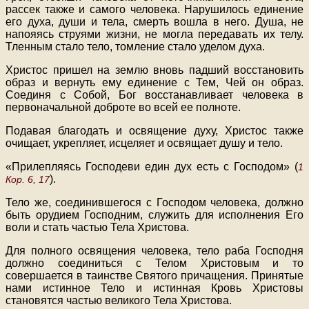
рассек также и самого человека. Нарушилось единение
его духа, души и тела, смерть вошла в него. Душа, не
напояясь струями жизни, не могла передавать их телу.
Тленным стало тело, томление стало уделом духа.
Христос пришел на землю вновь падший восстановить
образ и вернуть ему единение с Тем, Чей он образ.
Соединя с Собой, Бог восстанавливает человека в
первоначальной доброте во всей ее полноте.
Подавая благодать и освящение духу, Христос также
очищает, укрепляет, исцеляет и освящает душу и тело.
«Прилепляясь Господеви един дух есть с Господом» (
1
).
Кор. 6, 17
Тело же, соединившегося с Господом человека, должно
быть орудием Господним, служить для исполнения Его
воли и стать частью Тела Христова.
Для полного освящения человека, тело раба Господня
должно соединиться с Телом Христовым и то
совершается в таинстве Святого причащения. Принятые
нами истинное Тело и истинная Кровь Христовы
становятся частью великого Тела Христова.