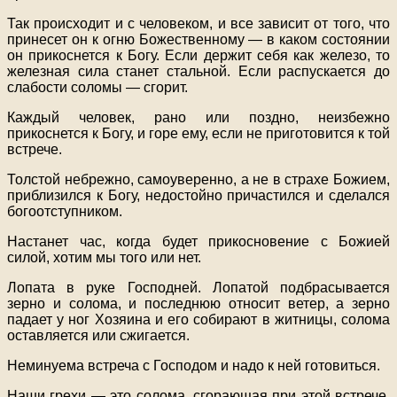
Так происходит и с человеком, и все зависит от того, что
принесет он к огню Божественному — в каком состоянии
он прикоснется к Богу. Если держит себя как железо, то
железная сила станет стальной. Если распускается до
слабости соломы — сгорит.
Каждый человек, рано или поздно, неизбежно
прикоснется к Богу, и горе ему, если не приготовится к той
встрече.
Толстой небрежно, самоуверенно, а не в страхе Божием,
приблизился к Богу, недостойно причастился и сделался
богоотступником.
Настанет час, когда будет прикосновение с Божией
силой, хотим мы того или нет.
Лопата в руке Господней. Лопатой подбрасывается
зерно и солома, и последнюю относит ветер, а зерно
падает у ног Хозяина и его собирают в житницы, солома
оставляется или сжигается.
Неминуема встреча с Господом и надо к ней готовиться.
Наши грехи — это солома, сгорающая при этой встрече.