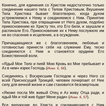
Конечно, для единения со Христом недостаточно только
соединение нашего тела с Телом Христовым. Вкушение
Тела Христова бывает благотворно, когда духом
устремляемся к Нему и соединяемся с Ним. Принятие
Тела Христова, при отвращении от Него духом, подобно
прикосновению ко Христу тех, кто Его били, и заушали и
распинали Его. Прикосновение их к Нему послужило им
не во спасение и исцеление, а в осуждение.
Причащающиеся же с благоговением, любовью и
готовностью принести себя на служение Ему, тесно
соединяются с Ним и становятся орудием Его
Божественной воли.
«Ядый Мое Тело и пияй Мою Кровь во Мне пребывает и
Аз в нем» изрек Господь (
).
Иоан. 6, 56
Соединяясь с Воскресшим Господом и через Него со
всей Присносущей Троицей, человек почерпает от Нее
силу для вечной жизни и сам становится безсмертным.
«Якоже посла Мя живый Отец и Аз живу Отца ради, и
ядый Мя и той жив будет Мене ради» (
).
Иоан. 6, 57
Все верующие во Христа и соединившиеся с Ним