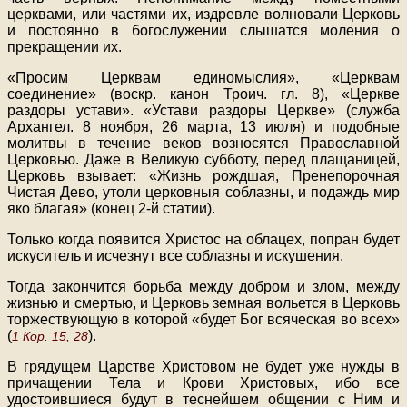
церквами, или частями их, издревле волновали Церковь
и постоянно в богослужении слышатся моления о
прекращении их.
«Просим Церквам единомыслия», «Церквам
соединение» (воскр. канон Троич. гл. 8), «Церкве
раздоры устави». «Устави раздоры Церкве» (служба
Архангел. 8 ноября, 26 марта, 13 июля) и подобные
молитвы в течение веков возносятся Православной
Церковью. Даже в Великую субботу, перед плащаницей,
Церковь взывает: «Жизнь рождшая, Пренепорочная
Чистая Дево, утоли церковныя соблазны, и подаждь мир
яко благая» (конец 2-й статии).
Только когда появится Христос на облацех, попран будет
искуситель и исчезнут все соблазны и искушения.
Тогда закончится борьба между добром и злом, между
жизнью и смертью, и Церковь земная вольется в Церковь
торжествующую в которой «будет Бог всяческая во всех»
(
).
1 Кор. 15, 28
В грядущем Царстве Христовом не будет уже нужды в
причащении Тела и Крови Христовых, ибо все
удостоившиеся будут в теснейшем общении с Ним и