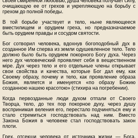
своей смиренной любовью, душа человека получает силу,
очищающую ее от грехов и укрепляющую на борьбу с
грехом до полной победы.
В той борьбе участвует и тело, ныне являющееся
вместилищем и орудием греха, но предназначаемое
быть орудием правды и сосудом святости.
Бог сотворил человека, вдохнув богоподобный дух в
созданное Им сперва из земли одушевленное тело. Тело
должно было быть орудием покорного Богу духа. Через
него дух человеческий проявляет себя в вещественном
мipe. Дух через тело и его отдельные члены открывает
свои свойства и качества, которые Бог дал ему, как
Своему образу, почему и тело, как проявление образа
Божия, является и именуется «по образу Божию
созданною нашею красотою» (стихира на погребении).
Когда первозданные люди духом отпали от Своего
Творца, тело, до тех пор покорное духу, через душу
воспринимая веления его, перестало подчиняться ему и
стало стремиться господствовать над ним. Вместо
Закона Божия в человеке стал господствовать закон
плоти.
Грех, отсекши человека от источника жизни — Бога,