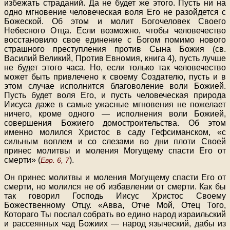
избежать страданий. Да не будет же этого. Пусть ни на
одно мгновение человеческая воля Его не разойдется с
Божеской. Об этом и молит Богочеловек Своего
Небесного Отца. Если возможно, чтобы человечество
восстановило свое единение с Богом помимо нового
страшного преступления против Сына Божия (св.
Василий Великий, Против Евномия, книга 4), пусть лучше
не будет этого часа. Но, если только так человечество
может быть привлечено к своему Создателю, пусть и в
этом случае исполнится благоволение воли Божией.
Пусть будет воля Его, и пусть человеческая природа
Иисуса даже в самые ужасные мгновения не пожелает
ничего, кроме одного — исполнения воли Божией,
совершения Божиего домостроительства. Об этом
именно молился Христос в саду Гефсиманском, «с
сильным воплем и со слезами во дни плоти Своей
принес молитвы и моления Могущему спасти Его от
смерти» (
).
Евр. 6, 7
Он принес молитвы и моления Могущему спасти Его от
смерти, но молился не об избавлении от смерти. Как бы
так говорил Господь Иисус Христос Своему
Божественному Отцу. «Авва, Отче Мой, Отец Того,
Котораго Ты послал собрать во едино народ израильский
и рассеянных чад Божиих — народ языческий, дабы из