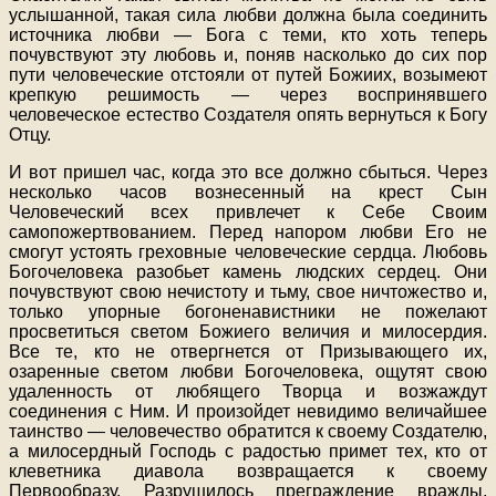
услышанной, такая сила любви должна была соединить
источника любви — Бога с теми, кто хоть теперь
почувствуют эту любовь и, поняв насколько до сих пор
пути человеческие отстояли от путей Божиих, возымеют
крепкую решимость — через воспринявшего
человеческое естество Создателя опять вернуться к Богу
Отцу.
И вот пришел час, когда это все должно сбыться. Через
несколько часов вознесенный на крест Сын
Человеческий всех привлечет к Себе Своим
самопожертвованием. Перед напором любви Его не
смогут устоять греховные человеческие сердца. Любовь
Богочеловека разобьет камень людских сердец. Они
почувствуют свою нечистоту и тьму, свое ничтожество и,
только упорные богоненавистники не пожелают
просветиться светом Божиего величия и милосердия.
Все те, кто не отвергнется от Призывающего их,
озаренные светом любви Богочеловека, ощутят свою
удаленность от любящего Творца и возжаждут
соединения с Ним. И произойдет невидимо величайшее
таинство — человечество обратится к своему Создателю,
а милосердный Господь с радостью примет тех, кто от
клеветника диавола возвращается к своему
Первообразу. Разрушилось преграждение вражды.