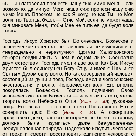
бы Ты благоволил пронести чашу сию мимо Меня. Если
возможно, да минует Меня чаша сия; пронеси чашу сию
мимо Меня. Впрочем, не как Я хочу, но как Ты, не Моя
воля, но Твоя да будет. — Отче Мой, если не может чаша
сия миновать Меня, чтобы Мне не пить ея, да будет воля
Твоя».
Господь Иисус Христос был Богочеловек. Божеское и
человеческое естества, не слившись и не изменившись,
«нераздельно и неразлучно» (догмат Халкидонского
собора) соединились в Нем в одном лице. Сообразно
двум естествам, Господь имел и две воли. Как Бог, Иисус
Христос был единосущен Богу Отцу и имел с Ним и со
Святым Духом одну волю. Но как совершенный человек,
состоящий из души и тела, Господь имел и человеческие
чувствования и волю. Человеческая воля Его вполне
покорялась Божеской. Господь подчинил Свою
человеческую волю Божеской — искал лишь того, чтобы
творить волю Небесного Отца (
); духовная
Иоан. 5, 30
пища Его была — «творить волю Пославшего Его и
совершить дело Его» (
). А совершить
Иоан. 4, 34
предстояло дело, равного которому не было, которому
должна была изумиться даже безчувственная
неодушевленная природа. Надлежало искупить человека
от греха и смерти, восстановить единение человека с