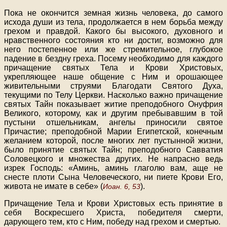
Пока не окончится земная жизнь человека, до самого
исхода души из тела, продолжается в нем борьба между
грехом и правдой. Какого бы высокого, духовного и
нравственного состояния кто ни достиг, возможно для
него постепенное или же стремительное, глубокое
падение в бездну греха. Посему необходимо для каждого
причащение святых Тела и Крови Христовых,
укрепляющее наше общение с Ним и орошающее
живительными струями Благодати Святого Духа,
текущими по Телу Церкви. Насколько важно причащение
святых Тайн показывает житие преподобного Онуфрия
Великого, которому, как и другим пребывавшим в той
пустыни отшельникам, ангелы приносили святое
Причастие; преподобной Марии Египетской, конечным
желанием которой, после многих лет пустынной жизни,
было принятие святых Тайн; преподобного Савватия
Соловецкого и множества других. Не напрасно ведь
изрек Господь: «Аминь, аминь глаголю вам, аще не
снесте плоти Сына Человеческого, ни пиете Крови Его,
живота не имате в себе» (
).
Иоан. 6, 53
Причащение Тела и Крови Христовых есть принятие в
себя Воскресшего Христа, победителя смерти,
дарующего тем, кто с Ним, победу над грехом и смертью.