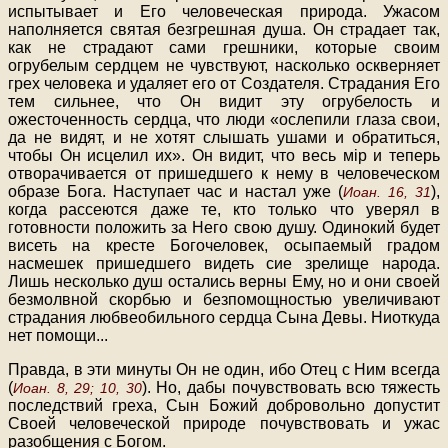
испытывает и Его человеческая природа. Ужасом
наполняется святая безгрешная душа. Он страдает так,
как не страдают сами грешники, которые своим
огрубелым сердцем не чувствуют, насколько оскверняет
грех человека и удаляет его от Создателя. Страдания Его
тем сильнее, что Он видит эту огрубелость и
ожесточенность сердца, что люди «ослепили глаза свои,
да не видят, и не хотят слышать ушами и обратиться,
чтобы Он исцелил их». Он видит, что весь мiр и теперь
отворачивается от пришедшего к нему в человеческом
образе Бога. Наступает час и настал уже (
),
Иоан. 16, 31
когда рассеются даже те, кто только что уверял в
готовности положить за Него свою душу. Одинокий будет
висеть на кресте Богочеловек, осыпаемый градом
насмешек пришедшего видеть сие зрелище народа.
Лишь несколько душ остались верны Ему, но и они своей
безмолвной скорбью и безпомощностью увеличивают
страдания любвеобильного сердца Сына Девы. Ниоткуда
нет помощи...
Правда, в эти минуты Он не один, ибо Отец с Ним всегда
(
). Но, дабы почувствовать всю тяжесть
Иоан. 8, 29; 10, 30
последствий греха, Сын Божий добровольно допустит
Своей человеческой природе почувствовать и ужас
разобщения с Богом.