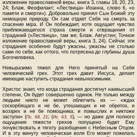
изложение православной веры, книга 3, главы 18, 20, 23,
24; Блаж. Феофилакт; «Лествица» Иоанна, слово 6, «о
памяти и смерти»). Добровольно принял Сын Божий эту
немощную природу. Он сам отдает Себя на смерть за
спасение мipa. И Он побеждает, хотя ощущает чувство
приближающегося страха смерти и отвращения от
страданий («Лествица», там же; Блаж. Августин; Точное
изложение православной веры, книга 3, 24). Сейчас эти
страдания особенно будут ужасны, ужасны не столько
сами по себе, как оттого, что потрясена до глубины душа
Богочеловека.
Невыразимо тяжел для Него принятый на Себя
человеческий грех. Этот грех давит Иисуса, делает
имеющие наступить страдания невыносимыми.
Христос знает, что когда страдания достигнут наивысшей
степени, Он будет совершенно одинок. Не только между
людьми никто не может облегчить их — «ждах
соскорбящаго и не бе, утешающих и не обретох, и
воззрех и не бе помощника, и помыслих и никтоже
заступи» (
; (
), — но даже для полного
Пс. 68, 21
Ис. 63, 5
ощущения тяжести грехов попущено будет Ему
почувствовать и тяготу разобщения с Небесным Отцом.
И в эту минуту человеческая воля Его может пожелать