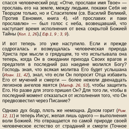
спасся человеческий род: «Отче, прослави имя Твое» —
прославь его на земле, между людьми, покажи Себя не
Творцом только, но и Спасителем (св. Василий Великий,
Против Евномия, книга 4). «И прославих и паки
прославлю» — был голос с неба, возвещавший, что
наступает время исполнения от века сокрытой Божией
Тайны (
),(
).
Кол. 1, 26
Еф.1, 9 ; 3, 9
И вот теперь это уже наступило. Если и прежде
содрогалась и возмущалась человеческая природа
Христа при мысли о грядущем, то что испытывала она
теперь, когда Он в ожидании прихода Своих врагов и
предателя в последний раз наедине молился Богу?
Господь зная, что всякая молитва Его будет услышана
(
), знал, что если Он попросит Отца избавить
Иоан. 11, 42
Его от мучений и смерти — более нежели двенадцать
легионов ангелов явятся (
), чтобы защитить
Матф. 26, 53
Его. Но разве для этого пришел Он? Для того ли, чтобы в
последний момент отказаться от исполнения того, что Он
предвозвестил через Писание?
Однако дух бодр, плоть же немощна. Духом горит (
Рим.
) и теперь Иисус, желая лишь одного — выполнения
12, 11
воли Божией. Но отвращается по самой природе своей
человеческое естество от страданий и смерти (Точное