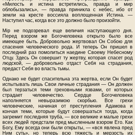
«Милость и истина встретились, правда и мир
облобызались», — правда приникла с небес, ибо от
земли на кресте воссияла воплощенная Истина. —
Наступил час, когда все это должно было произойти.
Mip не подозревал еще величия наступающего дня.
Перед взором же Богочеловека открыто было все
имеющее быть. Добровольно жертвовал Он Собою для
спасения человеческого рода. И теперь Он пришел в
последний раз помолиться наедине Своему Небесному
Отцу. Здесь Он совершит ту жертву, которая спасет род
людской, — добровольно отдаст Себя на страдания,
предаст Себя во власть тьмы.
Однако не будет спасительна эта жертва, если Он будет
испытывать лишь Свои личные страдания — Он должен
был терзаться теми греховными язвами, от которых
страдает человечество. Сердце Богочеловека
наполняется невыразимою скорбью. Все грехи
человеческие, начиная от преступления Адамова и
кончая теми, которые будут совершаться тогда, когда
загремит последняя труба, — все великие и малые грехи
всех людей предстали пред мысленным взором Его. Как
Богу, Ему всегда они были открыты, — «вся явлена пред
Ним суть», но теперь всю тяжесть и мерзость их