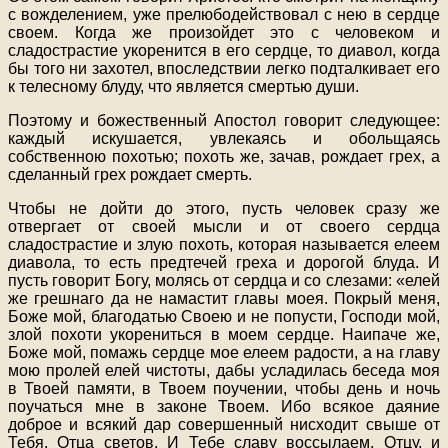
с вожделением, уже прелюбодействовал с нею в сердце
своем. Когда же произойдет это с человеком и
сладострастие укоренится в его сердце, то диавол, когда
бы того ни захотел, впоследствии легко подталкивает его
к телесному блуду, что является смертью души.
Поэтому и божественный Апостол говорит следующее:
каждый искушается, увлекаясь и обольщаясь
собственною похотью; похоть же, зачав, рождает грех, а
сделанный грех рождает смерть.
Чтобы не дойти до этого, пусть человек сразу же
отвергает от своей мысли и от своего сердца
сладострастие и злую похоть, которая называется елеем
диавола, то есть предтечей греха и дорогой блуда. И
пусть говорит Богу, молясь от сердца и со слезами: «елей
же грешнаго да не намастит главы моея. Покрый меня,
Боже мой, благодатью Своею и не попусти, Господи мой,
злой похоти укорениться в моем сердце. Наипаче же,
Боже мой, помажь сердце мое елеем радости, а на главу
мою пролей елей чистоты, дабы усладилась беседа моя
в Твоей памяти, в Твоем поучении, чтобы день и ночь
поучаться мне в законе Твоем. Ибо всякое даяние
доброе и всякий дар совершенный нисходит свыше от
Тебя, Отца светов. И Тебе славу воссылаем, Отцу, и