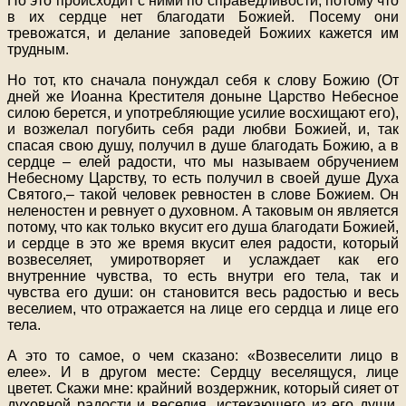
Но это происходит с ними по справедливости, потому что
в их сердце нет благодати Божией. Посему они
тревожатся, и делание заповедей Божиих кажется им
трудным.
Но тот, кто сначала понуждал себя к слову Божию (От
дней же Иоанна Крестителя доныне Царство Небесное
силою берется, и употребляющие усилие восхищают его),
и возжелал погубить себя ради любви Божией, и, так
спасая свою душу, получил в душе благодать Божию, а в
сердце – елей радости, что мы называем обручением
Небесному Царству, то есть получил в своей душе Духа
Святого,– такой человек ревностен в слове Божием. Он
неленостен и ревнует о духовном. А таковым он является
потому, что как только вкусит его душа благодати Божией,
и сердце в это же время вкусит елея радости, который
возвеселяет, умиротворяет и услаждает как его
внутренние чувства, то есть внутри его тела, так и
чувства его души: он становится весь радостью и весь
веселием, что отражается на лице его сердца и лице его
тела.
А это то самое, о чем сказано: «Возвеселити лицо в
елее». И в другом месте: Сердцу веселящуся, лице
цветет. Скажи мне: крайний воздержник, который сияет от
духовной радости и веселия, истекающего из его души,