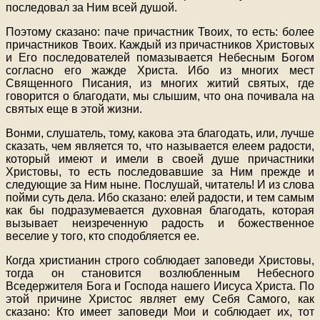
последовал за Ним всей душой.
Поэтому сказано: паче причастник Твоих, то есть: более
причастников Твоих. Каждый из причастников Христовых
и Его последователей помазывается Небесным Богом
согласно его жажде Христа. Ибо из многих мест
Священного Писания, из многих житий святых, где
говорится о благодати, мы слышим, что она почивала на
святых еще в этой жизни.
Вонми, слушатель, тому, какова эта благодать, или, лучше
сказать, чем является то, что называется елеем радости,
который имеют и имели в своей душе причастники
Христовы, то есть последовавшие за Ним прежде и
следующие за Ним ныне. Послушай, читатель! И из слова
пойми суть дела. Ибо сказано: елей радости, и тем самым
как бы подразумевается духовная благодать, которая
вызывает неизреченную радость и божественное
веселие у того, кто сподобляется ее.
Когда христианин строго соблюдает заповеди Христовы,
тогда он становится возлюбленным Небесного
Вседержителя Бога и Господа нашего Иисуса Христа. По
этой причине Христос являет ему Себя Самого, как
сказано: Кто имеет заповеди Мои и соблюдает их, тот