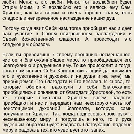
любит Меня; а кто любит Меня, тот возлюблен будет
Отцом Моим; и Я возлюблю его и явлюсь ему Сам.
Христос, как мы верим и очень хорошо знаем, есть
сладость и неизреченное наслаждение наших душ.
Потому когда явит Себя нам, тогда приобщает нас и дает
нам участие в Своем неизреченном наслаждении и
Своей божественной сладости. А происходит это
следующим образом.
Если ты приблизишь к своему обонянию несмешанное,
чистое и благоуханнейшее миро, то приобщаешься его
благоуханию и радуешься ему. То же происходит и тогда,
когда нам являет Себя Христос (читающий да понимает
это и чувственно и духовно, и на душе и на теле): мы
приобщаемся Его благодати и Его веселия. И снова, те,
которые обоняли, вдохнули в себя благоухание,
приобщились и опьянели от благодати Христовой, то есть
те, которые помазаны Христом елеем радости,
приобщают и нас и передают нам некоторую часть той
неистощимой духовной благодати, которую сами
получили от Христа. Так, когда поднесешь свою руку к
несмешанному миру и погрузишь в него, то и рука
чудесным образом будет издавать благоухание подобно
миру и радовать тех, кто чувствует этот запах.