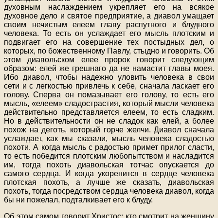
духовным наслаждением укрепляет его на всякое
духовное дело и святое предприятие, а диавол умащает
своим нечистым елеем главу распутного и блудного
человека. То есть он услаждает его мысль плотским и
подвигает его на совершение тех постыдных дел, о
которых, по божественному Павлу, стыдно и говорить. Об
этом диавольском елее пророк говорит следующим
образом: елей же грешнаго да не намастит главы моея.
Ибо диавол, чтобы надежно уловить человека в свои
сети и с легкостью привлечь к себе, сначала ласкает его
голову. Сперва он помазывает его голову, то есть его
мысль, «елеем» сладострастия, который мысли человека
действительно представляется елеем, то есть сладким.
Но в действительности он не сладок как елей, а более
похож на деготь, который горче желчи. Диавол сначала
услаждает, как мы сказали, мысль человека сладостью
похоти. А когда мысль с радостью примет прилог сласти,
то есть победится плотским любопытством и насладится
им, тогда похоть диавольская тотчас опускается до
самого сердца. И когда укоренится в сердце человека
плотская похоть, а лучше же сказать, диавольская
похоть, тогда посредством сердца человека диавол, когда
бы ни пожелал, подталкивает его к блуду.
Об этом самом говорит Христос: кто смотрит на женщину