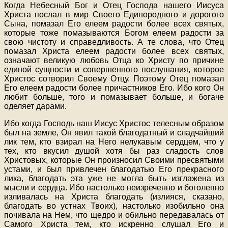
Когда Небесный Бог и Отец Господа нашего Иисуса
Христа послал в мир Своего Единородного и дорогого
Сына, помазал Его елеем радости более всех святых,
которые тоже помазываются Богом елеем радости за
свою чистоту и справедливость. А те слова, что Отец
помазал Христа елеем радости более всех святых,
означают великую любовь Отца ко Христу по причине
единой сущности и совершенного послушания, которое
Христос сотворил Своему Отцу. Поэтому Отец помазал
Его елеем радости более причастников Его. Ибо кого Он
любит больше, того и помазывает больше, и богаче
оделяет дарами.
Ибо когда Господь наш Иисус Христос телесным образом
был на земле, Он явил такой благодатный и сладчайший
лик тем, кто взирал на Него нелукавым сердцем, что у
тех, кто вкусил душой хотя бы раз сладость слов
Христовых, которые Он произносил Своими пресвятыми
устами, и был привлечен благодатью Его прекрасного
лика, благодать эта уже не могла быть изглажена из
мысли и сердца. Ибо настолько неизреченно и боголепно
изливалась на Христа благодать (излияся, сказано,
благодать во устнах Твоих), настолько изобильно она
почивала на Нем, что щедро и обильно передавалась от
Самого Христа тем, кто искренно слушал Его и