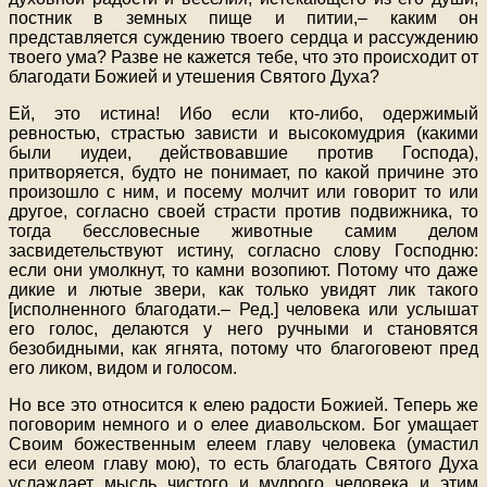
постник в земных пище и питии,– каким он
представляется суждению твоего сердца и рассуждению
твоего ума? Разве не кажется тебе, что это происходит от
благодати Божией и утешения Святого Духа?
Ей, это истина! Ибо если кто-либо, одержимый
ревностью, страстью зависти и высокомудрия (какими
были иудеи, действовавшие против Господа),
притворяется, будто не понимает, по какой причине это
произошло с ним, и посему молчит или говорит то или
другое, согласно своей страсти против подвижника, то
тогда бессловесные животные самим делом
засвидетельствуют истину, согласно слову Господню:
если они умолкнут, то камни возопиют. Потому что даже
дикие и лютые звери, как только увидят лик такого
[исполненного благодати.– Ред.] человека или услышат
его голос, делаются у него ручными и становятся
безобидными, как ягнята, потому что благоговеют пред
его ликом, видом и голосом.
Но все это относится к елею радости Божией. Теперь же
поговорим немного и о елее диавольском. Бог умащает
Своим божественным елеем главу человека (умастил
еси елеом главу мою), то есть благодать Святого Духа
услаждает мысль чистого и мудрого человека и этим