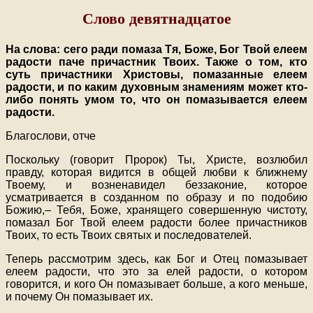
Слово девятнадцатое
На слова: сего ради помаза Тя, Боже, Бог Твой елеем
радости паче причастник Твоих. Также о том, кто
суть причастники Христовы, помазанные елеем
радости, и по каким духовным знамениям может кто-
либо понять умом то, что он помазывается елеем
радости.
Благослови, отче
Поскольку (говорит Пророк) Ты, Христе, возлюбил
правду, которая видится в общей любви к ближнему
Твоему, и возненавидел беззаконие, которое
усматривается в созданном по образу и по подобию
Божию,– Тебя, Боже, хранящего совершенную чистоту,
помазал Бог Твой елеем радости более причастников
Твоих, то есть Твоих святых и последователей.
Теперь рассмотрим здесь, как Бог и Отец помазывает
елеем радости, что это за елей радости, о котором
говорится, и кого Он помазывает больше, а кого меньше,
и почему Он помазывает их.