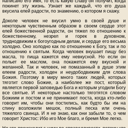
написано его имя, то есть какую славу он получит, когда
покинет эту жизнь. Узнает же каждый, что его душа
вкусила елей радости, по знамению, о котором я скажу.
Доколе человек не вкусил умно в своей душе и
некоторым чувственным образом в своем сердце этот
елей божественной радости, он тяжел по отношению к
божественному, незрел и горек в духовном,
труднодвижим к богоугодным делам, и сердце его весьма
холодно. Оно холодно как по отношению к Богу, так и по
отношению к святым. Когда человек вкушает пищу без
масла, то пища кажется ему невкусной. Но если он
польет ее маслом, она покажется ему вкусной и
желанной. Так и человек, не помазанный в душе этим
елеем радости, холоден и неудободвижим для слова
Божия. Поэтому в миру много таких людей, которых
тяготит слово Божие, а наиболее же пост, который
является первой заповедью Бога и которым угодили Богу
все святые. И некоторые настолько тяготятся словом
Божиим и постом и не принимают поста, когда кто-либо
говорит им, чтобы они постились, как будто бы им на
спину возложили мешок, полный песка или очень
тяжелого свинца. И я не знаю, как они забыли то, о чем
говорит Христос: Ибо иго Мое благо, и бремя Мое легко.