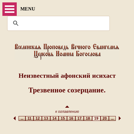
MENU
Неизвестный афонский исихаст
Трезвенное созерцание.
к оглавлению
...
11
12
13
14
15
16
17
18
19
20
...