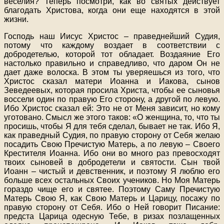
веселия? Теперь посмотри, как во святых действует
благодать Христова, когда они еще находятся в этой
жизни.
Господь наш Иисус Христос – праведнейший Судия,
потому что каждому воздает в соответствии с
добродетелью, которой тот обладает. Воздаяние Его
настолько правильно и справедливо, что даром Он не
дает даже волоска. В этом ты уверяешься из того, что
Христос сказал матери Иоанна и Иакова, сынов
Зеведеевых, которая просила Христа, чтобы ее сыновья
воссели один по правую Его сторону, а другой по левую.
Ибо Христос сказал ей: Это не от Меня зависит, но кому
уготовано. Смысл же этого таков: «О женщина, то, что ты
просишь, чтобы Я для тебя сделал, бывает не так. Ибо Я,
как праведный Судия, по правую сторону от Себя желаю
посадить Свою Пречистую Матерь, а по левую – Своего
Крестителя Иоанна. Ибо они во много раз превосходят
твоих сыновей в добродетели и святости. Сын твой
Иоанн – чистый и девственник, и поэтому Я люблю его
больше всех остальных Своих учеников. Но Моя Матерь
гораздо чище его и святее. Поэтому Саму Пречистую
Матерь Свою Я, как Свою Матерь и Царицу, посажу по
правую сторону от Себя. Ибо о Ней говорит Писание:
предста Царица одесную Тебе, в ризах позлащенных