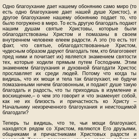
Одно благоухание дает нашему обонянию само миро (то
есть одно благоухание дает нашей душе Христос), и
другое благоухание нашему обонянию подает то, что
было погружено в миро. То есть другую благодать подают
нашим душам святые Христовы, которые были
облагодатствованы Христом и помазаны в своем
внутреннем человеке елеем радости. А это (то есть тот
факт, что святые, облагодатствованные Христом,
чудесным образом даруют благодать тем, кто благоговеет
пред ними и почитает их) является знамением святости
тех, которые ходили прямым путем Господним. Этим
знамением благоухания и духовной благодати Христос
прославляет их среди людей. Потому что когда ты
видишь, что их мощи и тела так благоухают, не будучи
помазанными ничем благовонным, и подают душе такую
благодать и радость, что ты приходишь в изумление и
восхищение,– о чем это говорит и что знаменует собой,
как не их близость и причастность ко Христу –
Начальнику неизреченного благоухания и неистощимой
благодати?
Теперь ты видишь, что те, чьи мощи благоухают,
находятся рядом со Христом, являются Его друзьями,
общниками и причастниками Христовых радости и