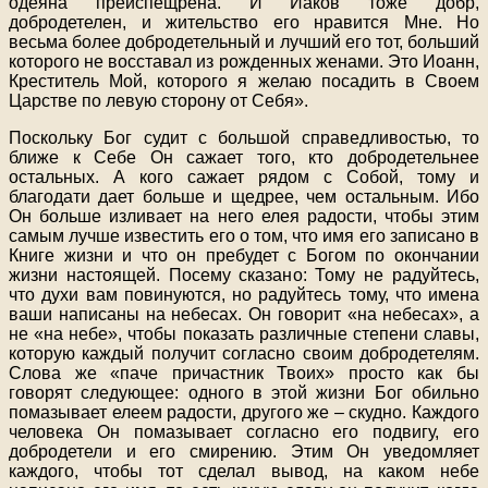
одеяна преиспещрена. И Иаков тоже добр,
добродетелен, и жительство его нравится Мне. Но
весьма более добродетельный и лучший его тот, больший
которого не восставал из рожденных женами. Это Иоанн,
Креститель Мой, которого я желаю посадить в Своем
Царстве по левую сторону от Себя».
Поскольку Бог судит с большой справедливостью, то
ближе к Себе Он сажает того, кто добродетельнее
остальных. А кого сажает рядом с Собой, тому и
благодати дает больше и щедрее, чем остальным. Ибо
Он больше изливает на него елея радости, чтобы этим
самым лучше известить его о том, что имя его записано в
Книге жизни и что он пребудет с Богом по окончании
жизни настоящей. Посему сказано: Тому не радуйтесь,
что духи вам повинуются, но радуйтесь тому, что имена
ваши написаны на небесах. Он говорит «на небесах», а
не «на небе», чтобы показать различные степени славы,
которую каждый получит согласно своим добродетелям.
Слова же «паче причастник Твоих» просто как бы
говорят следующее: одного в этой жизни Бог обильно
помазывает елеем радости, другого же – скудно. Каждого
человека Он помазывает согласно его подвигу, его
добродетели и его смирению. Этим Он уведомляет
каждого, чтобы тот сделал вывод, на каком небе