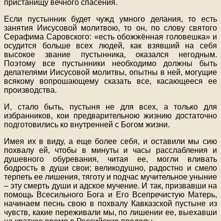
пристанищу вечного спасения.
Если пустынник будет чужд умного делания, то есть
занятия Иисусовой молитвою, то он, по слову святого
Серафима Саровского: «есть обожжённая головешка» и
осудится больше всех людей, как взявший на себя
высокое звание пустынника, оказался негодным.
Поэтому все пустынники необходимо должны быть
делателями Иисусовой молитвы, опытны в ней, могущие
всякому вопрошающему сказать все, касающееся ее
производства.
И, стало быть, пустыня не для всех, а только для
избранников, кои предварительною жизнию достаточно
подготовились ко внутренней с Богом жизни.
Имея их в виду, а еще более себя, и оставили мы сию
похвалу ей, чтобы в минуты и часы расслабления и
душевного обуревания, читая ее, могли вливать
бодрость в души свои; великодушно, радостно и смело
терпеть ее лишения, тяготу и подчас мучительное уныние
– эту смерть души и адское мучение. И так, призвавши на
помощь Всесильного Бога и Его Всепречистую Матерь,
начинаем песнь свою в похвалу Кавказской пустыне из
чувств, какие переживали мы, по лишении ее, выехавши