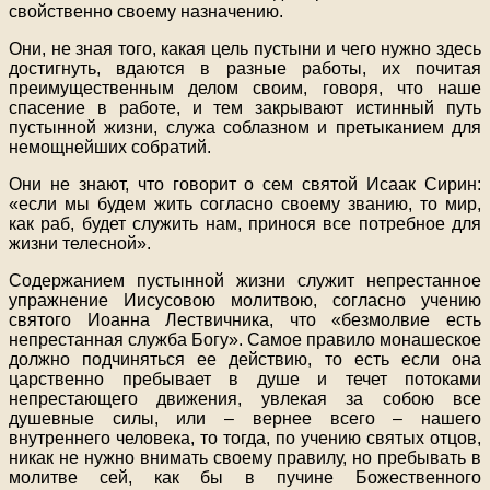
свойственно своему назначению.
Они, не зная того, какая цель пустыни и чего нужно здесь
достигнуть, вдаются в разные работы, их почитая
преимущественным делом своим, говоря, что наше
спасение в работе, и тем закрывают истинный путь
пустынной жизни, служа соблазном и претыканием для
немощнейших собратий.
Они не знают, что говорит о сем святой Исаак Сирин:
«если мы будем жить согласно своему званию, то мир,
как раб, будет служить нам, принося все потребное для
жизни телесной».
Содержанием пустынной жизни служит непрестанное
упражнение Иисусовою молитвою, согласно учению
святого Иоанна Лествичника, что «безмолвие есть
непрестанная служба Богу». Самое правило монашеское
должно подчиняться ее действию, то есть если она
царственно пребывает в душе и течет потоками
непрестающего движения, увлекая за собою все
душевные силы, или – вернее всего – нашего
внутреннего человека, то тогда, по учению святых отцов,
никак не нужно внимать своему правилу, но пребывать в
молитве сей, как бы в пучине Божественного