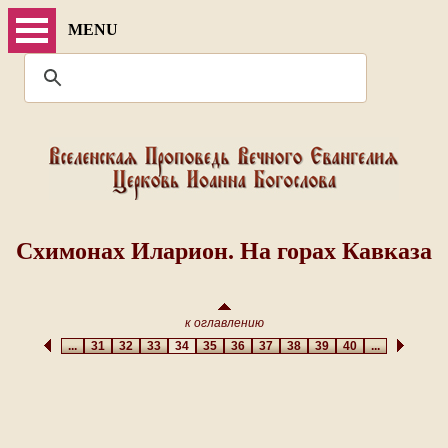
MENU
Схимонах Иларион. На горах Кавказа
к оглавлению
...
31
32
33
34
35
36
37
38
39
40
...