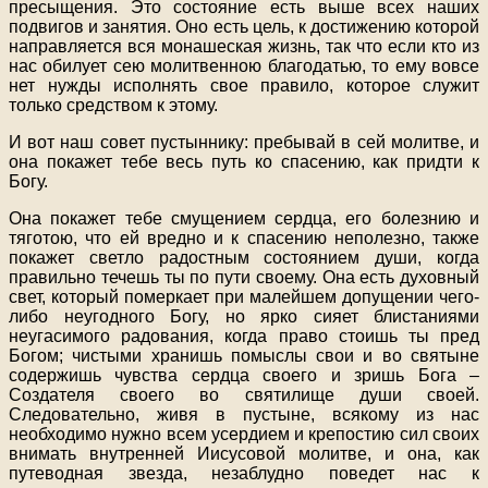
пресыщения. Это состояние есть выше всех наших
подвигов и занятия. Оно есть цель, к достижению которой
направляется вся монашеская жизнь, так что если кто из
нас обилует сею молитвенною благодатью, то ему вовсе
нет нужды исполнять свое правило, которое служит
только средством к этому.
И вот наш совет пустыннику: пребывай в сей молитве, и
она покажет тебе весь путь ко спасению, как придти к
Богу.
Она покажет тебе смущением сердца, его болезнию и
тяготою, что ей вредно и к спасению неполезно, также
покажет светло радостным состоянием души, когда
правильно течешь ты по пути своему. Она есть духовный
свет, который померкает при малейшем допущении чего-
либо неугодного Богу, но ярко сияет блистаниями
неугасимого радования, когда право стоишь ты пред
Богом; чистыми хранишь помыслы свои и во святыне
содержишь чувства сердца своего и зришь Бога –
Создателя своего во святилище души своей.
Следовательно, живя в пустыне, всякому из нас
необходимо нужно всем усердием и крепостию сил своих
внимать внутренней Иисусовой молитве, и она, как
путеводная звезда, незаблудно поведет нас к