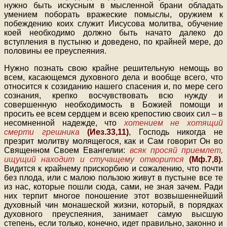
нужно быть искусным в мысленной брани обладать
умением поборать вражеские помыслы, оружием к
побеждению коих служит Иисусова молитва, обучение
коей необходимо должно быть начато далеко до
вступления в пустыню и доведено, по крайней мере, до
половины ее преуспеяния.
Нужно познать свою крайне решительную немощь во
всем, касающемся духовного дела и вообще всего, что
относится к созиданию нашего спасения и, по мере сего
сознания, крепко восчувствовать всю нужду и
совершенную необходимость в Божией помощи и
просить ее всем сердцем и всею крепостию своих сил – в
несомненной надежде, что
хотением не хотящий
смерти грешника
(Иез.33,11)
, Господь никогда не
презрит молитву молящегося, как и Сам говорит Он во
Священном Своем Евангелии:
всяк просяй приемлет,
ищущий находит и стучащему отворится
(Мф.7,8)
.
Видится к крайнему прискорбию и сожалению, что почти
без плода, или с малою пользою живут в пустыне все те
из нас, которые пошли сюда, сами, не зная зачем. Ради
них терпит многое поношение этот возвышеннейший
духовный чин монашеской жизни, который, в порядках
духовного преуспеяния, занимает самую высшую
степень, если только, конечно, идет правильно, законно и