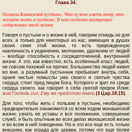
Глава 34.
Похвала Кавказской пустыне. Что нужно иметь тому, кто
желает жить в пустыне. В чем состоит внутреннее
содержание этой жизни
Говоря о пустыне и о жизни в ней, говорим отнюдь не для
всех, а только для некоторых из нас, имеющих в душах
своих семя этой жизни, то есть прирожденную
наклонность к уединению, молчанию, удалению от людей
– вообще способность к сосредоточенной, внутренней
жизни. А это, как известно, есть особенный класс людей,
не совсем похожий на прочих. Большинство людей живет
во вне, а разумный пустынник пребывает внутрь себя,
храня чистые помыслы ума своего и святые чувства
сердца; стоит пред лицом Бога, Которого и зрит по среде
сердца своего, как говорит о себе святой пророк Илия:
жив Господь сил, Ему же предстою днесь
(3 Цар.18,15)
.
Для того, чтобы жить с пользою в пустыне, необходимо
предварительно ознакомится со всем ходом монашеской
жизни: узнать ее уставы и все положения, совершение
служб, и быть опытным во всех делах монашеской жизни
и во всем в ней поведении. Но и это все еще есть только
внешнее, как ограда для церкви, потому что еще более