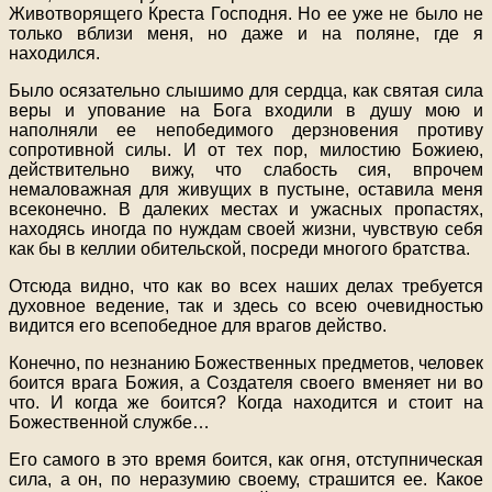
Животворящего Креста Господня. Но ее уже не было не
только вблизи меня, но даже и на поляне, где я
находился.
Было осязательно слышимо для сердца, как святая сила
веры и упование на Бога входили в душу мою и
наполняли ее непобедимого дерзновения противу
сопротивной силы. И от тех пор, милостию Божиею,
действительно вижу, что слабость сия, впрочем
немаловажная для живущих в пустыне, оставила меня
всеконечно. В далеких местах и ужасных пропастях,
находясь иногда по нуждам своей жизни, чувствую себя
как бы в келлии обительской, посреди многого братства.
Отсюда видно, что как во всех наших делах требуется
духовное ведение, так и здесь со всею очевидностью
видится его всепобедное для врагов действо.
Конечно, по незнанию Божественных предметов, человек
боится врага Божия, а Создателя своего вменяет ни во
что. И когда же боится? Когда находится и стоит на
Божественной службе…
Его самого в это время боится, как огня, отступническая
сила, а он, по неразумию своему, страшится ее. Какое