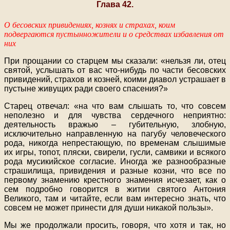
Глава 42.
О бесовских привидениях, кознях и страхах, коим
подвергаются пустынножители и о средствах избавления от
них
При прощании со старцем мы сказали: «нельзя ли, отец
святой, услышать от вас что-нибудь по части бесовских
привидений, страхов и козней, коими диавол устрашает в
пустыне живущих ради своего спасения?»
Старец отвечал: «на что вам слышать то, что совсем
неполезно и для чувства сердечного неприятно:
деятельность вражью – губительную, злобную,
исключительно направленную на пагубу человеческого
рода, никогда непрестающую, по временам слышимые
их игры, топот, пляски, свирели, гусли, самвики и всякого
рода мусикийское согласие. Иногда же разнообразные
страшилища, привидения и разные козни, что все по
первому знамению крестного знамения исчезает, как о
сем подробно говорится в житии святого Антония
Великого, там и читайте, если вам интересно знать, что
совсем не может принести для души никакой пользы».
Мы же продолжали просить, говоря, что хотя и так, но