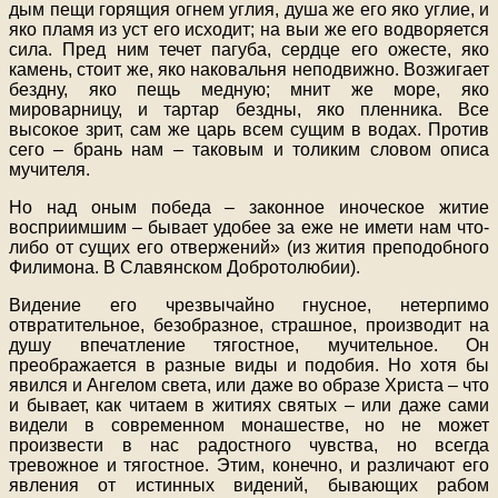
дым пещи горящия огнем углия, душа же его яко углие, и
яко пламя из уст его исходит; на выи же его водворяется
сила. Пред ним течет пагуба, сердце его ожесте, яко
камень, стоит же, яко наковальня неподвижно. Возжигает
бездну, яко пещь медную; мнит же море, яко
мироварницу, и тартар бездны, яко пленника. Все
высокое зрит, сам же царь всем сущим в водах. Против
сего – брань нам – таковым и толиким словом описа
мучителя.
Но над оным победа – законное иноческое житие
восприимшим – бывает удобее за еже не имети нам что-
либо от сущих его отвержений» (из жития преподобного
Филимона. В Славянском Добротолюбии).
Видение его чрезвычайно гнусное, нетерпимо
отвратительное, безобразное, страшное, производит на
душу впечатление тягостное, мучительное. Он
преображается в разные виды и подобия. Но хотя бы
явился и Ангелом света, или даже во образе Христа – что
и бывает, как читаем в житиях святых – или даже сами
видели в современном монашестве, но не может
произвести в нас радостного чувства, но всегда
тревожное и тягостное. Этим, конечно, и различают его
явления от истинных видений, бывающих рабом