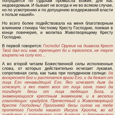
попущается по судьбам промысла Божия, для нас
недоведомым. И бывает не всегда и не во всяком случае,
но по усмотрению и по допущению вседержавной власти
к пользе нашей».
Но всего более подействовала на меня благотворным
влиянием стихира Честному Кресту Господню, поемая в
конце повечерия, и молитва Животворящему Кресту
Господню.
В первой говорится:
Господи! Оружие на диавола Крест
Твой дал еси нам, трепещет бо и трясется, не терпя
взирати на силу его…
А во второй читаем Божественной силы исполненные
слова, от которых действительно исчезает лукавая,
сопротивная сила, как тьма при полуденном солнце:
да
воскреснет Бог и расточатся врази Его, и да бежат от
лица Его ненавидящий Его. Яко исчезает дым да
исчезнут, и яко тает воск от лица огня, тако да
погибнут бесы от лица любящих Бога, и
знаменующихся крестным знамением, и в веселии
глаголющих: «радуйся, Пречестный и Животворящий
Кресте Господень! Прогоняяй бесы силою на тебе
пропятого Господа нашего Иисуса Христа, во ад
сшедшего и поправшего силу диавола, и даровавшего