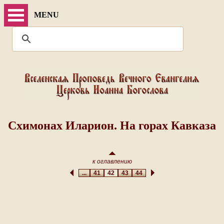
MENU
Схимонах Иларион. На горах Кавказа
к оглавлению
...
41
42
43
44