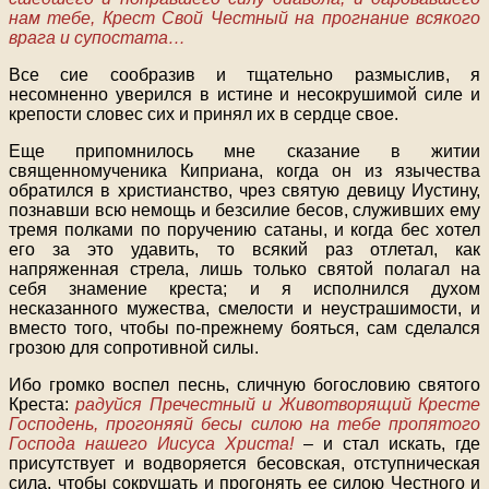
нам тебе, Крест Свой Честный на прогнание всякого
врага и супостата…
Все сие сообразив и тщательно размыслив, я
несомненно уверился в истине и несокрушимой силе и
крепости словес сих и принял их в сердце свое.
Еще припомнилось мне сказание в житии
священномученика Киприана, когда он из язычества
обратился в христианство, чрез святую девицу Иустину,
познавши всю немощь и безсилие бесов, служивших ему
тремя полками по поручению сатаны, и когда бес хотел
его за это удавить, то всякий раз отлетал, как
напряженная стрела, лишь только святой полагал на
себя знамение креста; и я исполнился духом
несказанного мужества, смелости и неустрашимости, и
вместо того, чтобы по-прежнему бояться, сам сделался
грозою для сопротивной силы.
Ибо громко воспел песнь, сличную богословию святого
Креста:
радуйся Пречестный и Животворящий Кресте
Господень, прогоняяй бесы силою на тебе пропятого
Господа нашего Иисуса Христа!
– и стал искать, где
присутствует и водворяется бесовская, отступническая
сила, чтобы сокрушать и прогонять ее силою Честного и