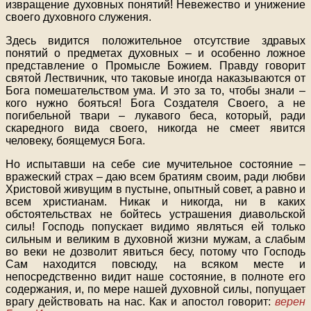
извращение духовных понятий! Невежество и унижение
своего духовного служения.
Здесь видится положительное отсутствие здравых
понятий о предметах духовных – и особенно ложное
представление о Промысле Божием. Правду говорит
святой Лествичник, что таковые иногда наказываются от
Бога помешательством ума. И это за то, чтобы знали –
кого нужно бояться! Бога Создателя Своего, а не
погибельной твари – лукавого беса, который, ради
скаредного вида своего, никогда не смеет явится
человеку, боящемуся Бога.
Но испытавши на себе сие мучительное состояние –
вражеский страх – даю всем братиям своим, ради любви
Христовой живущим в пустыне, опытный совет, а равно и
всем христианам. Никак и никогда, ни в каких
обстоятельствах не бойтесь устрашения диавольской
силы! Господь попускает видимо являться ей только
сильным и великим в духовной жизни мужам, а слабым
во веки не дозволит явиться бесу, потому что Господь
Сам находится повсюду, на всяком месте и
непосредственно видит наше состояние, в полноте его
содержания, и, по мере нашей духовной силы, попущает
врагу действовать на нас. Как и апостол говорит:
верен