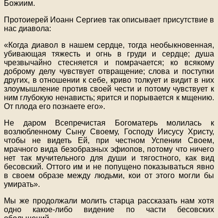
Божиим.
Протоиерей Иоанн Сергиев так описывает присутствие в
нас диавола:
«Когда диавол в нашем сердце, тогда необыкновенная,
убивающая тяжесть и огнь в груди и сердце; душа
чрезвычайно стесняется и помрачается; ко всякому
доброму делу чувствует отвращение; слова и поступки
других, в отношении к себе, криво толкует и видит в них
злоумышление против своей чести и потому чувствует к
ним глубокую ненависть; ярится и порывается к мщению.
От плода его познаете его».
Не даром Всепречистая Богоматерь молилась к
возлюбленному Сыну Своему, Господу Иисусу Христу,
чтобы не видеть Ей, при честном Успении Своем,
мрачного вида безобразных эфиопов, потому что ничего
нет так мучительного для души и тягостного, как вид
бесовский. Оттого им и не попущено показываться явно
в своем образе между людьми, кои от этого могли бы
умирать».
Мы же продолжали молить старца рассказать нам хотя
одно какое-либо видение по части бесовских