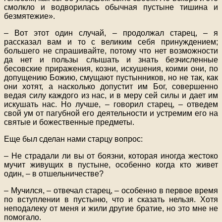
смолкло и водворилась обычная пустыне тишина и
безмятежие».
– Вот этот один случай, – продолжал старец, – я
рассказал вам и то с великим себя принуждением;
большего не спрашивайте, потому что нет возможности
да нет и пользы слышать и знать безчисленные
бесовские приражения, козни, искушения, коими они, по
допущению Божию, смущают пустынников, но не так, как
они хотят, а насколько допустит им Бог, совершенно
ведая силу каждого из нас, и в меру сей силы и дает им
искушать нас. Но лучше, – говорил старец, – отведем
свой ум от пагубной его деятельности и устремим его на
святые и божественные предметы.
Еще был сделан нами старцу вопрос:
– Не страдали ли вы от боязни, которая иногда жестоко
мучит живущих в пустыне, особенно когда кто живет
один, – в отшельничестве?
– Мучился, – отвечал старец, – особенно в первое время
по вступлении в пустыню, что и сказать нельзя. Хотя
неподалеку от меня и жили другие братие, но это мне не
помогало.