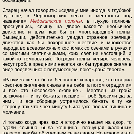
обольщений.
Старец начал говорить: «сидящу мне иногда в глубокой
пустыне, в Черноморских лесах, в местности под
названием
Медовитские поляны
, в глухую полночь,
проснувшись, слышу на дворе какое-то необычное
движение и шум, как бы от многонародной толпы.
Вышедши, действительно увидел странное зрелище:
движется как бы похоронное шествие и множество
народа во всевозможных костюмах со свечами в руках и
со многими светильниками, коих свет не настоящий, а
какой-то темноватый. Посреди толпы четыре человека
несут гроб, а пред ними несется как бы турецкое знамя в
виде подсвечника с полумесяцем, поют «раба твоего».
«Разумев же то быти бесовское коварство, я сотворил
крестное знамение сначала на себе, а потом оградил им
и все это бесовское скопище… Мертвец из гроба
выскочил – и ну бежать; несшие – гроб бросили да за
ним… и все сборище устремилось бежать в ту же
сторону, так что чрез минуту была уже полная тишина и
молчание.
И только когда чрез час я вторично вышел на двор, то
вдали слышна была женщина, плачущая жалобным
голосом, как бы об умершем сыне своем. Но вскоре и это