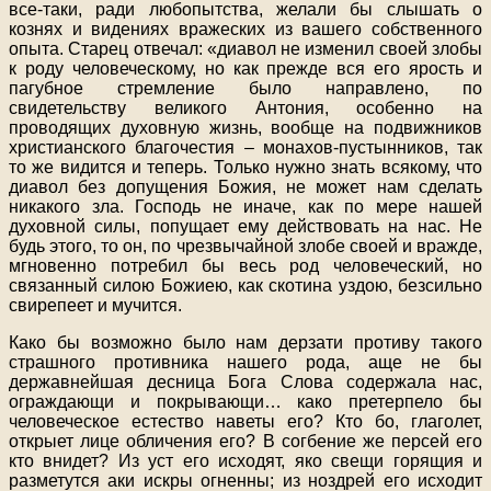
все-таки, ради любопытства, желали бы слышать о
кознях и видениях вражеских из вашего собственного
опыта. Старец отвечал: «диавол не изменил своей злобы
к роду человеческому, но как прежде вся его ярость и
пагубное стремление было направлено, по
свидетельству великого Антония, особенно на
проводящих духовную жизнь, вообще на подвижников
христианского благочестия – монахов-пустынников, так
то же видится и теперь. Только нужно знать всякому, что
диавол без допущения Божия, не может нам сделать
никакого зла. Господь не иначе, как по мере нашей
духовной силы, попущает ему действовать на нас. Не
будь этого, то он, по чрезвычайной злобе своей и вражде,
мгновенно потребил бы весь род человеческий, но
связанный силою Божиею, как скотина уздою, безсильно
свирепеет и мучится.
Како бы возможно было нам дерзати противу такого
страшного противника нашего рода, аще не бы
державнейшая десница Бога Слова содержала нас,
ограждающи и покрывающи… како претерпело бы
человеческое естество наветы его? Кто бо, глаголет,
открыет лице обличения его? В согбение же персей его
кто внидет? Из уст его исходят, яко свещи горящия и
разметутся аки искры огненны; из ноздрей его исходит