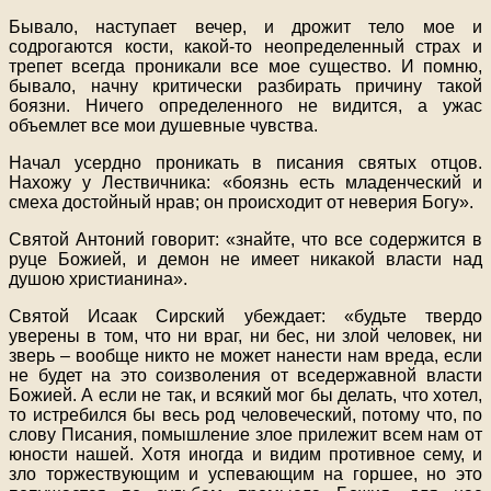
Бывало, наступает вечер, и дрожит тело мое и
содрогаются кости, какой-то неопределенный страх и
трепет всегда проникали все мое существо. И помню,
бывало, начну критически разбирать причину такой
боязни. Ничего определенного не видится, а ужас
объемлет все мои душевные чувства.
Начал усердно проникать в писания святых отцов.
Нахожу у Лествичника: «боязнь есть младенческий и
смеха достойный нрав; он происходит от неверия Богу».
Святой Антоний говорит: «знайте, что все содержится в
руце Божией, и демон не имеет никакой власти над
душою христианина».
Святой Исаак Сирский убеждает: «будьте твердо
уверены в том, что ни враг, ни бес, ни злой человек, ни
зверь – вообще никто не может нанести нам вреда, если
не будет на это соизволения от вседержавной власти
Божией. А если не так, и всякий мог бы делать, что хотел,
то истребился бы весь род человеческий, потому что, по
слову Писания, помышление злое прилежит всем нам от
юности нашей. Хотя иногда и видим противное сему, и
зло торжествующим и успевающим на горшее, но это