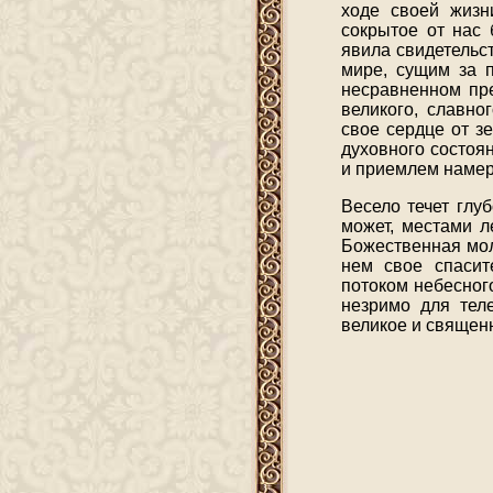
ходе своей жизн
сокрытое от нас 
явила свидетельс
мире, сущим за п
несравненном пре
великого, славно
свое сердце от з
духовного состоя
и приемлем намер
Весело течет глу
может, местами л
Божественная мол
нем свое спасит
потоком небесног
незримо для тел
великое и священ