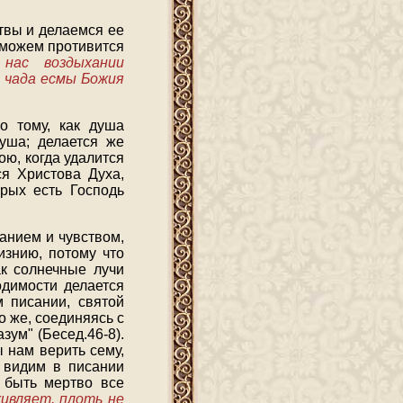
твы и делаемся ее
е можем противится
нас воздыхании
о чада есмы Божия
о тому, как душа
душа; делается же
ою, когда удалится
ся Христова Духа,
рых есть Господь
анием и чувством,
изнию, потому что
ак солнечные лучи
одимости делается
м писании, святой
о же, соединяясь с
ум" (Бесед.46-8).
 нам верить сему,
у видим в писании
 быть мертво все
живляет, плоть не