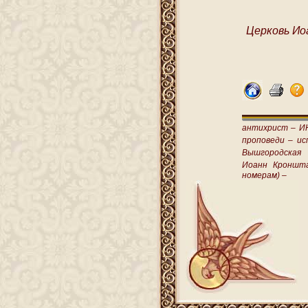
Церковь Ио
антихрист –
И
проповеди –
ис
Вышгородская
Иоанн Кроншт
номерам) –