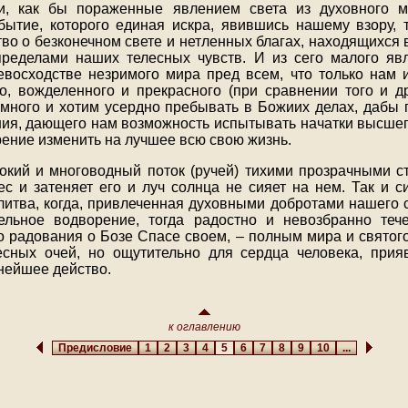
и, как бы пораженные явлением света из духовного м
бытие, которого единая искра, явившись нашему взору,
тво о безконечном свете и нетленных благах, находящихся
ределами наших телесных чувств. И из сего малого яв
восходстве незримого мира пред всем, что только нам 
го, вожделенного и прекрасного (при сравнении того и др
емного и хотим усердно пребывать в Божиих делах, дабы
ния, дающего нам возможность испытывать начатки высшег
ение изменить на лучшее всю свою жизнь.
бокий и многоводный поток (ручей) тихими прозрачными ст
ес и затеняет его и луч солнца не сияет на нем. Так и 
итва, когда, привлеченная духовными добротами нашего с
ельное водворение, тогда радостно и невозбранно тече
о радования о Бозе Спасе своем, – полным мира и святого
есных очей, но ощутительно для сердца человека, прия
нейшее действо.
к оглавлению
Предисловие
1
2
3
4
5
6
7
8
9
10
...