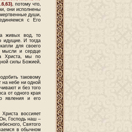
.6,63)
, потому что,
ни, они исполнены
 мертвенные души,
оединяемся с Его
ка живых вод, то
о идущие. И тогда
капли для своего
й мысли и сердце
а Христа, мы по
щной силы Божией,
одобить таковому
т на небе ни одной
чивают и без того
са от одного края
го явления и его
 Христа воссияет
Он, Господь наш –
ебесного, Святого
иваемся в обычном