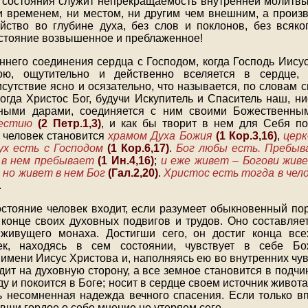
состояния служит непрекращаемость внутренней молитвы,
и временем, ни местом, ни другим чем внешним, а произв
йство во глубине духа, без слов и поклонов, без всяко
стояние возвышенное и преблаженное!
еннего соединения сердца с Господом, когда Господь Иисус
ою, ощутительно и действенно вселяется в сердце,
сутствие ясно и осязательно, что называется, по словам с
огда Христос Бог, будучи Искупитель и Спаситель наш, ни
ными дарами, соединяется с ним своими Божественн
честию
(2 Петр.1,3)
, и как бы творит в нем для Себя п
то человек становится
храмом Духа Божия
(1 Кор.3,16)
,
церк
ух есть с Господом
(1 Кор.6,17)
.
Бог любы есть. Пребыва
 в нем пребывает
(1 Ин.4,16)
;
и еже живет – Богови жи
 но живет в нем Бог
(Гал.2,20)
.
Христос есть тогда в чел
.
остояние человек входит, если разумеет обыкновенный пор
в конце своих духовных подвигов и трудов. Оно составляе
 живущего монаха. Достигши сего, он достиг конца все
ек, находясь в сем состоянии, чувствует в себе Бо
имени Иисус Христова и, наполняясь ею во внутренних чув
дит на духовную сторону, а все земное становится в подчи
ду и покоится в Боге; носит в сердце своем источник живот
ть несомненная надежда вечного спасения. Если только в
вши гордое о себе мнение не утеряем сего.