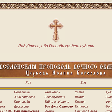
Радуйтесь, ибо Господь грядет судить
Rus
Eng
Переписка
Календарь
Устав
Ауд
3000 вопросов
Богослужения
Школа
Вид
а
Проповеди
Тайна ап.Иоанна
Поэзия
Фот
ика
Дискуссии
Эра Духа Святого
История
Фот
 РПЦ МП
Свидетельства
Иконы
Стихи о.Олега
Стр