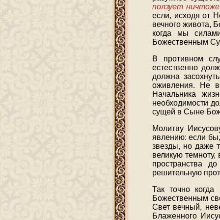
ползует ничтоже.
если, исходя от 
вечного живота, 
когда мы силами
Божественным Су
В противном слу
естественно долж
должна засохнут
оживления. Не в
Начальника жиз
необходимости до
сущей в Сыне Бо
Молитву Иисусов
явлению: если бы,
звезды, но даже 
великую темноту,
пространства до
решительную прот
Так точно когда
Божественным све
Свет вечный, нев
Блаженного Иисус