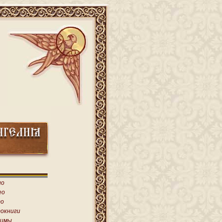
ио
ео
о
окниги
имы