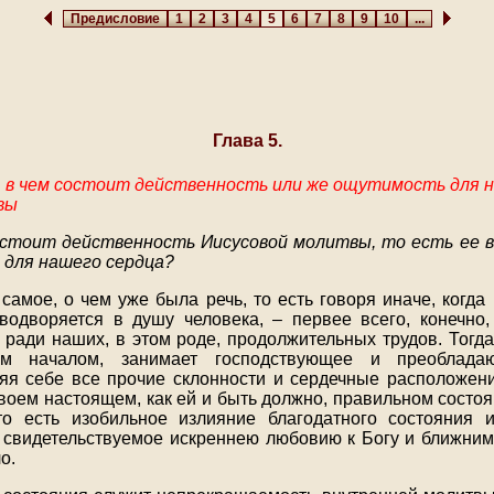
Предисловие
1
2
3
4
5
6
7
8
9
10
...
Глава 5.
, в чем состоит действенность или же ощутимость для 
вы
остоит действенность Иисусовой молитвы, то есть ее в
для нашего сердца?
 самое, о чем уже была речь, то есть говоря иначе, когд
одворяется в душу человека, – первее всего, конечно
 ради наших, в этом роде, продолжительных трудов. Тогда
м началом, занимает господствующее и преоблада
яя себе все прочие склонности и сердечные расположен
своем настоящем, как ей и быть должно, правильном состо
то есть изобильное излияние благодатного состояния 
 свидетельствуемое искреннею любовию к Богу и ближним
о.