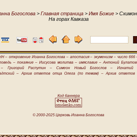
анна Богослова
>
Главная страница
>
Имя Божие
> Схимон
На горах Кавказа
НН –
откровение Иоанна Богослова –
апостасия –
экуменизм –
число 666 
поведь –
покаяние –
Иисусова молитва –
имяславие –
Антоний Булатов
 –
Григорий Распутин –
Симеон Новый Богослов –
Игнатий 
адтский –
Архив ответов отца Олега (по темам) –
Архив ответов 
Код баннера
© 2000-2025 Церковь Иоанна Богослова