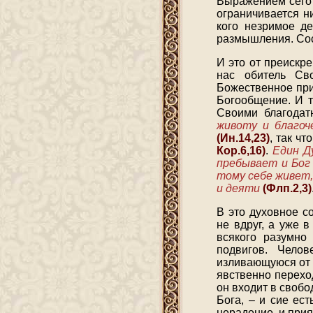
Выражением сего 
ограничивается н
кого незримое де
размышления. Со
И это от преискр
нас обитель Св
Божественное при
Богообщение. И т
Своими благодат
животу и благо
(Ин.14,23)
, так ч
Кор.6,16)
.
Един Д
пребывает и Бог
тому себе живет,
и деяти
(Флп.2,3)
В это духовное с
не вдруг, а уже 
всякого разумно
подвигов. Челов
изливающуюся от 
явственно перехо
он входит в свобо
Бога, – и сие ес
нерадение, и прия