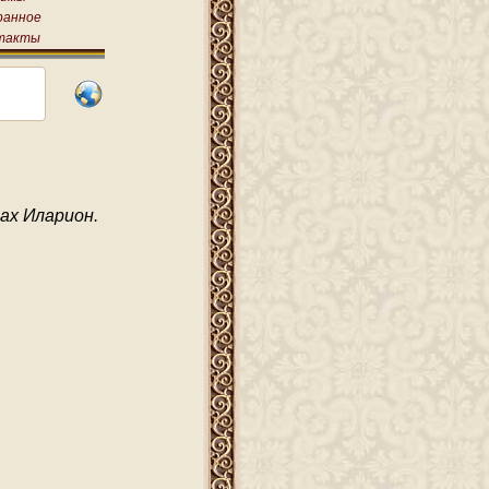
ранное
такты
ах Иларион.