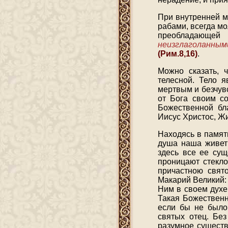
При внутренней м
рабами, всегда мо
преобладающей
неизглаголанны
(Рим.8,16)
.
Можно сказать, 
телесной. Тело я
мертвым и безчувс
от Бога своим со
Божественной бл
Иисус Христос, Жи
Находясь в памят
душа наша живет 
здесь все ее сущ
проницают стекло
причастною свято
Макарий Великий: 
Ним в своем духе
Такая Божественн
если бы не было 
святых отец. Бе
разумное существ