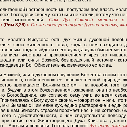
олитвенной настроенности мы поступаем под власть моли
ляся Господеви своему, хотя бы и не хотели, потому что н
 силе молитвенной.
Сам Дух Святый молится в 
ми
(Рим.8,26)
и Он же спослушествует Духови нашему, як
что молитва Иисусова есть дух жизни духовной подобн
вляет свою жизненность тогда, когда в нем находится 
твенным, когда выйдет из него душа, а душа бывает мертв
знанием, чувством и произволением и чрез это лишает
агодати или силы Божией, безпредельный источник кото
знодавец и Бог Обновитель человеческого естества.
и Божией, или в духовном ошущении Божества своим созн
истинною, свойственною ее невещественной природе, ж
ество проницается Божиим светом – на подобие того, к
 и, будучи в этом божественном, озарении, она по необх
го Богообщения, как согласно сему учит, во всем свое
"прилепляясь к Богу духом своим, – говорит он, – или, что т
, мы бываем с Ним един дух, едино растворение и един раз
ая к нам близость страхом поражает нас, и не хотелось бы
сего в действительности, о чем свидетельство повсюд
з причастия сего Животворящего Духа Христова должно
о – Ангелы и человеки. Господь говорит:
дух есть, иже о