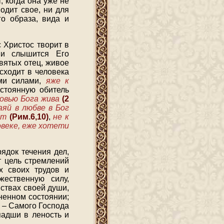
 когда она уже не
одит свое, ни для
го образа, вида и
 Христос творит в
 и слышится Его
вятых отец, живое
сходит в человека
ыми силами,
яже к
остоянную обитель
овью Бога жива
(2
яй в любве в Бог
вет
(Рим.6,10)
,
не к
овеке, еже хотети
ядок течения дел,
т цель стремлений
х своих трудов и
жественную силу,
ствах своей души,
ненном состоянии;
а – Самого Господа
падши в леность и