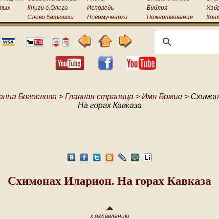
тых
Книги о.Олега
Исповедь
Библия
Изб
Слово батюшки
Новомученики
Пожертвования
Кон
анна Богослова
>
Главная страница
>
Имя Божие
> Схимон
На горах Кавказа
Схимонах Иларион. На горах Кавказа
к оглавлению