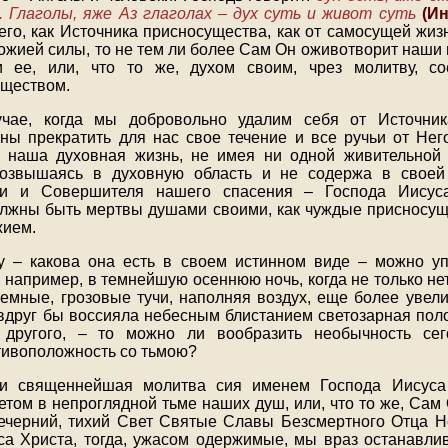
 Глаголы, яже Аз глаголах – дух суть и живот суть
(Ин
Него, как Источника присносущества, как от самосущей жиз
Божией силы, то не тем ли более Сам Он оживотворит наши
 ее, или, что то же, духом своим, чрез молитву, с
ществом.
чае, когда мы добровольно удалим себя от Источни
ны прекратить для нас свое течение и все ручьи от Нег
ь наша духовная жизнь, не имея ни одной живительной 
озвышаясь в духовную область и не содержа в свое
ни и Совершителя нашего спасения – Господа Иисус
лжны быть мертвы душами своими, как чуждые присносу
жием.
у – какова она есть в своем истинном виде – можно уп
 например, в темнейшую осеннюю ночь, когда не только не
темные, грозовые тучи, наполняя воздух, еще более увели
 вдруг бы воссияла небесным блистанием светозарная поло
 другого, – то можно ли вообразить необычность се
ивоположность со тьмою?
 и священнейшая молитва сия именем Господа Иисуса
том в непроглядной тьме наших душ, или, что то же, Сам 
ечерний, тихий Свет Святые Славы Безсмертного Отца Н
а Христа, тогда, ужасом одержимые, мы враз останавл