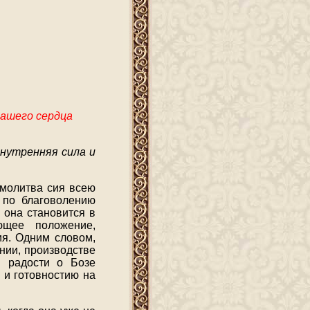
нашего сердца
нутренняя сила и
а молитва сия всею
, по благоволению
 она становится в
ющее положение,
ия. Одним словом,
янии, производстве
и радости о Бозе
 и готовностию на