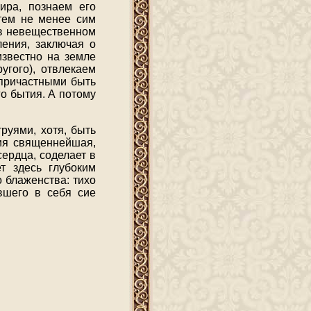
ира, познаем его
 тем не менее сим
 в невещественном
ления, заключая о
известно на земле
угого), отвлекаем
 причастными быть
о бытия. А потому
руями, хотя, быть
сия священнейшая,
ердца, соделает в
т здесь глубоким
 блаженства: тихо
вшего в себя сие