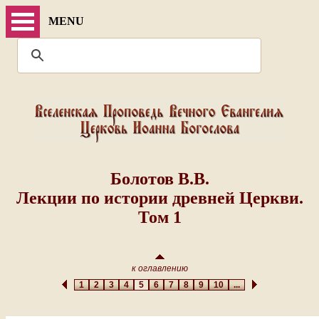
MENU
Болотов В.В.
Лекции по истории древней Церкви.
Том 1
к оглавлению
1
2
3
4
5
6
7
8
9
10
...