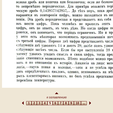
к оглавлению
1
2
3
4
5
6
7
8
9
10
...