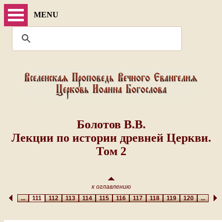
MENU
Болотов В.В.
Лекции по истории древней Церкви.
Том 2
к оглавлению
...
111
112
113
114
115
116
117
118
119
120
...