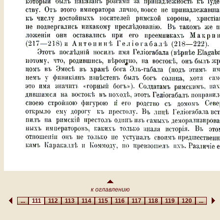
к оглавлению
...
111
112
113
114
115
116
117
118
119
120
...