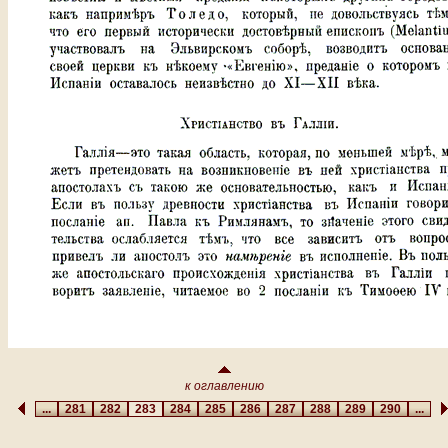
к оглавлению
...
281
282
283
284
285
286
287
288
289
290
...