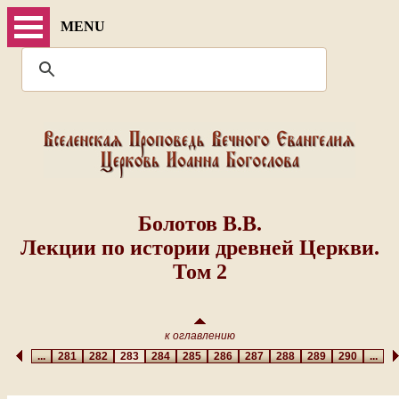
MENU
Болотов В.В.
Лекции по истории древней Церкви.
Том 2
к оглавлению
...
281
282
283
284
285
286
287
288
289
290
...