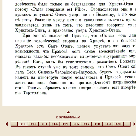
к оглавлению
...
311
312
313
314
315
316
317
318
319
320
...