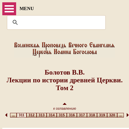
MENU
Болотов В.В.
Лекции по истории древней Церкви.
Том 2
к оглавлению
...
311
312
313
314
315
316
317
318
319
320
...