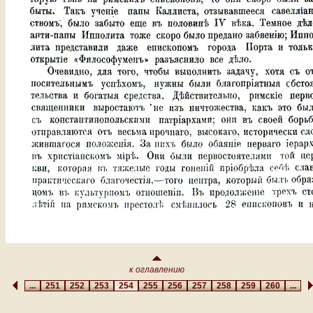
к оглавлению
...
251
252
253
254
255
256
257
258
259
260
...