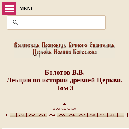
MENU
Болотов В.В.
Лекции по истории древней Церкви.
Том 3
к оглавлению
...
251
252
253
254
255
256
257
258
259
260
...