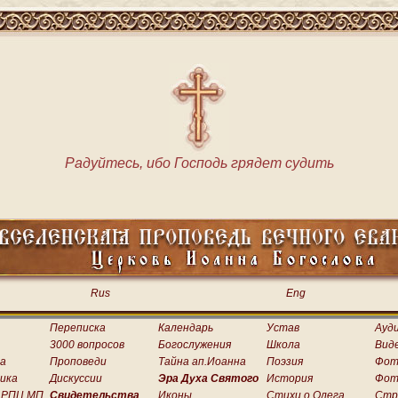
Радуйтесь, ибо Господь грядет судить
Rus
Eng
Переписка
Календарь
Устав
Ауд
3000 вопросов
Богослужения
Школа
Вид
а
Проповеди
Тайна ап.Иоанна
Поэзия
Фот
ика
Дискуссии
Эра Духа Святого
История
Фот
 РПЦ МП
Свидетельства
Иконы
Стихи о.Олега
Стр