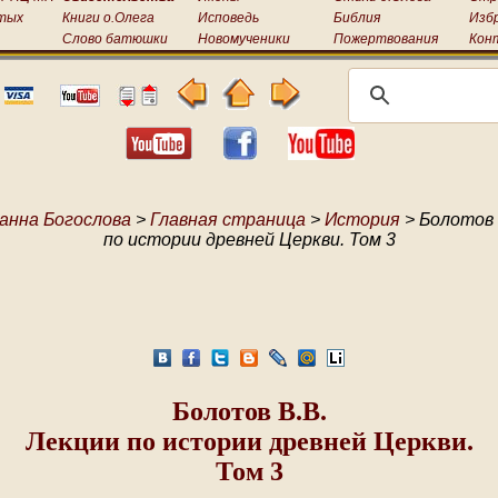
тых
Книги о.Олега
Исповедь
Библия
Изб
Слово батюшки
Новомученики
Пожертвования
Кон
анна Богослова
>
Главная страница
>
История
> Болотов 
по истории древней Церкви. Том 3
Болотов В.В.
Лекции по истории древней Церкви.
Том 3