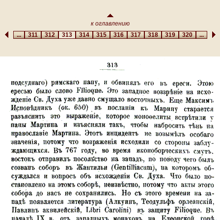
к оглавлению
...
311
312
313
314
315
316
317
318
319
320
...