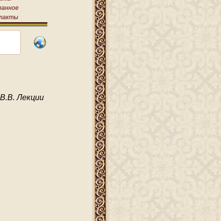
ранное
такты
В.В. Лекции