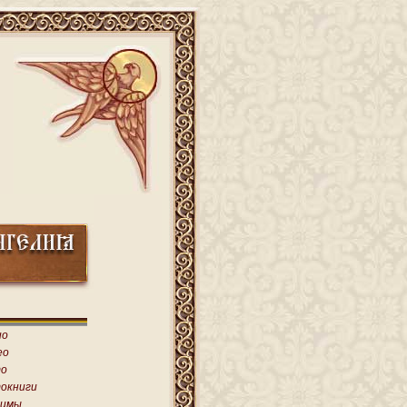
ио
ео
о
окниги
имы