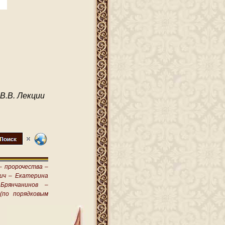
В.В. Лекции
–
пророчества –
ич –
Екатерина
Брянчанинов –
(по порядковым