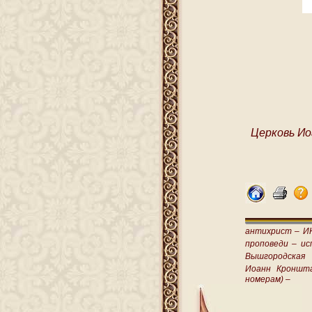
Церковь Ио
антихрист –
И
проповеди –
ис
Вышгородская
Иоанн Кроншт
номерам) –