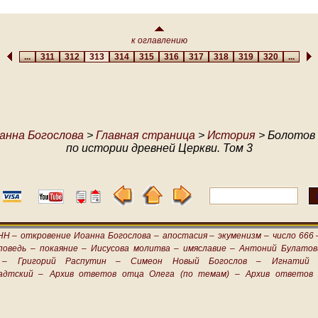
к оглавлению
...
311
312
313
314
315
316
317
318
319
320
...
анна Богослова
>
Главная страница
>
История
> Болотов 
по истории древней Церкви. Том 3
НН –
откровение Иоанна Богослова –
апостасия –
экуменизм –
число 666 
поведь –
покаяние –
Иисусова молитва –
имяславие –
Антоний Булатов
 –
Григорий Распутин –
Симеон Новый Богослов –
Игнатий 
адтский –
Архив ответов отца Олега (по темам) –
Архив ответов 