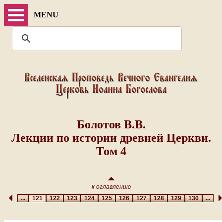
MENU
Болотов В.В.
Лекции по истории древней Церкви.
Том 4
к оглавлению
...
121
122
123
124
125
126
127
128
129
130
...