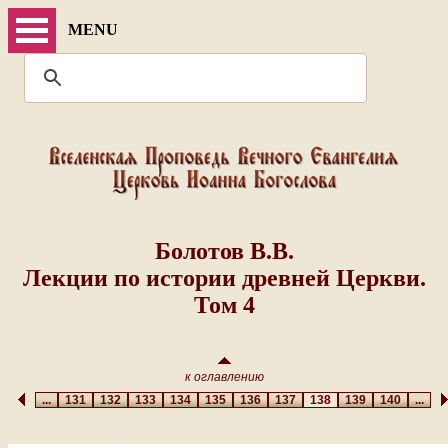
MENU
Болотов В.В.
Лекции по истории древней Церкви.
Том 4
к оглавлению
...
131
132
133
134
135
136
137
138
139
140
...