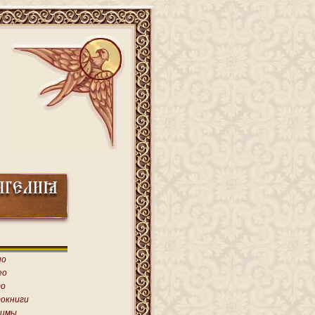
ио
ео
о
окниги
имы