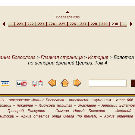
к оглавлению
...
221
222
223
224
225
226
227
228
229
230
...
анна Богослова
>
Главная страница
>
История
> Болотов 
по истории древней Церкви. Том 4
НН –
откровение Иоанна Богослова –
апостасия –
экуменизм –
число 666 
поведь –
покаяние –
Иисусова молитва –
имяславие –
Антоний Булатов
 –
Григорий Распутин –
Симеон Новый Богослов –
Игнатий 
адтский –
Архив ответов отца Олега (по темам) –
Архив ответов 