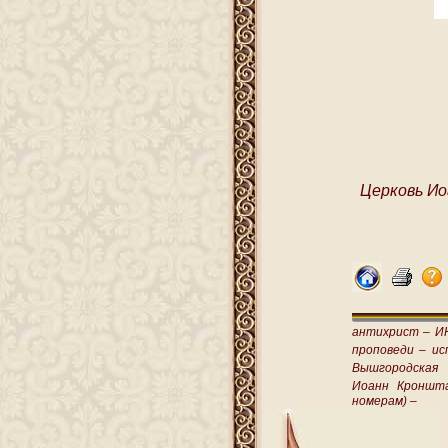
Церковь Ио
антихрист –
И
проповеди –
ис
Вышгородская
Иоанн Кроншт
номерам) –