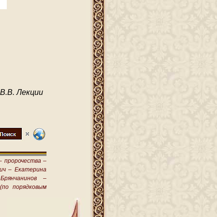
В.В. Лекции
–
пророчества –
ич –
Екатерина
Брянчанинов –
(по порядковым