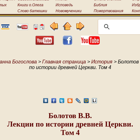
тых
Книги о.Олега
Исповедь
Библия
Изб
Слово батюшки
Новомученики
Пожертвования
Кон
анна Богослова
>
Главная страница
>
История
> Болотов 
по истории древней Церкви. Том 4
Болотов В.В.
Лекции по истории древней Церкви.
Том 4