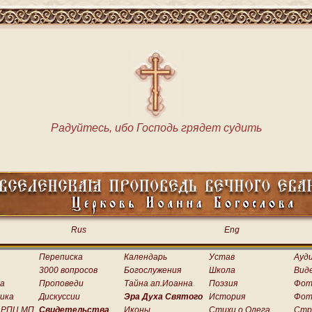
Радуйтесь, ибо Господь грядет судить
Rus
Eng
Переписка
Календарь
Устав
Ауд
3000 вопросов
Богослужения
Школа
Вид
а
Проповеди
Тайна ап.Иоанна
Поэзия
Фот
ика
Дискуссии
Эра Духа Святого
История
Фот
 РПЦ МП
Свидетельства
Иконы
Стихи о.Олега
Стр