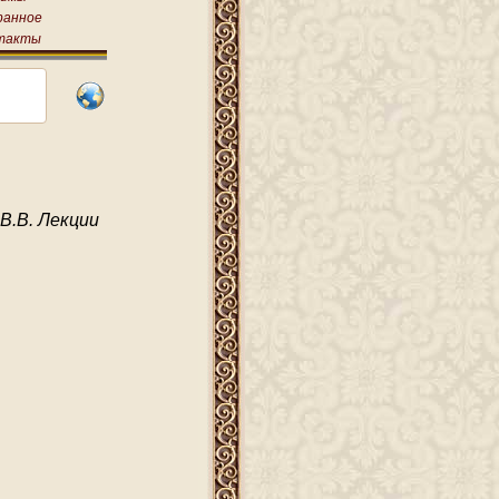
ранное
такты
В.В. Лекции