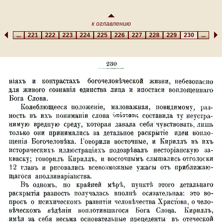
к оглавлению
...
221
222
223
224
225
226
227
228
229
230
...