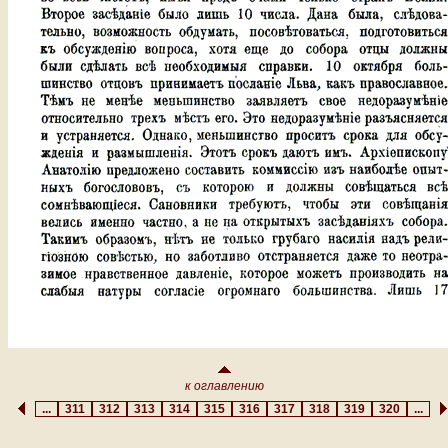
к оглавлению
...
311
312
313
314
315
316
317
318
319
320
...