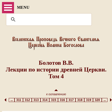
MENU
Болотов В.В.
Лекции по истории древней Церкви.
Том 4
к оглавлению
...
311
312
313
314
315
316
317
318
319
320
...