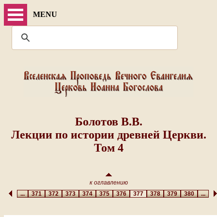
MENU
Болотов В.В.
Лекции по истории древней Церкви.
Том 4
к оглавлению
...
371
372
373
374
375
376
377
378
379
380
...