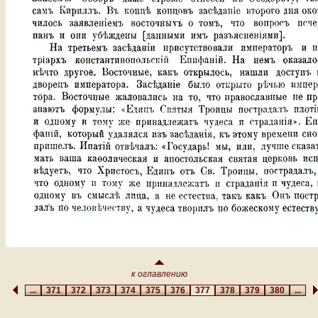
к оглавлению
...
371
372
373
374
375
376
377
378
379
380
...