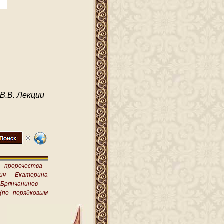
В.В. Лекции
–
пророчества –
ич –
Екатерина
Брянчанинов –
(по порядковым