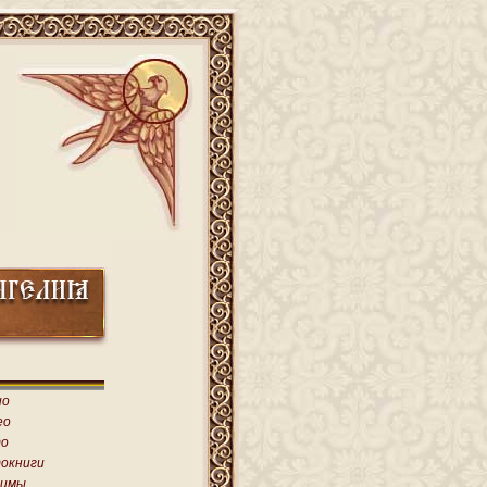
ио
ео
о
окниги
имы