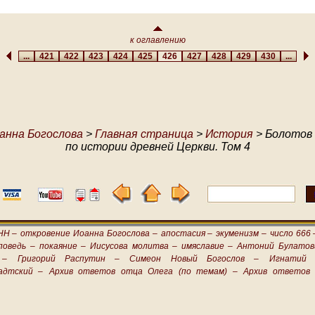
к оглавлению
...
421
422
423
424
425
426
427
428
429
430
...
анна Богослова
>
Главная страница
>
История
> Болотов 
по истории древней Церкви. Том 4
НН –
откровение Иоанна Богослова –
апостасия –
экуменизм –
число 666 
поведь –
покаяние –
Иисусова молитва –
имяславие –
Антоний Булатов
 –
Григорий Распутин –
Симеон Новый Богослов –
Игнатий 
адтский –
Архив ответов отца Олега (по темам) –
Архив ответов 