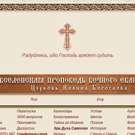
Радуйтесь, ибо Господь грядет судить
Rus
Eng
Переписка
Календарь
Устав
Ауд
3000 вопросов
Богослужения
Школа
Вид
а
Проповеди
Тайна ап.Иоанна
Поэзия
Фот
ика
Дискуссии
Эра Духа Святого
История
Фот
 РПЦ МП
Свидетельства
Иконы
Стихи о.Олега
Стр