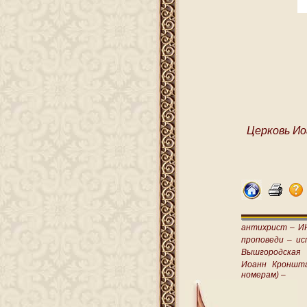
Церковь Ио
антихрист –
И
проповеди –
ис
Вышгородская
Иоанн Кроншт
номерам) –