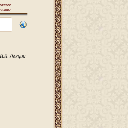
ранное
такты
В.В. Лекции