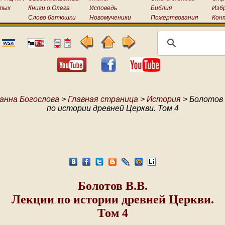
тых
Книги о.Олега
Исповедь
Библия
Изб
Слово батюшки
Новомученики
Пожертвования
Кон
анна Богослова
>
Главная страница
>
История
> Болотов 
по истории древней Церкви. Том 4
Болотов В.В.
Лекции по истории древней Церкви.
Том 4