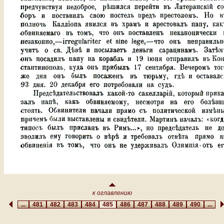
к оглавлению
...
481
482
483
484
485
486
487
488
489
490
...