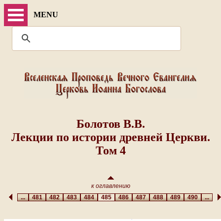
MENU
Болотов В.В.
Лекции по истории древней Церкви.
Том 4
к оглавлению
...
481
482
483
484
485
486
487
488
489
490
...