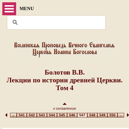
MENU
Болотов В.В.
Лекции по истории древней Церкви.
Том 4
к оглавлению
...
541
542
543
544
545
546
547
548
549
550
...