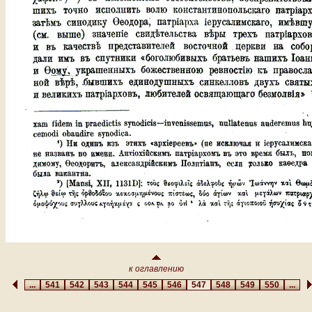
к оглавлению
...
541
542
543
544
545
546
547
548
549
550
...