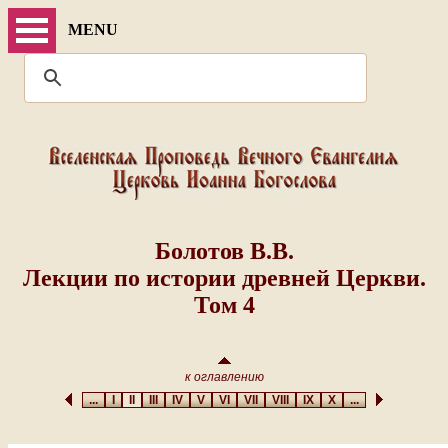
MENU
Болотов В.В.
Лекции по истории древней Церкви.
Том 4
к оглавлению
...
I
II
III
IV
V
VI
VII
VIII
IX
X
...