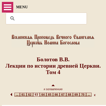
MENU
Болотов В.В.
Лекции по истории древней Церкви.
Том 4
к оглавлению
...
61
62
63
64
65
66
67
68
69
70
...