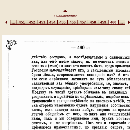
к оглавлению
...
451
452
453
454
455
456
457
458
459
460
...