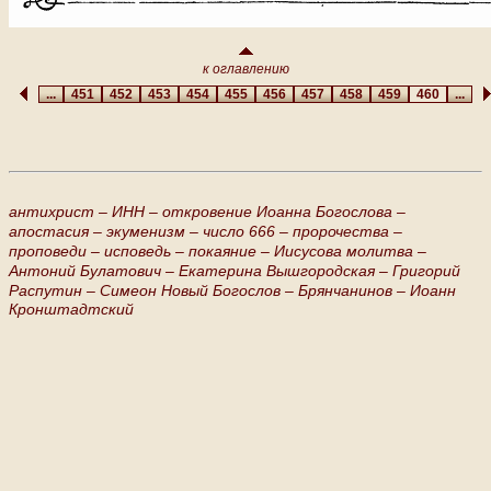
к оглавлению
...
451
452
453
454
455
456
457
458
459
460
...
антихрист –
ИНН –
откровение Иоанна Богослова –
апостасия –
экуменизм –
число 666 –
пророчества –
проповеди –
исповедь –
покаяние –
Иисусова молитва –
Антоний Булатович –
Екатерина Вышгородская –
Григорий
Распутин –
Симеон Новый Богослов –
Брянчанинов –
Иоанн
Кронштадтский