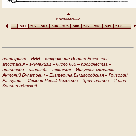
к оглавлению
...
501
502
503
504
505
506
507
508
509
510
...
антихрист –
ИНН –
откровение Иоанна Богослова –
апостасия –
экуменизм –
число 666 –
пророчества –
проповеди –
исповедь –
покаяние –
Иисусова молитва –
Антоний Булатович –
Екатерина Вышгородская –
Григорий
Распутин –
Симеон Новый Богослов –
Брянчанинов –
Иоанн
Кронштадтский