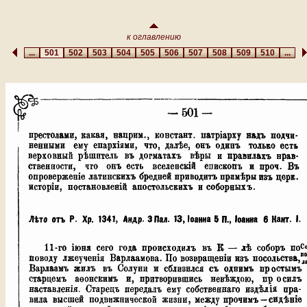
к оглавлению
...
501
502
503
504
505
506
507
508
509
510
...