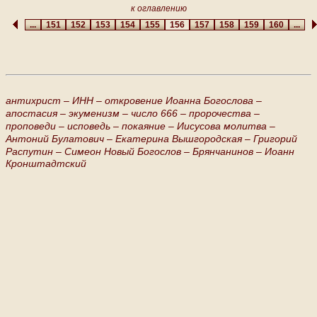
к оглавлению
...
151
152
153
154
155
156
157
158
159
160
...
антихрист –
ИНН –
откровение Иоанна Богослова –
апостасия –
экуменизм –
число 666 –
пророчества –
проповеди –
исповедь –
покаяние –
Иисусова молитва –
Антоний Булатович –
Екатерина Вышгородская –
Григорий
Распутин –
Симеон Новый Богослов –
Брянчанинов –
Иоанн
Кронштадтский