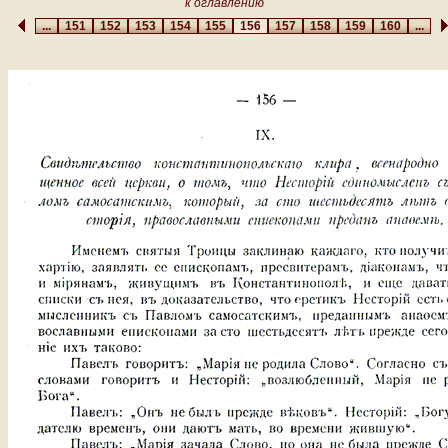
к оглавлению
...
151
152
153
154
155
156
157
158
159
160
...