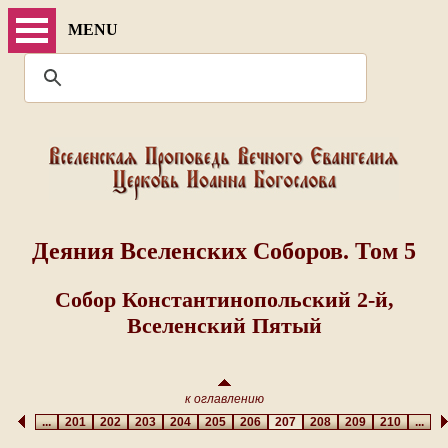
MENU
Деяния Вселенских Соборов. Том 5
Собор Константинопольский 2-й,
Вселенский Пятый
к оглавлению
...
201
202
203
204
205
206
207
208
209
210
...