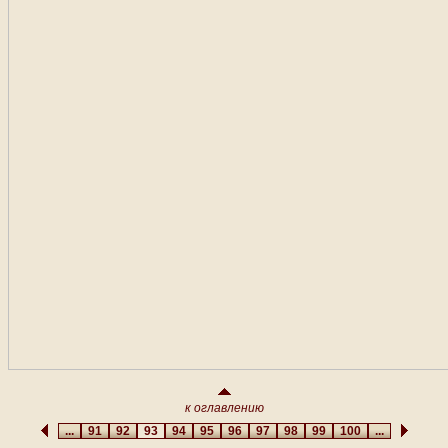
к оглавлению
...
91
92
93
94
95
96
97
98
99
100
...