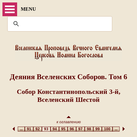
MENU
Деяния Вселенских Соборов. Том 6
Собор Константинопольский 3-й,
Вселенский Шестой
к оглавлению
...
91
92
93
94
95
96
97
98
99
100
...