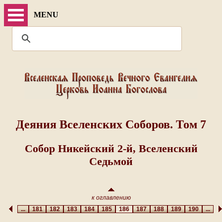
MENU
Деяния Вселенских Соборов. Том 7
Собор Никейский 2-й, Вселенский
Седьмой
к оглавлению
...
181
182
183
184
185
186
187
188
189
190
...