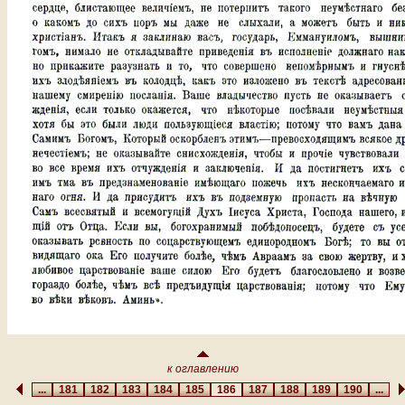
к оглавлению
...
181
182
183
184
185
186
187
188
189
190
...