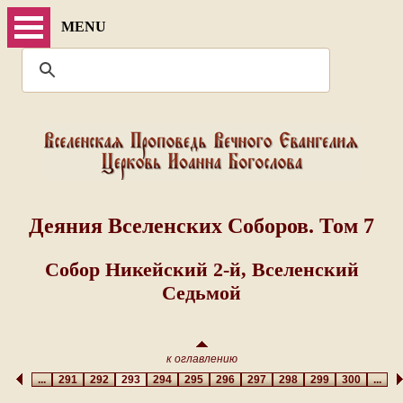
MENU
Деяния Вселенских Соборов. Том 7
Собор Никейский 2-й, Вселенский
Седьмой
к оглавлению
...
291
292
293
294
295
296
297
298
299
300
...