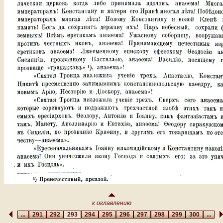
к оглавлению
...
291
292
293
294
295
296
297
298
299
300
...