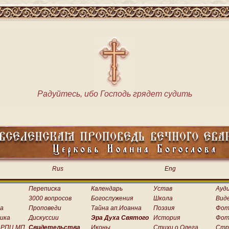
Радуйтесь, ибо Господь грядет судить
Rus
Eng
Переписка
Календарь
Устав
Ауд
3000 вопросов
Богослужения
Школа
Вид
а
Проповеди
Тайна ап.Иоанна
Поэзия
Фот
ика
Дискуссии
Эра Духа Святого
История
Фот
 РПЦ МП
Свидетельства
Иконы
Стихи о.Олега
Стр