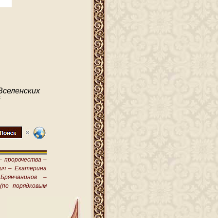
Вселенских
й
–
пророчества –
ич –
Екатерина
Брянчанинов –
(по порядковым