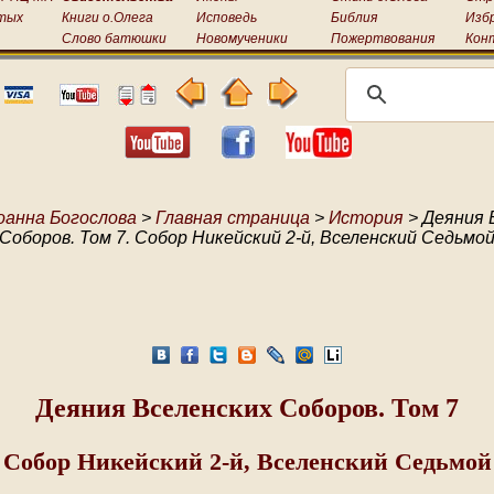
тых
Книги о.Олега
Исповедь
Библия
Изб
Слово батюшки
Новомученики
Пожертвования
Кон
оанна Богослова
>
Главная страница
>
История
> Деяния 
Соборов. Том 7. Собор Никейский 2-й, Вселенский Седьмо
Деяния Вселенских Соборов. Том 7
Собор Никейский 2-й, Вселенский Седьмой