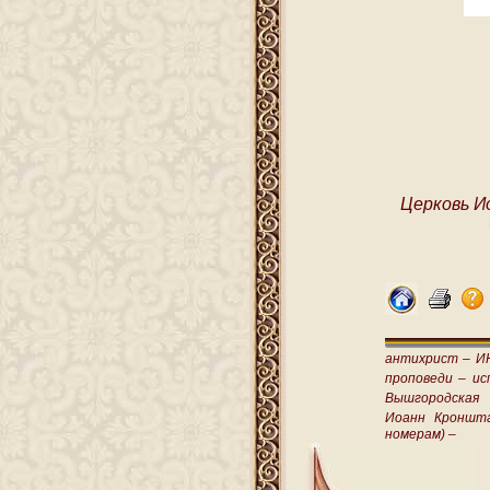
Церковь И
антихрист –
И
проповеди –
ис
Вышгородская
Иоанн Кроншт
номерам) –