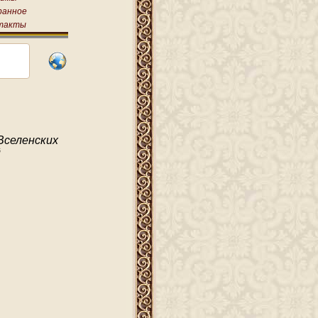
ранное
такты
Вселенских
й