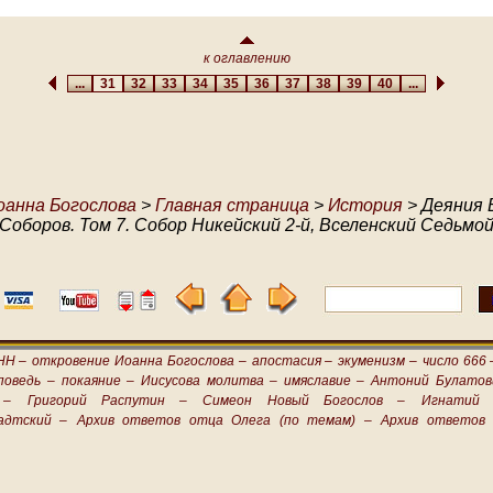
к оглавлению
...
31
32
33
34
35
36
37
38
39
40
...
оанна Богослова
>
Главная страница
>
История
> Деяния 
Соборов. Том 7. Собор Никейский 2-й, Вселенский Седьмо
НН –
откровение Иоанна Богослова –
апостасия –
экуменизм –
число 666 
поведь –
покаяние –
Иисусова молитва –
имяславие –
Антоний Булатов
 –
Григорий Распутин –
Симеон Новый Богослов –
Игнатий 
адтский –
Архив ответов отца Олега (по темам) –
Архив ответов 