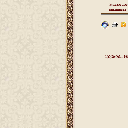
Жития свя
Молитвы
Церковь И