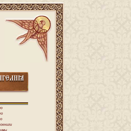
ио
ео
о
окниги
имы