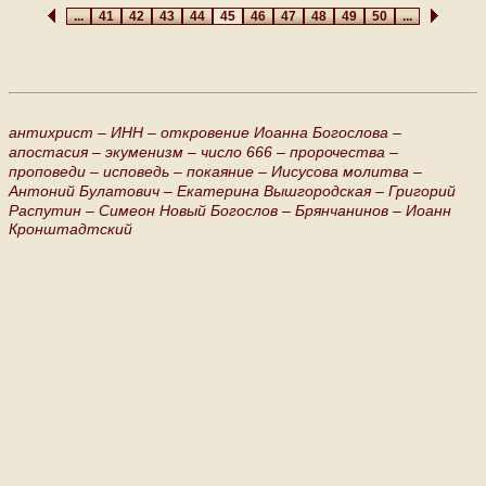
...
41
42
43
44
45
46
47
48
49
50
...
антихрист –
ИНН –
откровение Иоанна Богослова –
апостасия –
экуменизм –
число 666 –
пророчества –
проповеди –
исповедь –
покаяние –
Иисусова молитва –
Антоний Булатович –
Екатерина Вышгородская –
Григорий
Распутин –
Симеон Новый Богослов –
Брянчанинов –
Иоанн
Кронштадтский