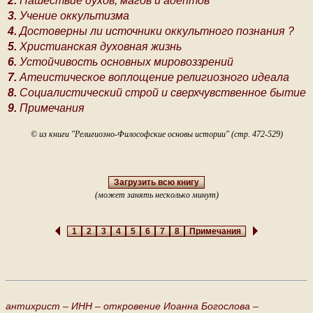
2.
Нашествие духов, магов и адептов
3.
Учение оккультизма
4.
Достоверны ли источники оккультного познания ?
5.
Христианская духовная жизнь
6.
Устойчивость основных мировоззрений
7.
Атеистическое воплощение религиозного идеала
8.
Социалистический строй и сверхчувственное бытие
9.
Примечания
© из книги "Религиозно-Философские основы истории" (стр. 472-529)
Загрузить всю книгу
(может занять несколько минут)
1
2
3
4
5
6
7
8
Примечания
антихрист –
ИНН –
откровение Иоанна Богослова –