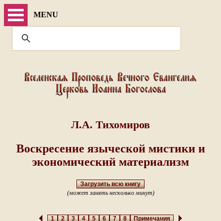
MENU
Л.А. Тихомиров
Воскресение языческой мистики и
экономический материализм
Загрузить всю книгу
(может занять несколько минут)
1
2
3
4
5
6
7
8
Примечания