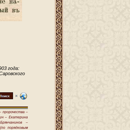
903 года:
Саровского
–
пророчества –
ич –
Екатерина
Брянчанинов –
(по порядковым