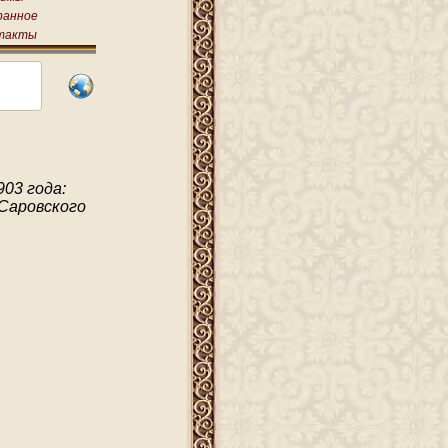
ранное
такты
903 года:
Саровского