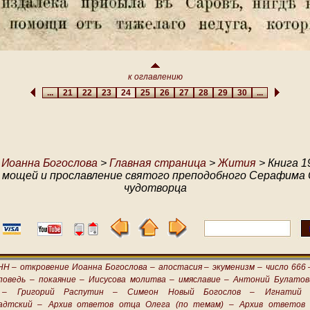
к оглавлению
...
21
22
23
24
25
26
27
28
29
30
...
 Иоанна Богослова
>
Главная страница
>
Жития
> Книга 1
мощей и прославление святого преподобного Серафима 
чудотворца
НН –
откровение Иоанна Богослова –
апостасия –
экуменизм –
число 666 
поведь –
покаяние –
Иисусова молитва –
имяславие –
Антоний Булатов
 –
Григорий Распутин –
Симеон Новый Богослов –
Игнатий 
адтский –
Архив ответов отца Олега (по темам) –
Архив ответов 