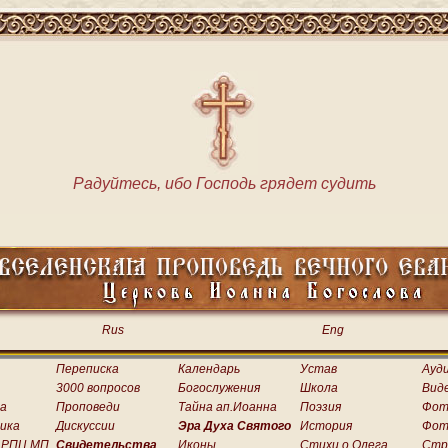
Радуйтесь, ибо Господь грядет судить
Rus
Eng
Переписка
Календарь
Устав
Ауд
3000 вопросов
Богослужения
Школа
Вид
а
Проповеди
Тайна ап.Иоанна
Поэзия
Фот
ика
Дискуссии
Эра Духа Святого
История
Фот
 РПЦ МП
Свидетельства
Иконы
Стихи о.Олега
Стр