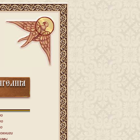
ио
ео
о
окниги
имы