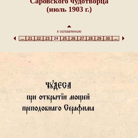
Саровского чудотворца
(июль 1903 г.)
к оглавлению
...
21
22
23
24
25
26
27
28
29
30
...