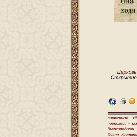
Церковь
Открытие 
антихрист –
И
проповеди –
ис
Вышгородская
Иоанн Кроншт