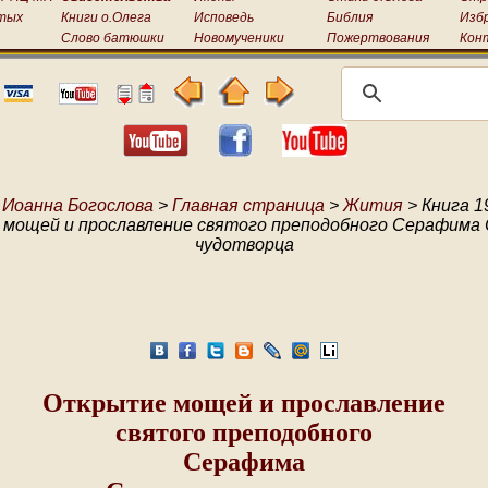
тых
Книги о.Олега
Исповедь
Библия
Изб
Слово батюшки
Новомученики
Пожертвования
Кон
 Иоанна Богослова
>
Главная страница
>
Жития
> Книга 1
мощей и прославление святого преподобного Серафима 
чудотворца
Открытие мощей и прославление
святого преподобного
Серафима