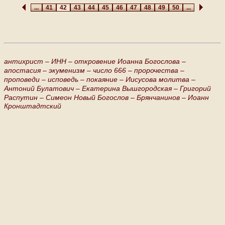
...
41
42
43
44
45
46
47
48
49
50
...
антихрист –
ИНН –
откровение Иоанна Богослова –
апостасия –
экуменизм –
число 666 –
пророчества –
проповеди –
исповедь –
покаяние –
Иисусова молитва –
Антоний Булатович –
Екатерина Вышгородская –
Григорий
Распутин –
Симеон Новый Богослов –
Брянчанинов –
Иоанн
Кронштадтский