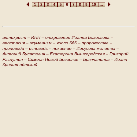
1
2
3
4
5
6
7
8
9
10
...
антихрист –
ИНН –
откровение Иоанна Богослова –
апостасия –
экуменизм –
число 666 –
пророчества –
проповеди –
исповедь –
покаяние –
Иисусова молитва –
Антоний Булатович –
Екатерина Вышгородская –
Григорий
Распутин –
Симеон Новый Богослов –
Брянчанинов –
Иоанн
Кронштадтский