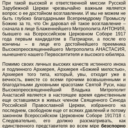
При такой высокой и ответственной миссии Русской
Зарубежной Церкви чрезвычайно важным является
вопрос о ее достойном возглавлении. И мы не можем не
быть глубоко благодарными Всепремудрому Промыслу
Божию за то, что Он даровал ей такое возглавление –
сначала в лице Блаженнейшего Митрополита АНТОНИЯ,
бывшего на Всероссийском Церковном Соборе 1917
года первым кандидатом в Патриархи, а после его
кончины – в лице его достойнейшего преемника
Высокопреосвященнейшего Митрополита АНАСТАСИЯ,
нынешнего нашего Первосвятителя и высокого юбиляра.
Помимо своих личных высоких качеств истинного инока
и подлинного Архиерея, Архиерея «Божией милостью»,
Архиерея того типа, который, увы, отходит уже в
вечность, вместе со всеми прочими возвышенными и
благодатными духовными красотами Святой Руси, наш
Высокопреосвященнейший Владыка Митрополит
Анастасий является в настоящее время единственным
еще оставшимся в живых членом Священного Синода
Российской Православной Церкви, избранного на
последнем, свободном еще от всяких давлений и потому
законном Всероссийском Церковном Соборе 1917/18 г.
Следовательно, его должно разсматривать, как
единственного представителя во всем мiре
безспорно