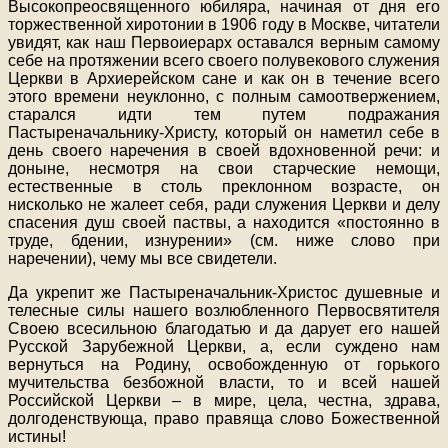
Высокопреосвященного юбиляра, начиная от дня его
торжественной хиротонии в 1906 году в Москве, читатели
увидят, как наш Первоиерарх оставался верным самому
себе на протяжении всего своего полувекового служения
Церкви в Архиерейском сане и как он в течение всего
этого времени неуклонно, с полным самоотвержением,
старался идти тем путем подражания
Пастыреначальнику-Христу, который он наметил себе в
день своего наречения в своей вдохновенной речи: и
доныне, несмотря на свои старческие немощи,
естественные в столь преклонном возрасте, он
нисколько не жалеет себя, ради служения Церкви и делу
спасения душ своей паствы, а находится «постоянно в
труде, бдении, изнурении» (см. ниже слово при
наречении), чему мы все свидетели.
Да укрепит же Пастыреначальник-Христос душевные и
телесные силы нашего возлюбленного Первосвятителя
Своею всесильною благодатью и да дарует его нашей
Русской Зарубежной Церкви, а, если суждено нам
вернуться на Родину, освобожденную от горького
мучительства безбожной власти, то и всей нашей
Российской Церкви – в мире, цела, честна, здрава,
долгоденствующа, право правяща слово Божественной
истины!