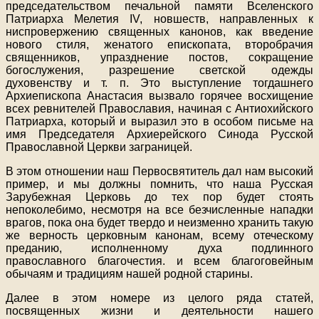
председательством печальной памяти Вселенского
Патриарха Мелетия IV, новшеств, направленных к
ниспровержению священных канонов, как введение
нового стиля, женатого епископата, второбрачия
священников, упразднение постов, сокращение
богослужения, разрешение светской одежды
духовенству и т. п. Это выступление тогдашнего
Архиепископа Анастасия вызвало горячее восхищение
всех ревнителей Православия, начиная с Антиохийского
Патриарха, который и выразил это в особом письме на
имя Председателя Архиерейского Синода Русской
Православной Церкви заграницей.
В этом отношении наш Первосвятитель дал нам высокий
пример, и мы должны помнить, что наша Русская
Зарубежная Церковь до тех пор будет стоять
непоколебимо, несмотря на все безчисленные нападки
врагов, пока она будет твердо и неизменно хранить такую
же верность церковным канонам, всему отеческому
преданию, исполненному духа подлинного
православного благочестия. и всем благоговейным
обычаям и традициям нашей родной старины.
Далее в этом номере из целого ряда статей,
посвященных жизни и деятельности нашего