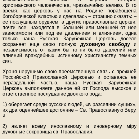
христианского человечества, чрезвычайно велико. В то
время, как церковь у нас на Родине порабощена
богоборческой властью и сделалась – страшно сказать: –
ее послушным орудием, а другие православные церкви,
почти все, находятся в большей или меньшей от нее
зависимости или под ее давлением и влиянием, одна
только наша Русская Зарубежная Церковь доселе
сохраняет еще свою полную
духовную свободу
и
независимость от каких бы то ни было давлений или
влияний враждебных истинному христианству темных
сил.
Храня нерушимо свою преемственную связь с прежней
Российской Православной Церковью и оставаясь ее
нераздельной частью, наша Русская Зарубежная
Церковь выполняете данное ей от Господа высокое и
ответственное послушание двоякого рода:
1) оберегает среди русских людей, «в разсеянии сущих»,
их драгоценнейшее достояние – Св. Православную Веру,
и
2) являет всему инославному и иноверному мiру
духовные сокровища св. Православия.