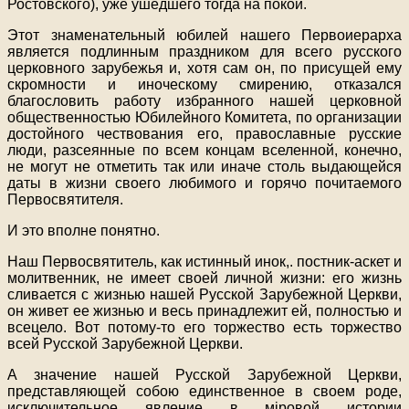
Ростовского), уже ушедшего тогда на покой.
Этот знаменательный юбилей нашего Первоиерарха
является подлинным праздником для всего русского
церковного зарубежья и, хотя сам он, по присущей ему
скромности и иноческому смирению, отказался
благословить работу избранного нашей церковной
общественностью Юбилейного Комитета, по организации
достойного чествования его, православные русские
люди, разсеянные по всем концам вселенной, конечно,
не могут не отметить так или иначе столь выдающейся
даты в жизни своего любимого и горячо почитаемого
Первосвятителя.
И это вполне понятно.
Наш Первосвятитель, как истинный инок,. постник-аскет и
молитвенник, не имеет своей личной жизни: его жизнь
сливается с жизнью нашей Русской Зарубежной Церкви,
он живет ее жизнью и весь принадлежит ей, полностью и
всецело. Вот потому-то его торжество есть торжество
всей Русской Зарубежной Церкви.
А значение нашей Русской Зарубежной Церкви,
представляющей собою единственное в своем роде,
исключительное явление в мiровой истории