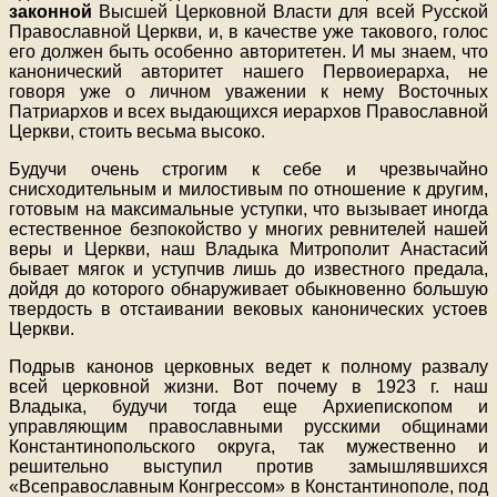
законной
Высшей Церковной Власти для всей Русской
Православной Церкви, и, в качестве уже такового, голос
его должен быть особенно авторитетен. И мы знаем, что
канонический авторитет нашего Первоиерарха, не
говоря уже о личном уважении к нему Восточных
Патриархов и всех выдающихся иерархов Православной
Церкви, стоить весьма высоко.
Будучи очень строгим к себе и чрезвычайно
снисходительным и милостивым по отношение к другим,
готовым на максимальные уступки, что вызывает иногда
естественное безпокойство у многих ревнителей нашей
веры и Церкви, наш Владыка Митрополит Анастасий
бывает мягок и уступчив лишь до известного предала,
дойдя до которого обнаруживает обыкновенно большую
твердость в отстаивании вековых канонических устоев
Церкви.
Подрыв канонов церковных ведет к полному развалу
всей церковной жизни. Вот почему в 1923 г. наш
Владыка, будучи тогда еще Архиепископом и
управляющим православными русскими общинами
Константинопольского округа, так мужественно и
решительно выступил против замышлявшихся
«Всеправославным Конгрессом» в Константинополе, под