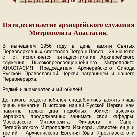
...
31
32
33
34
35
36
37
38
39
40
...
Пятидесятилетие архиерейского служения
Митрополита Анастасия.
В нынешнем 1956 году в день памяти Святых
Первоверховных Апостолов Петра и Павла – 29 июня по
ст. ст. исполняется пятидесятилетие Архиерейского
служения Высокопреосвященнейшего Митрополита
АНАСТАСИЯ, Председателя Архиерейского Синода
Русской Православной Церкви заграницей и нашего
Первоиерарха.
Редкий и знаменательный юбилей!
До такого редкого юбилея сподоблялись дожить лишь
очень немногие. В истории нашей Русской Церкви нам
памятны только
два
подобных юбилея высоких
иерархов, продолжавших занимать свои кафедры:
Московского Митрополита Филарета и Санкт-
Петербургского Митрополита Исидора. Известен еще и
третий – Архиепископа Евгения (быв. Ярославского и