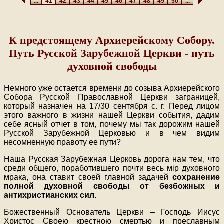
...
41
42
43
44
45
46
47
48
49
50
...
К предстоящему Архиерейскому Собору.
Путь Русской Зарубежной Церкви - путь
духовной свободы
Немного уже остается времени до созыва Архиерейского
Собора Русской Православной Церкви заграницей,
который назначен на 17/30 сентября с. г. Перед лицом
этого важного в жизни нашей Церкви события, дадим
себе ясный отчет в том, почему мы так дорожим нашей
Русской Зарубежной Церковью и в чем видим
несомненную правоту ее пути?
Наша Русская Зарубежная Церковь дорога нам тем, что
среди общего, поработившего почти весь мiр духовного
мрака, она ставит своей главной задачей
сохранение
полной духовной свободы от безбожных и
антихристианских сил.
Божественный Основатель Церкви – Господь Иисус
Христос Своею крестною смертью и преславным