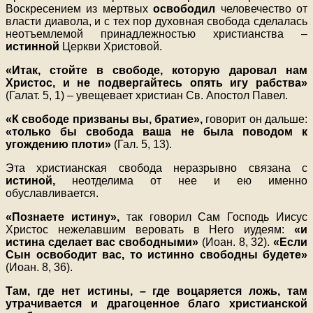
Воскресением из мертвых
освободил
человечество от
власти диавола, и с тех пор духовная свобода сделалась
неотъемлемой принадлежностью христианства –
истинной
Церкви Христовой.
«Итак, стойте в свободе, которую даровал нам
Христос, и не подвергайтесь опять игу рабства»
(Галат. 5, 1) – увещевает христиан Св. Апостол Павел.
«К свободе призваны вы, братие»,
говорит он дальше:
«только бы свобода ваша не была поводом к
угождению плоти»
(Гал. 5, 13).
Эта христианская свобода неразрывно связана с
истиной,
неотделима от нее и ею именно
обуславливается.
«Познаете истину»,
так говорил Сам Господь Иисус
Христос нежелавшим веровать в Него иудеям:
«и
истина сделает вас свободными»
(Иоан. 8, 32).
«Если
Сын освободит вас, то истинно свободны будете»
(Иоан. 8, 36).
Там, где нет истины, – где воцаряется ложь, там
утрачивается и драгоценное благо христианской