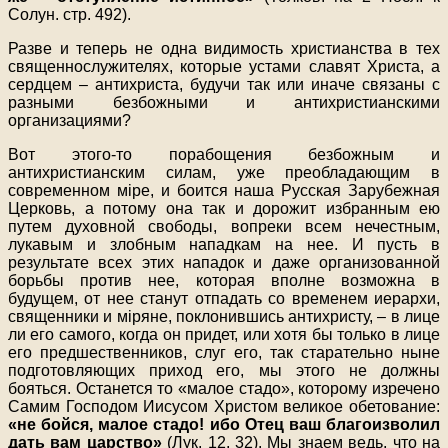
Солун. стр. 492).
Разве и теперь не одна видимость христианства в тех
священнослужителях, которые устами славят Христа, а
сердцем – антихриста, будучи так или иначе связаны с
разными безбожными и антихристианскими
организациями?
Вот этого-то порабощения безбожным и
антихристианским силам, уже преобладающим в
современном мiре, и боится наша Русская Зарубежная
Церковь, а потому она так и дорожит избранным ею
путем духовной свободы, вопреки всем нечестным,
лукавым и злобным нападкам на нее. И пусть в
результате всех этих нападок и даже организованной
борьбы против нее, которая вполне возможна в
будущем, от нее станут отпадать со временем иерархи,
священники и мiряне, поклонившись антихристу, – в лице
ли его самого, когда он придет, или хотя бы только в лице
его предшественников, слуг его, так старательно ныне
подготовляющих приход его, мы этого не должны
бояться. Останется то «малое стадо», которому изречено
Самим Господом Иисусом Христом великое обетование:
«не бойся, малое стадо! ибо Отец ваш благоизволил
дать вам царство»
(Лук. 12, 32). Мы знаем ведь, что на