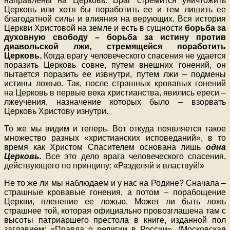
направлены на Церковь. Враг стремится уничтожить
Церковь или хотя бы поработить ее и тем лишить ее
благодатной силы и влияния на верующих. Вся история
Церкви Христовой на земле и есть в сущности
борьба за
духовную свободу – борьба за истину против
диавольской лжи, стремящейся поработить
Церковь.
Когда врагу человеческого спасения не удается
поразить Церковь совне, путем внешних гонений, он
пытается поразить ее извнутри, путем лжи – подмены
истины ложью. Так, после страшных кровавых гонений
на Церковь в первые века христианства, явились ереси –
лжеучения, назначение которых было – взорвать
Церковь Христову изнутри.
То же мы видим и теперь. Вот откуда появляется такое
множество разных «христианских исповеданий», в то
время как Христом Спасителем основана лишь
одна
Церковь.
Все это дело врага человеческого спасения,
действующего по принципу: «Разделяй и властвуй!»
Не то же ли мы наблюдаем и у нас на Родине? Сначала –
страшные кровавые гонения, а потом – порабощение
Церкви, пленение ее ложью. Может ли быть ложь
страшнее той, которая официально провозглашена там с
высоты патриаршего престола в книге, изданной пол
заглавием: «Правда о религии в России». (Московская