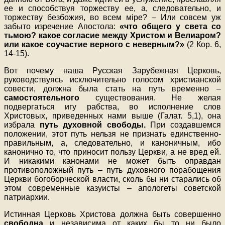
ее и способствуя торжеству ее, а, следовательно, и
торжеству безбожия, во всем мiре? – Или совсем уж
забыто изречение Апостола:
«что общего у света со
тьмою? какое согласие между Христом и Велиаром?
или какое соучастие верного с неверным?»
(2 Кор. 6,
14-15).
Вот почему наша Русская Зарубежная Церковь,
руководствуясь исключительно голосом христианской
совести, должна была стать на путь временно –
самостоятельного
существования. Не желая
подвергаться игу рабства, во исполнение слов
Христовых, приведенных нами выше (Галат. 5,1), она
избрала
путь духовной свободы.
При создавшемся
положении, этот путь нельзя не признать единственно-
правильным, а, следовательно, и каноничным, ибо
канонично то, что приносит пользу Церкви, а не вред ей.
И никакими канонами не может быть оправдан
противоположный путь – путь духовного порабощения
Церкви богоборческой власти, сколь бы ни старались об
этом современные казуисты – апологеты советской
патриархии.
Истинная Церковь Христова должна быть совершенно
свободна
и независима от каких бы то ни было