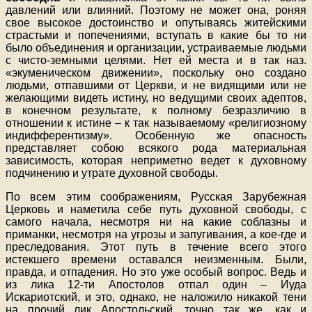
давлений или влияний. Поэтому не может она, роняя
свое высокое достоинство и опутываясь житейскими
страстьми и попечениями, вступать в какие бы то ни
было объединения и организации, устраиваемые людьми
с чисто-земными целями. Нет ей места и в так наз.
«экуменическом движении», поскольку оно создано
людьми, отпавшими от Церкви, и не видящими или не
желающими видеть истину, но ведущими своих адептов,
в конечном результате, к полному безразличию в
отношении к истине – к так называемому «религиозному
индифферентизму». Особенную же опасность
представляет собою всякого рода материальная
зависимость, которая неприметно ведет к духовному
подчинению и утрате духовной свободы.
По всем этим соображениям, Русская Зарубежная
Церковь и наметила себе путь духовной свободы, с
самого начала, несмотря ни на какие соблазны и
приманки, несмотря на угрозы и запугивания, а кое-где и
преследования. Этот путь в течение всего этого
истекшего времени оставался неизменным. Были,
правда, и отпадения. Но это уже особый вопрос. Ведь и
из лика 12-ти Апостолов отпал один – Иуда
Искариотский, и это, однако, не наложило никакой тени
на прочий лик Апостольский, точно так же, как и