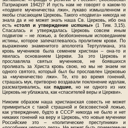
Патриархия 1942)? И пусть нам не говорят о каком-то
«подвиге мученичества лжи», лукаво измышленном и
якобы спасающем Церковь. Такого «подвига» никогда не
знала да и не может знать наша Св. Церковь, ибо она
есть
«столп и утверждение
истины
»
(1 Тим. 3,15).
Спасалась и утверждалась Церковь совсем иным
подвигом – не ложью, а безбоязненным исповеданием
истины, которое запечатлевалось пролитием крови. По
выражению знаменитого апологета Тертуллиана, эта
кровь мучеников была семенем христиан – она-то и
явилась основанием Церкви. За это Церковь и
прославляла святых мучеников, не боявшихся
проливать за Христа кровь свою, но мы не знаем ни
одного святого, который был бы прославлен Церковью
за «мученичество лжи». Те, кто во время гонений,
страшась мук, притворно воздавали поклонение идолам,
разсматривались, как
падшие,
но ни одного из них
Церковь не ублажала, как «спасителей веры и Церкви».
Никоим образом наша христианская совесть не может
примириться с такой страшной и безсовестной ложью,
как утверждение, будто в СССР никогда не было и нет
никаких гонений на веру и Церковь, что новые мученики
Российские это – «политические преступники» и
«пособники черного дела». Не может быть приемлемым