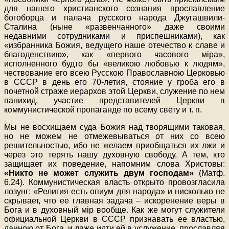
для нашего христианского сознания прославление
богоборца и палача русского народа Джугашвили-
Сталина (ныне «развенчанного» даже своими
недавними сотрудниками и приспешниками), как
«избранника Божия, ведущего наше отечество к славе и
благоденствию», как «первого часового мiра»,
исполненного будто бы «великою любовью к людям»,
чествование его всею Русскою Православною Церковью
в СССР в день его 70-летия, стояние у гроба его в
почетной страже иерархов этой Церкви, служение по нем
панихид, участие представителей Церкви в
коммунистической пропаганде по всему свету и т. п.
Мы не восхищаем суда Божия над творящими таковая,
но не можем не отмежевываться от них со всею
решительностью, ибо не желаем приобщаться их лжи и
через это терять нашу духовную свободу, А тем, кто
защищает их поведение, напомним слова Христовы:
«Никто не может служить двум господам»
(Матф.
6,24). Коммунистическая власть открыто провозгласила
лозунг: «Религия есть опиум для народа» и нисколько не
скрывает, что ее главная задача – искоренение веры в
Бога и в духовный мiр вообще. Как же могут служители
официальной Церкви в СССР признавать ее властью,
данною от Бога, и даже идти ей в услужение, прославляя