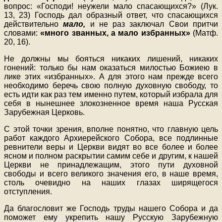
вопрос: «Господи! неужели мало спасающихся?» (Лук.
13, 23) Господь дал образный ответ, что спасающихся
действительно
мало,
и не раз заключал Свои притчи
словами:
«много званных, а мало избранных»
(Матф.
20, 16).
Не должны мы бояться никаких лишений, никаких
гонений: только бы нам оказаться милостью Божиею в
лике этих «избранных». А для этого нам прежде всего
необходимо беречь свою полную духовную свободу, то
есть идти как раз тем именно путем, который избрала для
себя в нынешнее злокозненное время наша Русская
Зарубежная Церковь.
С этой точки зрения, вполне понятно, что главную цель
работ каждого Архиерейского Собора, все подлинные
ревнители веры и Церкви видят во все более и более
ясном и полном раскрытии самим себе и другим, к нашей
Церкви не принадлежащим, этого пути духовной
свободы и всего великого значения его, в наше время,
столь очевидно на наших глазах ширящегося
отступления.
Да благословит же Господь труды нашего Собора и да
поможет ему укрепить нашу Русскую Зарубежную