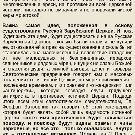
многочисленные ереси, на протяжении всей церковной
истории, нисколько не омрачили и не опорочили чистой
веры Христовой.
Важна самая идея, положенная в основу
существования Русской Зарубежной Церкви.
И пока
будет жить эта идея, будет существовать и наша Русская
Зарубежная Церковь, сколько бы ни гнали и не хулили
ее, отказывая ей в прав на существование и сколь бы ни
становилась она малочисленной, вследствие отпадения
от нее малодушных и безпринципных иерархов,
священников и рядовых мiрян, ищущих не славы Божией
и спасения души, а личной выгоды, денег и карьеры.
Святоотеческие предречения говорят нам о массовых
отпадениях от истинной Церкви, по мере приближения к
последним временам, и о появлении «лже-церкви», или
«антицеркви», которую создадут слуги грядущего
антихриста, в противовес истинной Церкви. Подводя
итоги всем этим святоотеческим свидетельствам, Еп.
Феофан Затворник так говорит об этой лже-церкви,
которая будет являть собой лишь видимость истинной
Церкви:
«хотя имя христианское будет слышаться
повсюду, и повсюду будут видны храмы и чины
церковные, но все это – только
видимость
, внутри
же – отступление истинное»
(Толков. на 2 Посл. к