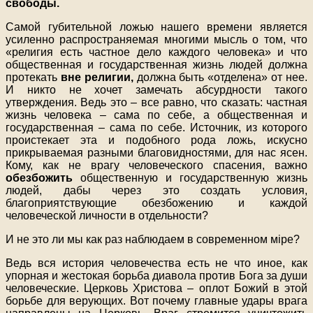
свободы.
Самой губительной ложью нашего времени является
усиленно распространяемая многими мысль о том, что
«религия есть частное дело каждого человека» и что
общественная и государственная жизнь людей должна
протекать
вне религии,
должна быть «отделена» от нее.
И никто не хочет замечать абсурдности такого
утверждения. Ведь это – все равно, что сказать: частная
жизнь человека – сама по себе, а общественная и
государственная – сама по себе. Источник, из которого
проистекает эта и подобного рода ложь, искусно
прикрываемая разными благовидностями, для нас ясен.
Кому, как не врагу человеческого спасения, важно
обезбожить
общественную и государственную жизнь
людей, дабы через это создать условия,
благоприятствующие обезбожению и каждой
человеческой личности в отдельности?
И не это ли мы как раз наблюдаем в современном мiре?
Ведь вся история человечества есть не что иное, как
упорная и жестокая борьба диавола против Бога за души
человеческие. Церковь Христова – оплот Божий в этой
борьбе для верующих. Вот почему главные удары врага