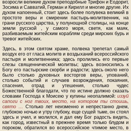
возросли великие духом преподобные Трифон и Еодорит,
Зосима и Савватий, Герман и Кирилл и многие другие. Их
духом напоенный, стоит здесь более полувека великий в
простоте веры и смирении пастырь-молитвенник, на
грани русского царства, у полунощной столицы, на конце
земли русской , у самого моря, светя, как маяк,
разбиваемым житейским кораблям среди мирских бурь и
тревог житейских.
Здесь, в этом святом храме, полвека трепетал самый
воздух его от гласа молитв и воздыханий всероссийского
пастыря и молитвенника; здесь пролились его первые
слезы священнической молитвы; здесь возносились к
Богу его пастырские скорби и радости; здесь около него
было столько духовных восторгов веры, упований,
столько событий и случаев возрождения, покаяния,
спасения, отрад и утешения, столько чудес
Божественной благодати, что по истине должно сказать
словами Господа к Моисею у купины неопалимой:
иззуй
сапоги с ног твоих, место, на котором ты стоишь,
свято …
Столько лет неизменно и непрестанно днем,
глубокою ночью и утру глубоку, еще сущей тьме, он стоял
здесь и учил, и молился, и дал ему Бог радость видеть,
как город, известный в прежнее время только блудом и
пороком, обратился во всероссийское чтимое место, в