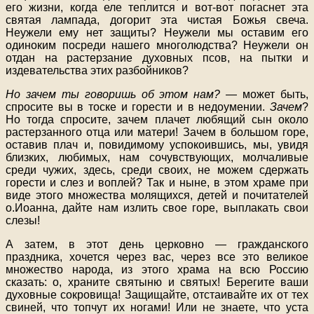
его жизни, когда еле теплится и вот-вот погаснет эта
святая лампада, догорит эта чистая Божья свеча.
Неужели ему нет защиты? Неужели мы оставим его
одиноким посреди нашего многолюдства? Неужели он
отдан на растерзание духовных псов, на пытки и
издевательства этих разбойников?
Но зачем ты говоришь об этом нам?
— может быть,
спросите вы в тоске и горести и в недоумении.
Зачем
?
Но тогда спросите, зачем плачет любящий сын около
растерзанного отца или матери! Зачем в большом горе,
оставив плач и, повидимому успокоившись, мы, увидя
близких, любимых, нам сочувствующих, молчаливые
среди чужих, здесь, среди своих, не можем сдержать
горести и слез и воплей? Так и ныне, в этом храме при
виде этого множества молящихся, детей и почитателей
о.Иоанна, дайте нам излить свое горе, выплакать свои
слезы!
А затем, в этот день церковно — гражданского
праздника, хочется через вас, через все это великое
множество народа, из этого храма на всю Россию
сказать: о, храните святыню и святых! Берегите ваши
духовные сокровища! Защищайте, отстаивайте их от тех
свиней, что топчут их ногами! Или не знаете, что уста