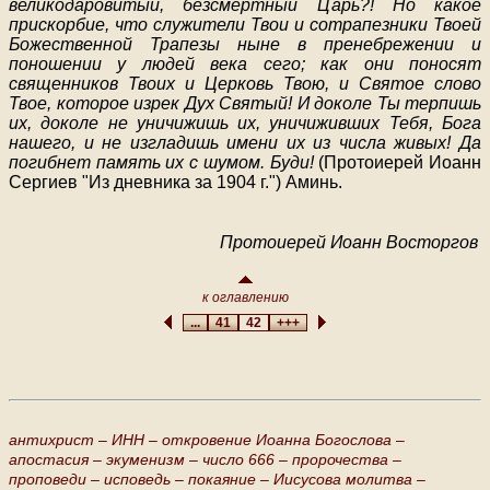
великодаровитый, безсмертный Царь?! Но какое
прискорбие, что служители Твои и сотрапезники Твоей
Божественной Трапезы ныне в пренебрежении и
поношении у людей века сего; как они поносят
священников Твоих и Церковь Твою, и Святое слово
Твое, которое изрек Дух Святый! И доколе Ты терпишь
их, доколе не уничижишь их, уничиживших Тебя, Бога
нашего, и не изгладишь имени их из числа живых! Да
погибнет память их с шумом. Буди!
(Протоиерей Иоанн
Сергиев "Из дневника за 1904 г.") Аминь.
Протоиерей Иоанн Восторгов
к оглавлению
...
41
42
+++
антихрист –
ИНН –
откровение Иоанна Богослова –
апостасия –
экуменизм –
число 666 –
пророчества –
проповеди –
исповедь –
покаяние –
Иисусова молитва –