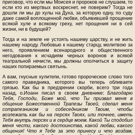
приговор, что если мы Моисея и пророков не слушаем, то
если кто из мертвых воскреснет, не поверим? Тогда не
дошли ли мы до хулы на Духа, за которую одну, по суду
даже самой воплощенной любви, объявившей прощение
всякой хуле и всякому греху, нет прощения ни в сей
жизни, ни в будущей?
Тогда и на земле не устоять нашему царству, и не жить
нашему народу. Любовью к нашему старцу, молитвою за
него, проявлением всенародного и общественного
негодования к исчадиям черных воронов и всякой
театральной нечисти, мы должны ополчиться в защиту
наших попираемых святынь.
А вам, гнусные хулители, готово пророческое слово того
самого праведника, которого вы теперь обливаете
грязью. Как бы в предзрении скорби, всего три года
назад, о.Иоанн писал в своем дневнике:
Благодарю
Тебя, Господи, Боже мой, что Ты призвал меня в
общение Божественной Трапезы Твоей, сделал меня
сотрапезником и собеседником Твоим, чтобы
возлежать как бы на персях Твоях, или точнее, иметь
Тебя внутрь персях и в сердце моем. Какой Ты сподобил
меня чести, какого достоинства, какой любви, какого
общения! Что я Тебе за это принесу и что воздам,