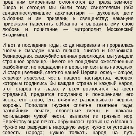
пред ним смиренным склоняются до праха земного.
Вчера и сегодня мы были тому свидетелями (оба
священнослужившие архипастыри — духовные дети
о.Иоанна и им призваны к священству; накануне
приезжали навестить о.Иоанна и выразить ему свою
любовь и почитание — митрополит Московский
Владимир).
И вот в последние годы, когда назревала и прорвалась
гноем и смрадом наша пьяная, гнилая и безбожная,
безнародная, самоубийственная революция, мы увидели
страшное зрелище. Ничего не пощадили ожесточенные
разбойники, не пощадили ни веры, ни святынь народных.
И старец великий, светило нашей Церкви,
отец – отцов,
славная красота
, честь нашего пастырства, человек,
которым гордились бы каждая страна и каждый народ,
этот старец на глазах у всех возносится на крест
страданий, предается поруганию и поношениям; его
честь, его слово, его влияние расклевывают черные
вороны. Поползла гнусная сплетня; газетные гады,
разбойники печати, словесные гиены и шакалы,
могильщики чужой чести, вылезли из грязных нор.
Еврействующая печать обрушилась грязью на о.Иоанна.
Нужно им разрушить народную веру; нужно опустошить
совесть народа; нужно толкать народ на путь