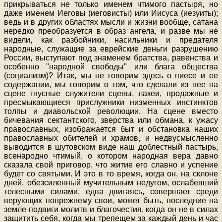
прикрываться не только именем чтимого пастыря, но
даже именем Иеговы (иеговисты) или Иисуса (иезуиты);
ведь и в других областях мысли и жизни вообще, сатана
нередко преобразуется в образ ангела, и разве мы не
видели, как разбойники, насильники и предателя
народные, служащие за еврейские деньги разрушению
России, выступают под знаменем братства, равенства и
особенно "народной свободы" или блага общества
(социализм)? Итак, мы не говорим здесь о пиесе и ее
содержании, мы говорим о том, что сделали из нее на
сцене гнусные служители сцены, лакеи, продажные и
пресмыкающиеся прислужники низменных инстинктов
толпы и диавольской революции. На сцене вместо
бичевания сектантского, зверства или обмана, к ужасу
православных, изображается быт и обстановка наших
православных обителей и храмов, и недвусмысленно
выводится в шутовском виде наш доблестный пастырь,
всенародно чтимый, о котором народная вера давно
сказала свой приговор, что житие его славно и успение
будет со святыми. И это в то время, когда он, на склоне
дней, обезсиленный мучительным недугом, ослабевший
телесными силами, едва двигаясь, совершает среди
верующих попрежнему свои, может быть, последние на
земле подвиги молитв и благочестия, когда он не в силах
защитить себя, когда мы трепещем за каждый день и час