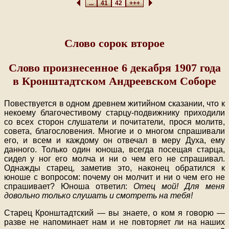
...
41
42
+++
Слово сорок второе
Слово произнесенное 6 декабря 1907 года
в Кронштадтском Андреевском Соборе
Повествуется в одном древнем житийном сказании, что к
некоему благочестивому старцу-подвижнику приходили
со всех сторон слушатели и почитатели, прося молитв,
совета, благословения. Многие и о многом спрашивали
его, и всем и каждому он отвечал в меру Духа, ему
данного. Только один юноша, всегда посещая старца,
сидел у ног его молча и ни о чем его не спрашивал.
Однажды старец, заметив это, наконец обратился к
юноше с вопросом: почему он молчит и ни о чем его не
спрашивает? Юноша ответил:
Отец мой! Для меня
довольно только слушать и смотреть на тебя!
Старец Кронштадтский — вы знаете, о ком я говорю —
разве не напоминает нам и не повторяет ли на наших