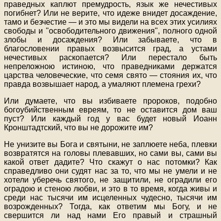
праведных каплют премудрость, язык же нечестивых
погибнет? Или не верите, что идеже внидет досаждение,
тамо и безчестие — и это мы видели на всех этих усилиях
свободы и "освободительного движения", полного одной
злобы и досаждения? Или забываете, что в
благословении правых возвысится град, а устами
нечестивых раскопается? Или перестало быть
непреложною истиною, что праведниками держатся
царства человеческие, что семя свято — стояния их, что
правда возвышает народ, а умаляют племена грехи?
Или думаете, что вы избиваете пророков, подобно
богоубийственным евреям, то не оставится дом ваш
пуст? Или каждый год у вас будет новый Иоанн
Кронштадтский, что вы не дорожите им?
Не унизите вы Бога и святыни, не заплюете неба, плевки
возвратятся на головы плевавших, но сами вы, сами вы
какой ответ дадите? Что скажут о нас потомки? Как
справедливо они судят нас за то, что мы не умели и не
хотели уберечь святого, не защитили, не оградили его
оградою и стеною любви, и это в то время, когда живы и
среди нас тысячи им исцеленных чудесно, тысячи им
возрожденных? Тогда, как ответим мы Богу, и не
свершится ли над нами Его правый и страшный