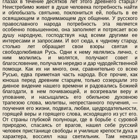
глазах в течение десятков лет этого древнего старца?
Неистребимо живет в душе человека потребность найти
и облобызать святыню, поклониться ей, побыть в ее
освящающем и поднимающем дух общении. У русского
православного народа потребность эта является
особенно повышенною, она заполняет и потрясает всю
душу народную, господствуя над всеми другими ее
интересами и запросами. И вот сюда, к чудному старцу,
столько лет обращает свои взоры святая и
свободолюбивая Русь. Одни к нему являлись лично, с
ним молились и молятся, получают совет и
благословение, получали нередко и дар чудодейственной
помощи. Как их ни много, они, сравнительно со всею
Русью, едва приметная часть народа. Все прочие, как
юноша перед древним старцем, только созерцали это
дивное видение нашего времени и радовались Божией
благодати, в нем почивающей, и возгревали веру и
упование, и насыщались его обильною духовною
трапезою слова, молитвы, непрестанного поучения, —
поучения его жизни, подвига, любви, щедродательности,
горящей веры и горящего слова, исходящего из уст его.
От страны глубокой полунощи, где в борьбе с суровой
природою, спасаясь от врагов, нашел себе русский
человек пристанище свободы и училише крепости духа и
характера, воссиял наш светильник. Там некогда