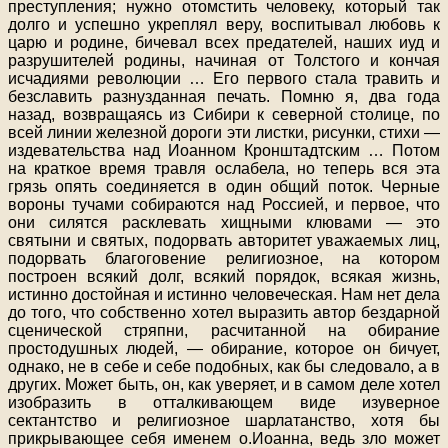
преступления; нужно отомстить человеку, который так
долго и успешно укреплял веру, воспитывал любовь к
царю и родине, бичевал всех предателей, наших иуд и
разрушителей родины, начиная от Толстого и кончая
исчадиями революции … Его первого стала травить и
безславить разнузданная печать. Помню я, два года
назад, возвращаясь из Сибири к северной столице, по
всей линии железной дороги эти листки, рисунки, стихи —
издевательства над Иоанном Кронштадтским … Потом
на краткое время травля ослабела, но теперь вся эта
грязь опять соединяется в один общий поток. Черные
вороны тучами собираются над Россией, и первое, что
они силятся расклевать хищными клювами — это
святыни и святых, подорвать авторитет уважаемых лиц,
подорвать благоговение религиозное, на котором
построен всякий долг, всякий порядок, всякая жизнь,
истинно достойная и истинно человеческая. Нам нет дела
до того, что собственно хотел выразить автор бездарной
сценической стряпни, расчитанной на обирание
простодушных людей, — обирание, которое он бичует,
однако, не в себе и себе подобных, как бы следовало, а в
других. Может быть, он, как уверяет, и в самом деле хотел
изобразить в отталкивающем виде изуверное
сектантство и религиозное шарлатанство, хотя бы
прикрывающее себя именем о.Иоанна, ведь зло может