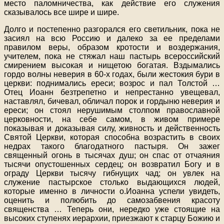
место паломничества, как действие его служения
сказывалось все шире и шире.
Долго и постепенно разгорался его светильник, пока не
засиял на всю Россию и далеко за ее пределами
правилом веры, образом кротости и воздержания,
учителем, пока не стяжал наш пастырь всероссийский
смирением высокая и нищетою богатая. Вздымались
гордо волны неверия в 60-х годах, были жестокия бури в
церкви: поднимались ереси; возрос и пал Толстой …
Отец Иоанн безтрепетно и непрестанно увещевал,
наставлял, бичевал, обличал порок и гордыню неверия и
ереси; он стоял нерушимым столпом православной
церковности, на себе самом, в живом примере
показывая и доказывая силу, живность и действенность
Святой Церкви, которая способна возрастить в своих
недрах такого благодатного пастыря. Он зажег
священный огонь в тысячах душ; он спас от отчаяния
тысячи опустошенных сердец; он возвратил Богу и в
ограду Церкви тысячу гибнущих чад; он увлек на
служение пастырское столько выдающихся людей,
которые именно в личности о.Иоанна успели увидеть,
оценить и полюбить до самозабвения красоту
священства … Теперь они, нередко уже стоящие на
высоких ступенях иерархии, приезжают к старцу Божию и