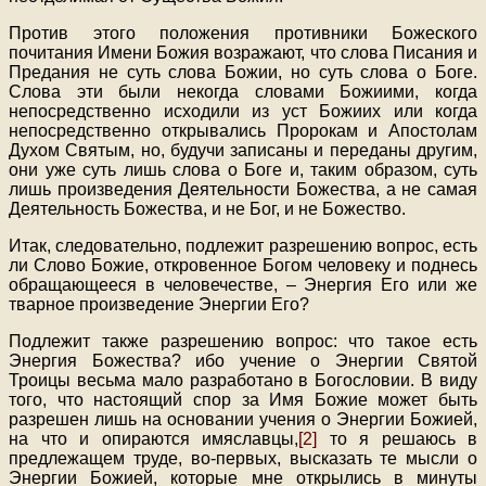
Против этого положения противники Божеского
почитания Имени Божия возражают, что слова Писания и
Предания не суть слова Божии, но суть слова о Боге.
Слова эти были некогда словами Божиими, когда
непосредственно исходили из уст Божиих или когда
непосредственно открывались Пророкам и Апостолам
Духом Святым, но, будучи записаны и переданы другим,
они уже суть лишь слова о Боге и, таким образом, суть
лишь произведения Деятельности Божества, а не самая
Деятельность Божества, и не Бог, и не Божество.
Итак, следовательно, подлежит разрешению вопрос, есть
ли Слово Божие, откровенное Богом человеку и поднесь
обращающееся в человечестве, – Энергия Его или же
тварное произведение Энергии Его?
Подлежит также разрешению вопрос: что такое есть
Энергия Божества? ибо учение о Энергии Святой
Троицы весьма мало разработано в Богословии. В виду
того, что настоящий спор за Имя Божие может быть
разрешен лишь на основании учения о Энергии Божией,
на что и опираются имяславцы,
[2]
то я решаюсь в
предлежащем труде, во-первых, высказать те мысли о
Энергии Божией, которые мне открылись в минуты