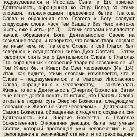
подразумевается и Ипостась Сына, и Его присная
Деятельность, обращенная ко Отцу. Вслед за этими
словами, изъявляющими предвечное бытие Глагола
Слова и обращения сего Глагола к Богу, следуют
следующие слова: «вся Тем быша, и без Него ничтоже
бысть, еже бысть» (ст. 3). – Этими словами изъявляется
начало обращения Бога Деятельностью Своею на
созидание твари, и говорится, что всякая тварь создана
не иным чем, но Глаголом Слова, и сей Глагол был
совершен и осуществлен силою Духа Святаго. Затем
говорится опять же о Деятельности Слова, о Глаголах
Его, обращенных к словесной твари по созданию ее: «В
Том Живот бе, и Живот бе Свет человеком» (Ин. 1:4).
Итак, как видите, этими словами изъявляется, что в
Слове – подразумевается: и в глаголах Ипостасного
Слова, обращенных к человечеству, – заключалась
Жизнь, то есть Деятельность (Энергия) Божества. Затем
еще яснее дается понять та истина, что Глаголы Слова,
открытые людям, суть Энергия Божества, следующими
словами: «и Живот бе Свет человеком». – Деятельность
Самого Божества, обращенная к людям по создании, сия
Деятельность или Энергия Божества, в Глаголах
Божественного Откровения деющая, была тем умным
Светом, который просвещал умы человеческие и до
грехопадения в величайшей степени, и по грехопадении