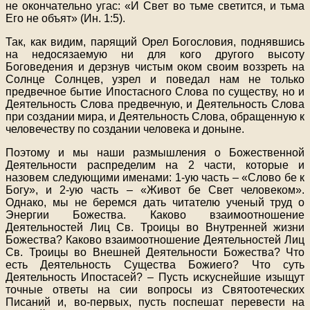
не окончательно угас: «И Свет во тьме светится, и тьма
Его не объят» (Ин. 1:5).
Так, как видим, парящий Орел Богословия, поднявшись
на недосязаемую ни для кого другого высоту
Боговедения и дерзнув чистым оком своим воззреть на
Солнце Солнцев, узрел и поведал нам не только
предвечное бытие Ипостасного Слова по существу, но и
Деятельность Слова предвечную, и Деятельность Слова
при создании мира, и Деятельность Слова, обращенную к
человечеству по создании человека и доныне.
Поэтому и мы наши размышления о Божественной
Деятельности распределим на 2 части, которые и
назовем следующими именами: 1-ую часть – «Слово бе к
Богу», и 2-ую часть – «Живот бе Свет человеком».
Однако, мы не беремся дать читателю ученый труд о
Энергии Божества. Каково взаимоотношение
Деятельностей Лиц Св. Троицы во Внутренней жизни
Божества? Каково взаимоотношение Деятельностей Лиц
Св. Троицы во Внешней Деятельности Божества? Что
есть Деятельность Существа Божиего? Что суть
Деятельность Ипостасей? – Пусть искуснейшие изыщут
точные ответы на сии вопросы из Святоотеческих
Писаний и, во-первых, пусть поспешат перевести на