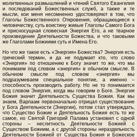
молитвенных размышлений и чтений Святого Евангелия
и последований Божественных служб, а также и те
мысли, кои меня несомненно удостоверяют в том, что
Глаголы Божественного Откровения, обращающиеся к
человечеству, суть воистину живые Глаголы Самого Бога
и присносущная словесная Энергия Его, а не тварное
произведение Деятельности Божества, и что таковыми
же Глаголами Божиими суть и Имена Его.
Но что же такое есть «Энергия» Божества? Энергия есть
греческий термин, и да не подумает кто, что слово
«Энергия» по отношению к Богу значит то же, что мы
понимаем под словом «энергия» в обычном смысле. В
обычном смысле под словом «энергия» мы
подразумеваем специальное понятие, а именно –
способность производить работу. Но не то понимается
под словом Энергия, когда мы говорим о Боге. Энергия
Божия значит Деятельность Существа Божия. Как мы
знаем, Варлаам первоначально отрицал существование
у Бога Деятельности (Энергии), потом стал утверждать,
что Существо Божие и Деятельность Божия есть то же
самое, но Святой Григорий Палама установил с одной
стороны – неслитность Деятельности Божией с
Существом Божиим, а с другой стороны нераздельность
Деятельности Божией от Существа Божия и Божеское