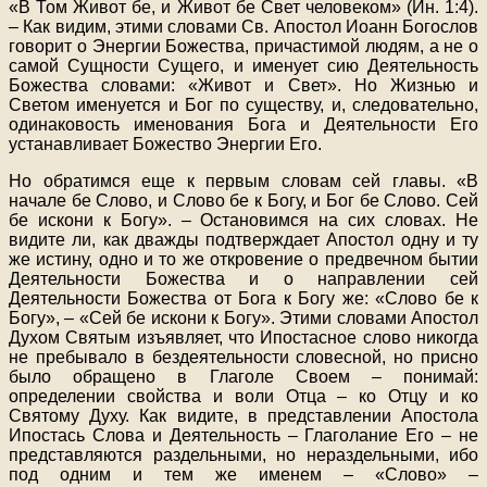
«В Том Живот бе, и Живот бе Свет человеком» (Ин. 1:4).
– Как видим, этими словами Св. Апостол Иоанн Богослов
говорит о Энергии Божества, причастимой людям, а не о
самой Сущности Сущего, и именует сию Деятельность
Божества словами: «Живот и Свет». Но Жизнью и
Светом именуется и Бог по существу, и, следовательно,
одинаковость именования Бога и Деятельности Его
устанавливает Божество Энергии Его.
Но обратимся еще к первым словам сей главы. «В
начале бе Слово, и Слово бе к Богу, и Бог бе Слово. Сей
бе искони к Богу». – Остановимся на сих словах. Не
видите ли, как дважды подтверждает Апостол одну и ту
же истину, одно и то же откровение о предвечном бытии
Деятельности Божества и о направлении сей
Деятельности Божества от Бога к Богу же: «Слово бе к
Богу», – «Сей бе искони к Богу». Этими словами Апостол
Духом Святым изъявляет, что Ипостасное слово никогда
не пребывало в бездеятельности словесной, но присно
было обращено в Глаголе Своем – понимай:
определении свойства и воли Отца – ко Отцу и ко
Святому Духу. Как видите, в представлении Апостола
Ипостась Слова и Деятельность – Глаголание Его – не
представляются раздельными, но нераздельными, ибо
под одним и тем же именем – «Слово» –