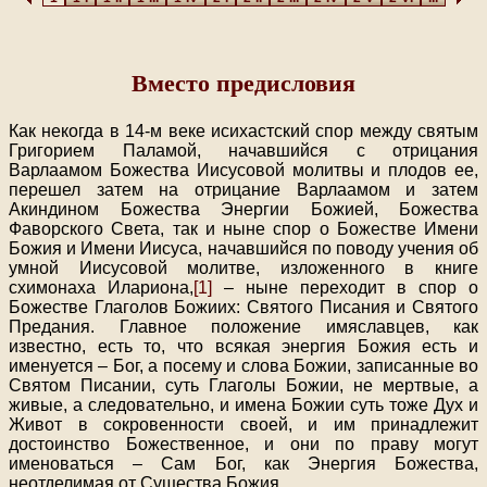
Вместо предисловия
Как некогда в 14-м веке исихастский спор между святым
Григорием Паламой, начавшийся с отрицания
Варлаамом Божества Иисусовой молитвы и плодов ее,
перешел затем на отрицание Варлаамом и затем
Акиндином Божества Энергии Божией, Божества
Фаворского Света, так и ныне спор о Божестве Имени
Божия и Имени Иисуса, начавшийся по поводу учения об
умной Иисусовой молитве, изложенного в книге
схимонаха Илариона,
[1]
– ныне переходит в спор о
Божестве Глаголов Божиих: Святого Писания и Святого
Предания. Главное положение имяславцев, как
известно, есть то, что всякая энергия Божия есть и
именуется – Бог, а посему и слова Божии, записанные во
Святом Писании, суть Глаголы Божии, не мертвые, а
живые, а следовательно, и имена Божии суть тоже Дух и
Живот в сокровенности своей, и им принадлежит
достоинство Божественное, и они по праву могут
именоваться – Сам Бог, как Энергия Божества,
неотделимая от Существа Божия.