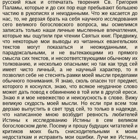
русский язык и отпечатать творения Св. Григория
Паламы, которые и до сих пор еще пребывают большею
частию в рукописях и неизданными. Что же касается до
нас, то, не дерзая брать на себя научного исследования
сего великого богословского вопроса, мы осмелимся
записать только наши личные мысленные впечатления,
которые мы ощутили при чтении Святых книг. Предвижу,
что некоторые мои выводы из читанных евангельских
текстов могут показаться и неожиданными, и
парадоксальными, и не вытекающими из прямого
смысла сих текстов, и несоответствующими обычному их
толкованию, и несколько опасными; но так как труд сей
имеет чисто личный, а не научный характер, то я
позволил себе не стеснять рамки моей мысли пределами
обычного понимания. Я знаю, сколь опасен тот предмет,
которого я коснулся, знаю, что всякое неудачное слово
может дать повод к обвинению в той или в другой ереси.
Знаю я и мое невежество и неискусность в слове. Вижу
великую скудость моей мысли. Но если при всем том
дерзаю выпустить в свет труд сей, то только в надежде,
что написанное мною возбудит ревность любителей
Истины к исследованию Истины в сем великом
богословском деле. Посему и прошу будущих читателей и
критиков моих быть снисходительными к моим
недостаткам и исправить мои ошибки. Лучи же Истины,