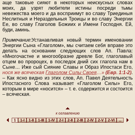
аще таковые сияют в некоторых неискусных словах
моих, да узрят любители истины посреди тьмы
невежества моего и да восприимут во славу Триединыя
Неслитныя и Нераздельныя Троицы и во славу Энергии
Ее, во славу Глаголов Божиих и Имени Господня. Ей,
буди, аминь.
Примечание
:Устанавливая новый термин именовании
Энергии Сына «Глаголом», мы считаем себя вправе это
делать на основании следующих слов Ап. Павла:
«Многочастне и многообразне древле Бог, глаголавый
отцем во пророцех, в последок дний сих глагола нам в
Сыне… Иже сый Сияние Славы и Образ Ипостаси Его,
нося же всяческая
Глаголом Силы Своея
…»
(Евр. 1:1-2)
.
– Как ясно видно из этих слов, Ап. Павел Деятельность
Ипостасного Слова называет «Глаголом Силы» Его,
которым в мире «носится» – т. е. содержится и состоится
– всяческая.
к оглавлению
1
1-I
1-II
1-III
1-IV
2-I
2-II
2-III
2-IV
2-V
2-VI
...