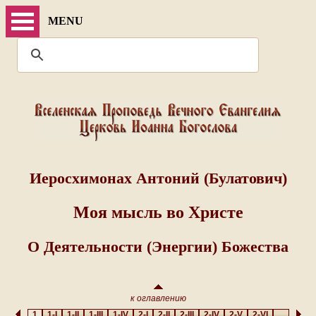
MENU
Иеросхимонах Антоний (Булатович)
Моя мысль во Христе
О Деятельности (Энергии) Божества
к оглавлению
1
1-I
1-II
1-III
1-IV
2-I
2-II
2-III
2-IV
2-V
2-VI
...