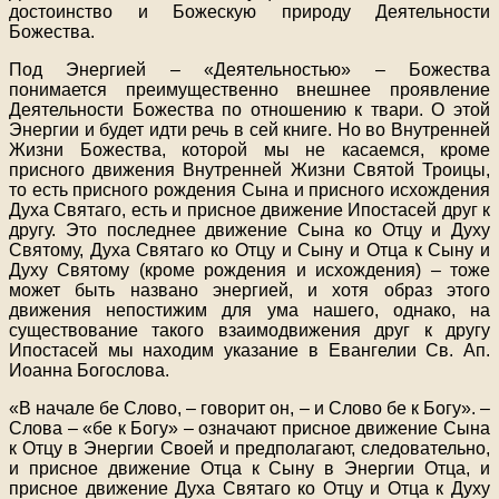
достоинство и Божескую природу Деятельности
Божества.
Под Энергией – «Деятельностью» – Божества
понимается преимущественно внешнее проявление
Деятельности Божества по отношению к твари. О этой
Энергии и будет идти речь в сей книге. Но во Внутренней
Жизни Божества, которой мы не касаемся, кроме
присного движения Внутренней Жизни Святой Троицы,
то есть присного рождения Сына и присного исхождения
Духа Святаго, есть и присное движение Ипостасей друг к
другу. Это последнее движение Сына ко Отцу и Духу
Святому, Духа Святаго ко Отцу и Сыну и Отца к Сыну и
Духу Святому (кроме рождения и исхождения) – тоже
может быть названо энергией, и хотя образ этого
движения непостижим для ума нашего, однако, на
существование такого взаимодвижения друг к другу
Ипостасей мы находим указание в Евангелии Св. Ап.
Иоанна Богослова.
«В начале бе Слово, – говорит он, – и Слово бе к Богу». –
Слова – «бе к Богу» – означают присное движение Сына
к Отцу в Энергии Своей и предполагают, следовательно,
и присное движение Отца к Сыну в Энергии Отца, и
присное движение Духа Святаго ко Отцу и Отца к Духу