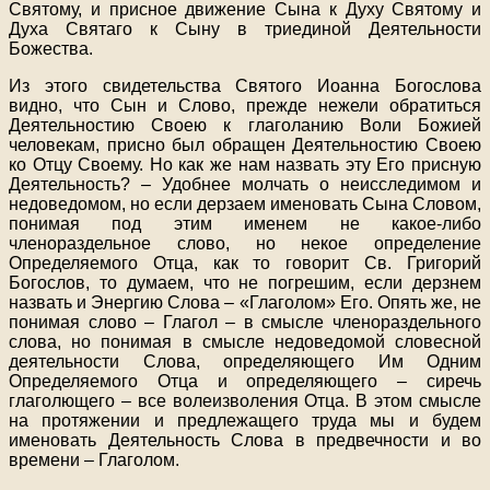
Святому, и присное движение Сына к Духу Святому и
Духа Святаго к Сыну в триединой Деятельности
Божества.
Из этого свидетельства Святого Иоанна Богослова
видно, что Сын и Слово, прежде нежели обратиться
Деятельностию Своею к глаголанию Воли Божией
человекам, присно был обращен Деятельностию Своею
ко Отцу Своему. Но как же нам назвать эту Его присную
Деятельность? – Удобнее молчать о неисследимом и
недоведомом, но если дерзаем именовать Сына Словом,
понимая под этим именем не какое-либо
членораздельное слово, но некое определение
Определяемого Отца, как то говорит Св. Григорий
Богослов, то думаем, что не погрешим, если дерзнем
назвать и Энергию Слова – «Глаголом» Его. Опять же, не
понимая слово – Глагол – в смысле членораздельного
слова, но понимая в смысле недоведомой словесной
деятельности Слова, определяющего Им Одним
Определяемого Отца и определяющего – сиречь
глаголющего – все волеизволения Отца. В этом смысле
на протяжении и предлежащего труда мы и будем
именовать Деятельность Слова в предвечности и во
времени – Глаголом.