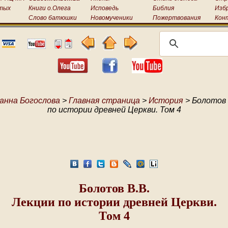
тых
Книги о.Олега
Исповедь
Библия
Изб
Слово батюшки
Новомученики
Пожертвования
Кон
анна Богослова
>
Главная страница
>
История
> Болотов 
по истории древней Церкви. Том 4
Болотов В.В.
Лекции по истории древней Церкви.
Том 4