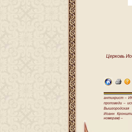
Церковь Ио
антихрист –
И
проповеди –
ис
Вышгородская
Иоанн Кроншт
номерам) –