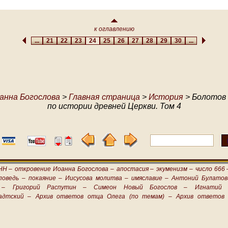
к оглавлению
...
21
22
23
24
25
26
27
28
29
30
...
анна Богослова
>
Главная страница
>
История
> Болотов 
по истории древней Церкви. Том 4
НН –
откровение Иоанна Богослова –
апостасия –
экуменизм –
число 666 
поведь –
покаяние –
Иисусова молитва –
имяславие –
Антоний Булатов
 –
Григорий Распутин –
Симеон Новый Богослов –
Игнатий 
адтский –
Архив ответов отца Олега (по темам) –
Архив ответов 