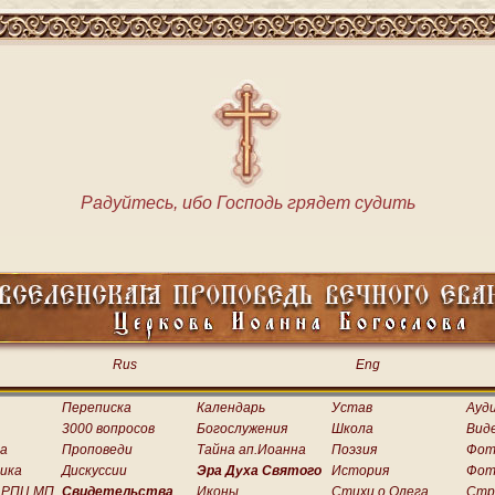
Радуйтесь, ибо Господь грядет судить
Rus
Eng
Переписка
Календарь
Устав
Ауд
3000 вопросов
Богослужения
Школа
Вид
а
Проповеди
Тайна ап.Иоанна
Поэзия
Фот
ика
Дискуссии
Эра Духа Святого
История
Фот
 РПЦ МП
Свидетельства
Иконы
Стихи о.Олега
Стр