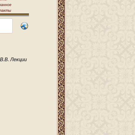
ранное
такты
В.В. Лекции