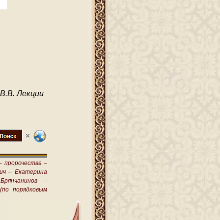
В.В. Лекции
–
пророчества –
ич –
Екатерина
Брянчанинов –
(по порядковым