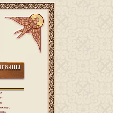
ио
ео
о
окниги
имы