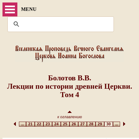
MENU
Болотов В.В.
Лекции по истории древней Церкви.
Том 4
к оглавлению
...
21
22
23
24
25
26
27
28
29
30
...