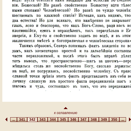
к оглавлению
...
341
342
343
344
345
346
347
348
349
350
...