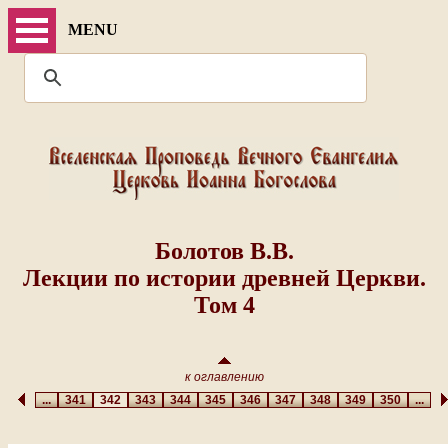
MENU
Болотов В.В.
Лекции по истории древней Церкви.
Том 4
к оглавлению
...
341
342
343
344
345
346
347
348
349
350
...