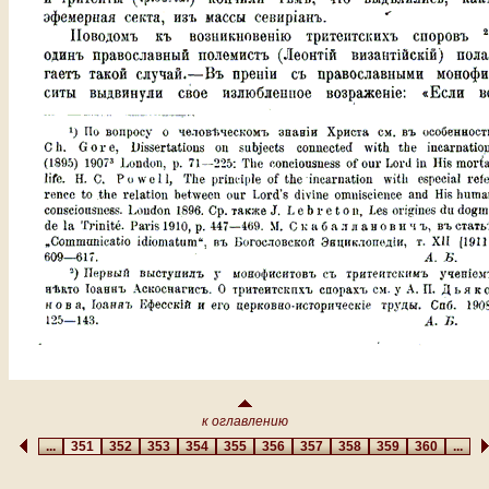
к оглавлению
...
351
352
353
354
355
356
357
358
359
360
...