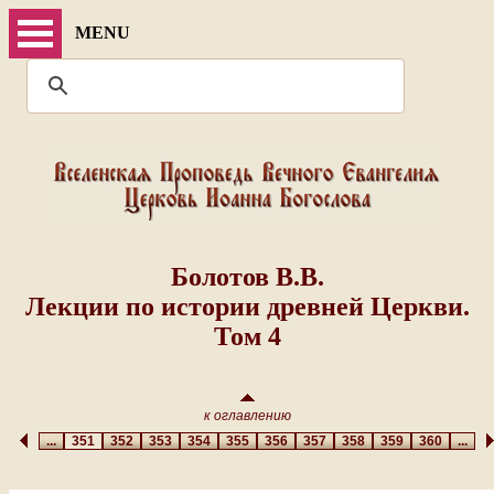
MENU
Болотов В.В.
Лекции по истории древней Церкви.
Том 4
к оглавлению
...
351
352
353
354
355
356
357
358
359
360
...