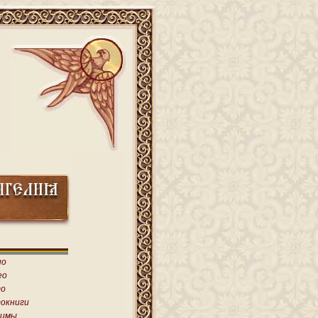
ио
ео
о
окниги
имы