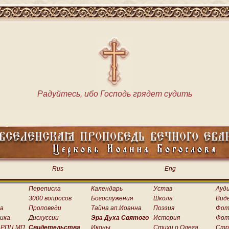
Радуйтесь, ибо Господь грядет судить
Rus
Eng
Переписка
Календарь
Устав
Ауд
3000 вопросов
Богослужения
Школа
Вид
а
Проповеди
Тайна ап.Иоанна
Поэзия
Фот
ика
Дискуссии
Эра Духа Святого
История
Фот
 РПЦ МП
Свидетельства
Иконы
Стихи о.Олега
Стр