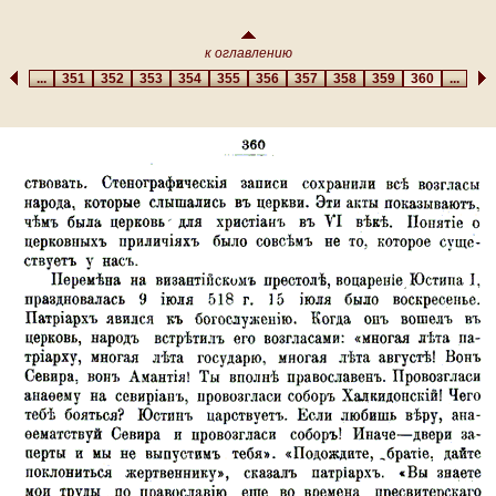
к оглавлению
...
351
352
353
354
355
356
357
358
359
360
...