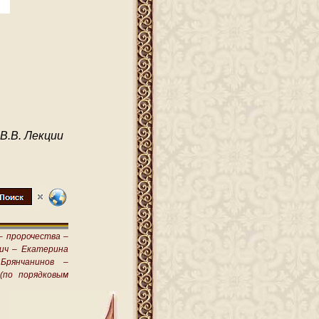
В.В. Лекции
–
пророчества –
ич –
Екатерина
Брянчанинов –
(по порядковым