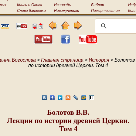
тых
Книги о.Олега
Исповедь
Библия
Изб
Слово батюшки
Новомученики
Пожертвования
Кон
анна Богослова
>
Главная страница
>
История
> Болотов 
по истории древней Церкви. Том 4
Болотов В.В.
Лекции по истории древней Церкви.
Том 4