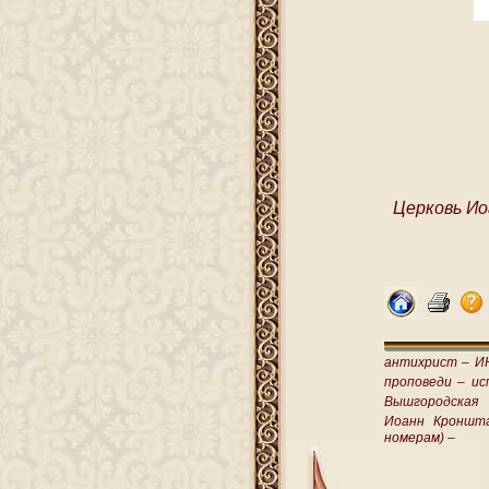
Церковь Ио
антихрист –
И
проповеди –
ис
Вышгородская
Иоанн Кроншт
номерам) –