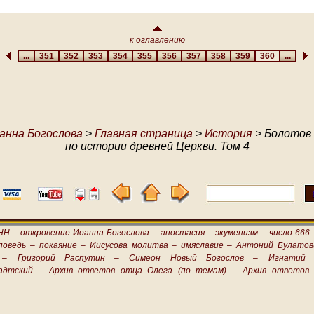
к оглавлению
...
351
352
353
354
355
356
357
358
359
360
...
анна Богослова
>
Главная страница
>
История
> Болотов 
по истории древней Церкви. Том 4
НН –
откровение Иоанна Богослова –
апостасия –
экуменизм –
число 666 
поведь –
покаяние –
Иисусова молитва –
имяславие –
Антоний Булатов
 –
Григорий Распутин –
Симеон Новый Богослов –
Игнатий 
адтский –
Архив ответов отца Олега (по темам) –
Архив ответов 