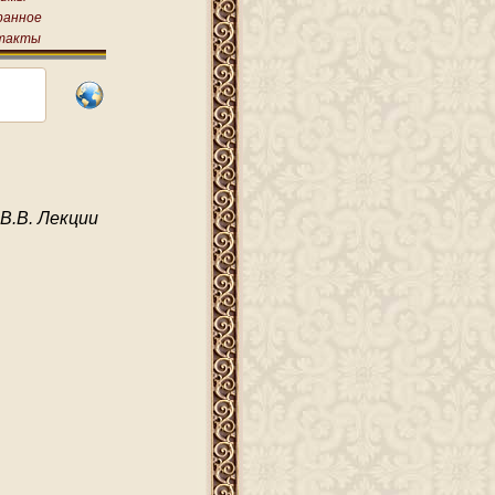
ранное
такты
В.В. Лекции