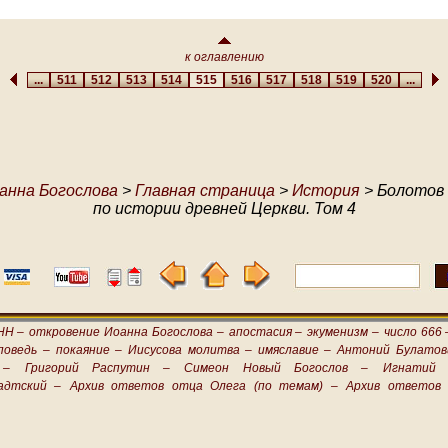
к оглавлению
...
511
512
513
514
515
516
517
518
519
520
...
анна Богослова
>
Главная страница
>
История
> Болотов 
по истории древней Церкви. Том 4
НН –
откровение Иоанна Богослова –
апостасия –
экуменизм –
число 666 
поведь –
покаяние –
Иисусова молитва –
имяславие –
Антоний Булатов
 –
Григорий Распутин –
Симеон Новый Богослов –
Игнатий 
адтский –
Архив ответов отца Олега (по темам) –
Архив ответов 