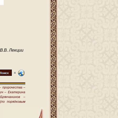
В.В. Лекции
–
пророчества –
ич –
Екатерина
Брянчанинов –
(по порядковым