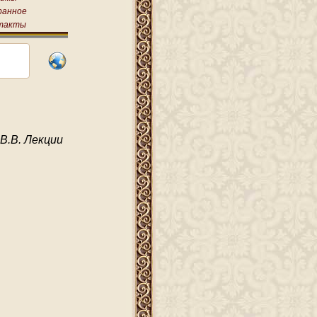
ранное
такты
В.В. Лекции