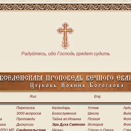
Радуйтесь, ибо Господь грядет судить
Rus
Eng
Переписка
Календарь
Устав
Ауд
3000 вопросов
Богослужения
Школа
Вид
а
Проповеди
Тайна ап.Иоанна
Поэзия
Фот
ика
Дискуссии
Эра Духа Святого
История
Фот
 РПЦ МП
Свидетельства
Иконы
Стихи о.Олега
Стр