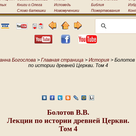
тых
Книги о.Олега
Исповедь
Библия
Изб
Слово батюшки
Новомученики
Пожертвования
Кон
анна Богослова
>
Главная страница
>
История
> Болотов 
по истории древней Церкви. Том 4
Болотов В.В.
Лекции по истории древней Церкви.
Том 4