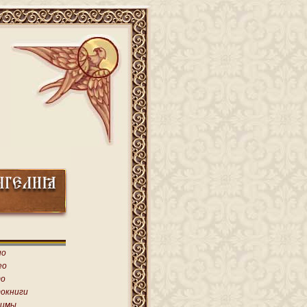
ио
ео
о
окниги
имы