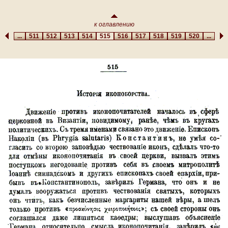
к оглавлению
...
511
512
513
514
515
516
517
518
519
520
...