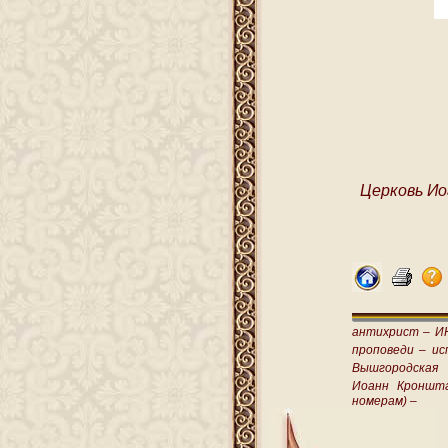
Церковь Ио
антихрист –
И
проповеди –
ис
Вышгородская
Иоанн Кроншт
номерам) –