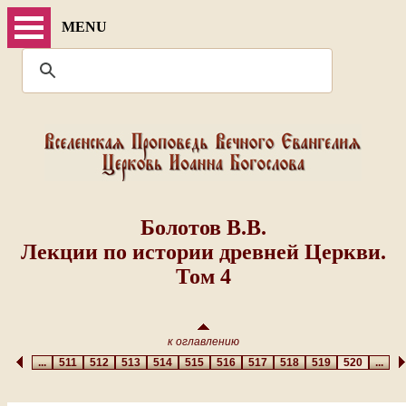
MENU
Болотов В.В.
Лекции по истории древней Церкви.
Том 4
к оглавлению
...
511
512
513
514
515
516
517
518
519
520
...