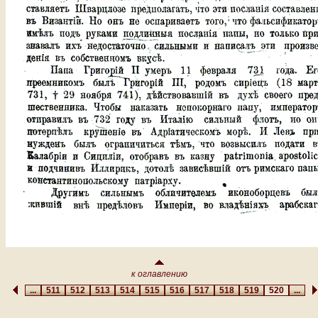
к оглавлению
...
511
512
513
514
515
516
517
518
519
520
...