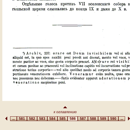
к оглавлению
...
581
582
583
584
585
586
587
588
589
590
...