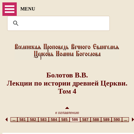
MENU
Болотов В.В.
Лекции по истории древней Церкви.
Том 4
к оглавлению
...
581
582
583
584
585
586
587
588
589
590
...