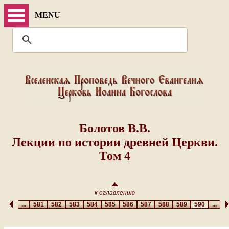
MENU
Болотов В.В.
Лекции по истории древней Церкви.
Том 4
к оглавлению
...
581
582
583
584
585
586
587
588
589
590
...