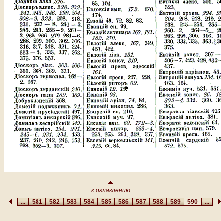
к оглавлению
...
581
582
583
584
585
586
587
588
589
590
...