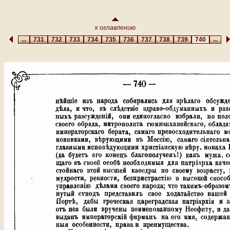
к оглавлению
...
731
732
733
734
735
736
737
738
739
740
...