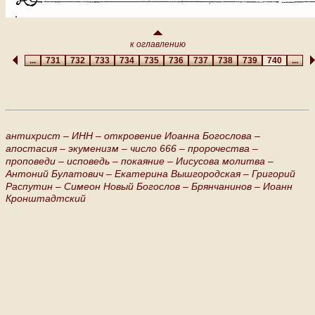
к оглавлению
...
731
732
733
734
735
736
737
738
739
740
...
антихрист –
ИНН –
откровение Иоанна Богослова –
апостасия –
экуменизм –
число 666 –
пророчества –
проповеди –
исповедь –
покаяние –
Иисусова молитва –
Антоний Булатович –
Екатерина Вышгородская –
Григорий
Распутин –
Симеон Новый Богослов –
Брянчанинов –
Иоанн
Кронштадтский