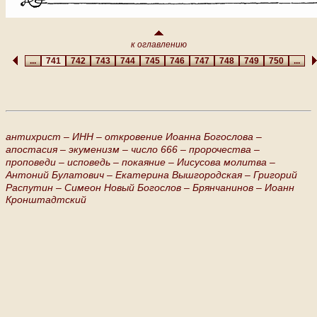
к оглавлению
...
741
742
743
744
745
746
747
748
749
750
...
антихрист –
ИНН –
откровение Иоанна Богослова –
апостасия –
экуменизм –
число 666 –
пророчества –
проповеди –
исповедь –
покаяние –
Иисусова молитва –
Антоний Булатович –
Екатерина Вышгородская –
Григорий
Распутин –
Симеон Новый Богослов –
Брянчанинов –
Иоанн
Кронштадтский