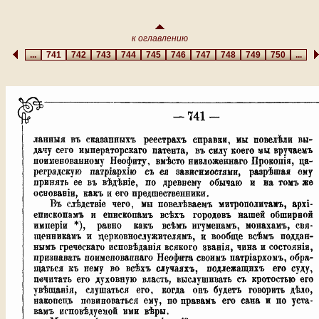
к оглавлению
...
741
742
743
744
745
746
747
748
749
750
...