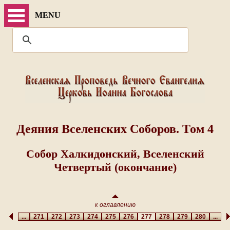
MENU
Деяния Вселенских Соборов. Том 4
Собор Халкидонский, Вселенский
Четвертый (окончание)
к оглавлению
...
271
272
273
274
275
276
277
278
279
280
...