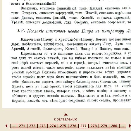
к оглавлению
...
271
272
273
274
275
276
277
278
279
280
...